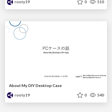
rooty19
0
510
About My DIY Desktop Case
rooty19
0
540