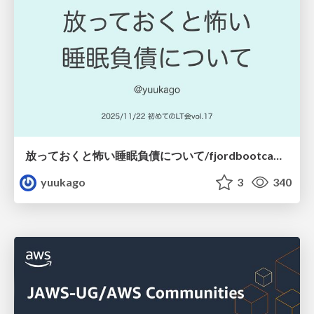
放っておくと怖い睡眠負債について/fjordbootcamp-251122
yuukago
3
340