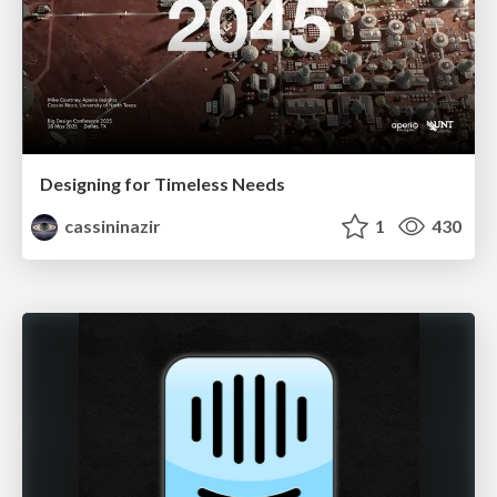
Designing for Timeless Needs
cassininazir
1
430