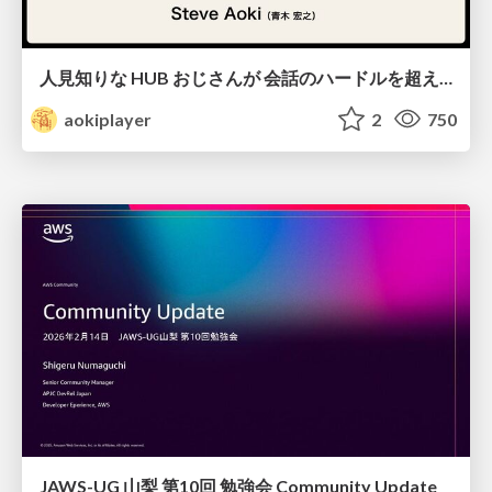
人見知りな HUB おじさんが 会話のハードルを超え、 今度は誰かの踏み台になろうとする話/hub-guy-as-a-stepping-stone
aokiplayer
2
750
JAWS-UG 山梨 第10回 勉強会 Community Update