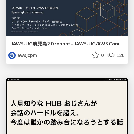
JAWS-UG鹿児島2.0 reboot - JAWS-UG/AWS Communitiesのご紹介
awsjcpm
0
120