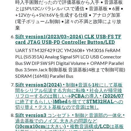
時入手困難だったので評価基板から入手 • 音源基板
とはSPI/I2C/パラレルバスで通信 • 音源基板 • 6層 •
+12Vから+5V/±6Vを生成する仕様 • アナログ加算
(電子ボリューム制御) • 諸々の不満と故障により放
棄
Sift version1(2023/03~2024) CLK USB-FS TF
card JTAG USB-PD Controller Button/LED
UART STM32F429 I2C YM2608+ YM3016 FeRAM
PLL (Si5351A) Analog Signal SPI LCD USB Connector
Bus SW DIP SW SPI Digital Volume + OPAMP Parallel
Bus 3.5mm Jack 制御基板 ⾳源基板(4枚まで制御可能)
SDRAM (16MB) Parallel Bus
Sift version2(2024) • 制御+音源を1枚にして基板
間をシリアル伝送する方向に転換 • 社会人が帰宅後
リフローするのは難しい→PCBAの導入 • (2026/07
に終了するらしい)Mbedを捨ててSTM32HALへの
切り替え • テスト基板なので音源は無し
Sift version3 コンセプト • 制御と音源部の一体化 •
過去基板でのノイズ, 大きさの問題など
(10cmx10cmは大きい) • 複数音源構成/LCDは基板