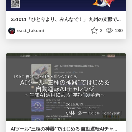
251011「ひとりより、みんなで！」 九州の支部で始めた、新しい連携のかたち
east_takumi
2
180
AIツール“三種の神器”ではじめる 自動運転AIチャレンジ