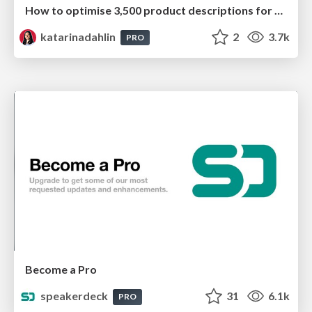
How to optimise 3,500 product descriptions for ecommerce in one day using ChatGPT
katarinadahlin
2
3.7k
PRO
Become a Pro
speakerdeck
31
6.1k
PRO