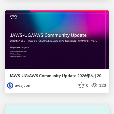
JAWS-UG/AWS Community Update 2026年6月20日JAWS-UG FUKUOKA #26 JAWS DAYS 2026 re:Cap! おつかれせいけしろー
awsjcpm
0
120