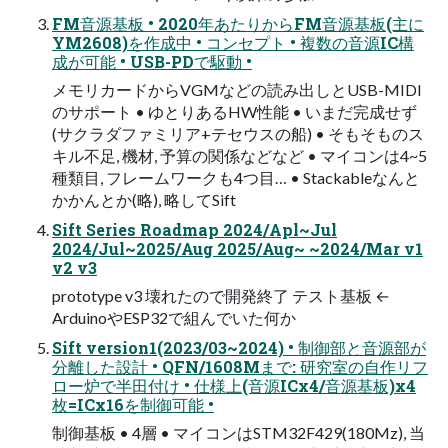
FM音源基板 • 2020年あたりからFM音源基板(主に
YM2608)を作成中 • コンセプト • 複数の音源IC構
成が可能 • USB-PDで駆動 •
メモリカードからVGMなどの読み出しとUSB-MIDI
のサポート • ゆとりあるHW性能 • いまだ完成せず
(サクラダファミリア+テセウスの船) • そもそものス
キル不足, 機材, 予算の関係などなど • マイコンは4~5
種類目, フレームワークも4つ目… • Stackableなんと
かかんとか(略), 略してSift
Sift Series Roadmap 2024/Apl~Jul
2024/Jul~2025/Aug 2025/Aug~ ~2024/Mar v1
v2 v3
prototype v3 壊れたので開発終了 テスト基板 ←
ArduinoやESP32で組んでいた何か
Sift version1(2023/03~2024) • 制御部と音源部が
分離した設計 • QFN/1608Mまで: 研究室の自作リフ
ロー炉で半田付け • 仕様上(音源ICx4/音源基板)x4
枚=ICx16を制御可能 •
制御基板 • 4層 • マイコンはSTM32F429(180Mz), 当