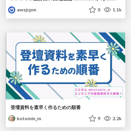
awsjcpm
0
1.1k
登壇資料を素早く作るための順番
kotomin_m
9
2.2k