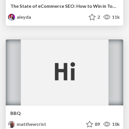
The State of eCommerce SEO: How to Win in Today's Products SERPs - #SEOweek
aleyda
2
11k
BBQ
matthewcrist
89
10k