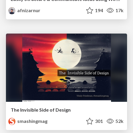
afnizarnur
194
17k
The Invisible Side of Design
smashingmag
301
52k