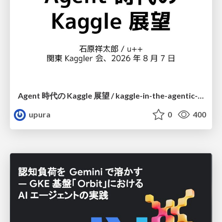
Agent 時代の Kaggle 展望 / kaggle-in-the-agentic-era
upura
0
400