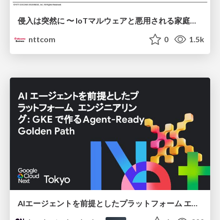
侵入は突然に 〜 IoTマルウェアと悪用される家庭の機器 ～ / When Intrusion Strikes: IoT Malware and the Abuse of Home Devices
nttcom
0
1.5k
AIエージェントを前提としたプラットフォーム エンジニアリング：GKEで作るAgent-Ready Golden Path