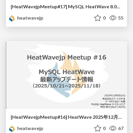
[HeatWavejpMeetup#17] MySQL HeatWave 8.0がEOL！8.4アップグレードの準備をした話 [小串 遥香 氏 (株式会社データベーステクノロジ)]
heatwavejp
0
55
[HeatWavejpMeetup#16] HeatWave 2025年12月 最新アップデート情報 [神田 智大 氏 (スマートスタイル)]
heatwavejp
0
67