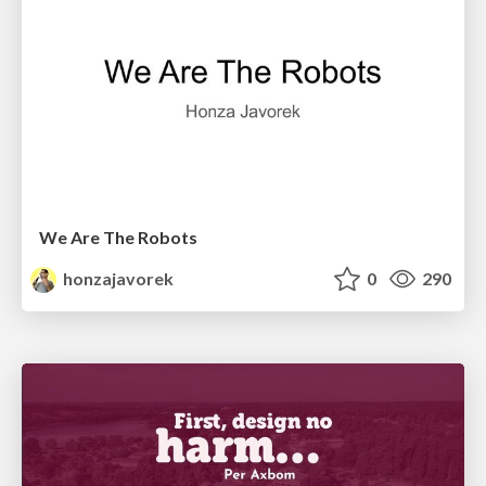
We Are The Robots
honzajavorek
0
290