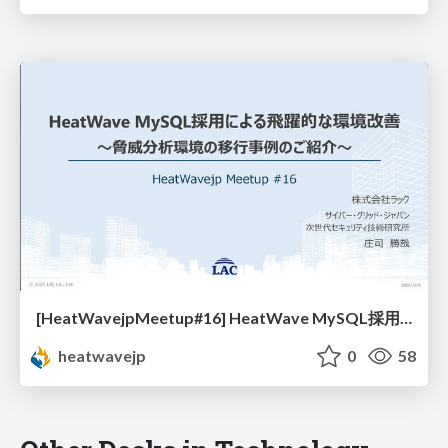
[HeatWavejpMeetup#16] HeatWave MySQL採用による飛躍的な環境改善 [庄司 勝哉 氏 (ラック)]
heatwavejp
0
58