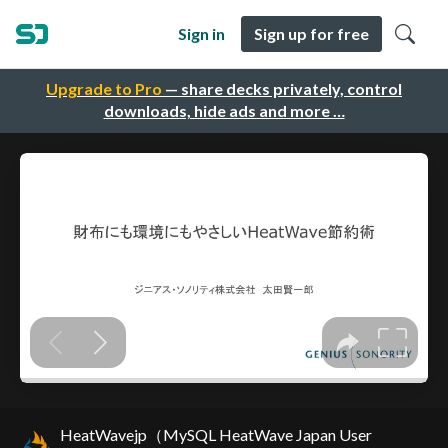
Sign in
Sign up for free
Upgrade to Pro
— share decks privately, control
downloads, hide ads and more …
HeatWavejp（MySQL HeatWave Japan User