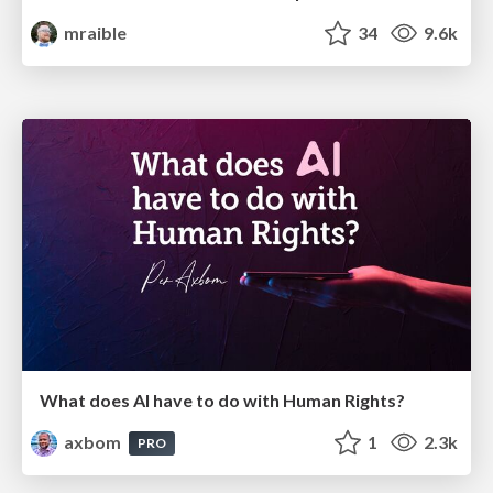
mraible
34
9.6k
What does AI have to do with Human Rights?
axbom
1
2.3k
PRO