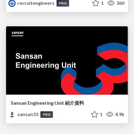
recruitengineers
1
360
PRO
Sansan Engineering Unit 紹介資料
sansan33
1
4.9k
PRO