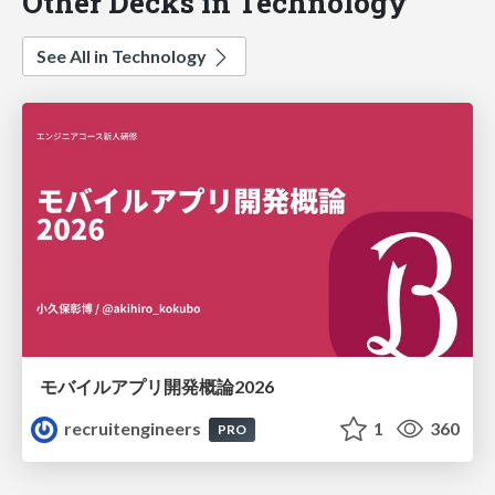
Other Decks in Technology
See All in Technology
モバイルアプリ開発概論2026
recruitengineers
1
360
PRO