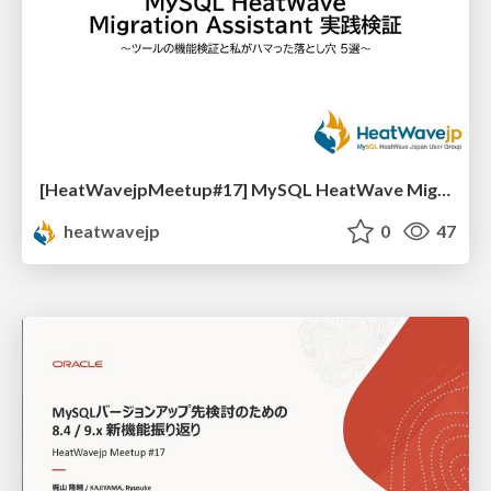
[HeatWavejpMeetup#17] MySQL HeatWave Migration Assistant 実践検証 [神田 智大 氏 (株式会社パソナデータ&デザイン)]
heatwavejp
0
47