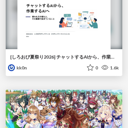
[しろおび夏祭り2026] チャットするAIから、作業するAIへ - 使われ方の変化と、その裏側で起きていること
kk0n
0
1.6k