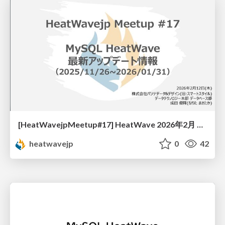
[HeatWavejpMeetup#17] HeatWave 2026年2月 最新アップデート情報 [成田 優隆 氏 (株式会社パソナデータ&デザイン)]
heatwavejp
0
42