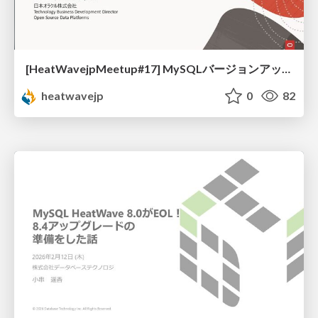
[HeatWavejpMeetup#17] MySQLバージョンアップ先検討のための 8.4 / 9.x 新機能振り返り [梶山 隆輔 氏 (日本オラクル株式会社)]
heatwavejp
0
82