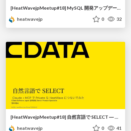
[HeatWavejpMeetup#18] MySQL 開発アップデート [梶山 隆輔 氏 (日本オラクル株式会社)]
heatwavejp
0
32
[HeatWavejpMeetup#18] 自然言語で SELECT ― Claude × MCP で Private な HeatWave につないでみた [宮本 航太 氏 (CData Software Japan 合同会社)]
heatwavejp
0
41