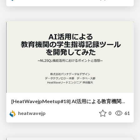
[HeatWavejpMeetup#18] AI活用による教育機関の学生指導記録ツールを開発してみた [神田 智大 氏 (株式会社パソナデータ＆デザイン)]
heatwavejp
0
61