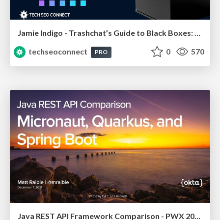
Jamie Indigo - Trashchat’s Guide to Black Boxes: Technical SEO Tactics for LLMs
techseoconnect
0
570
PRO
Java REST API Framework Comparison - PWX 2021