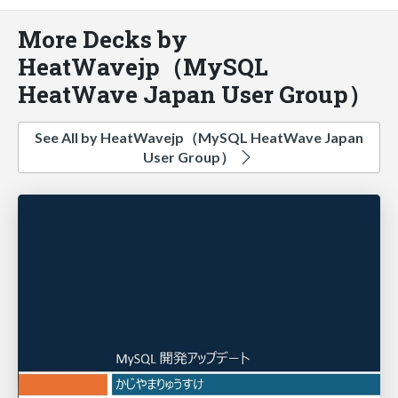
More Decks by
HeatWavejp（MySQL
HeatWave Japan User Group）
See All by HeatWavejp（MySQL HeatWave Japan
User Group）