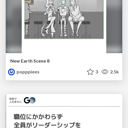
New Earth Scene 8
popppiees
3
2.5k