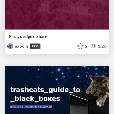
First, design no harm
axbom
2
1.2k
PRO