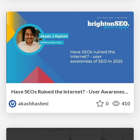
Have SEOs Ruined the Internet? - User Awareness of SEO in 2025
akashhashmi
0
410