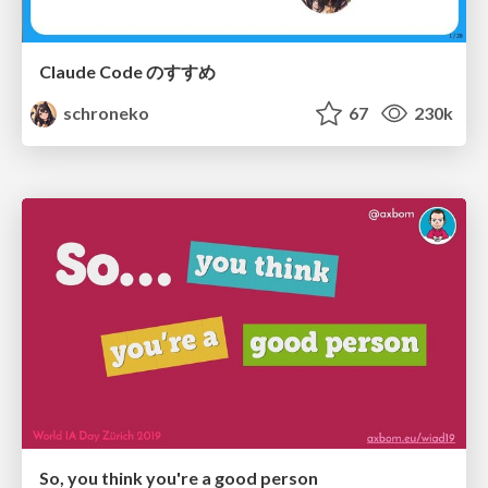
Claude Code のすすめ
schroneko
67
230k
So, you think you're a good person