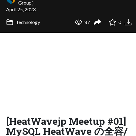
Group）
April 25, 2023
Technology
87
0
[HeatWavejp Meetup #01]
MySQL HeatWave の全容/