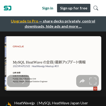
Sign in
Sign up for free
Upgrade to Pro
— share decks privately, control
downloads, hide ads and more …
HeatWavejp（MySQL HeatWave Japan User