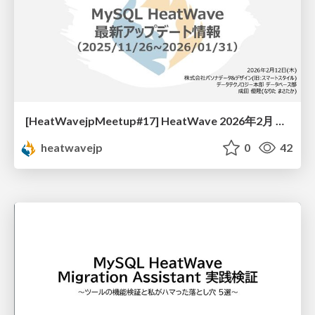
[HeatWavejpMeetup#17] HeatWave 2026年2月 最新アップデート情報 [成田 優隆 氏 (株式会社パソナデータ&デザイン)]
heatwavejp
0
42