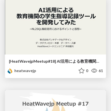
[HeatWavejpMeetup#18] AI活用による教育機関の学生指導記録ツールを開発してみた [神田 智大 氏 (株式会社パソナデータ＆デザイン)]
heatwavejp
0
61