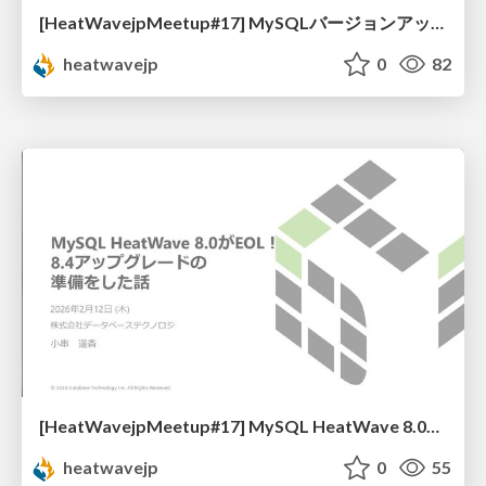
[HeatWavejpMeetup#17] MySQLバージョンアップ先検討のための 8.4 / 9.x 新機能振り返り [梶山 隆輔 氏 (日本オラクル株式会社)]
heatwavejp
0
82
[HeatWavejpMeetup#17] MySQL HeatWave 8.0がEOL！8.4アップグレードの準備をした話 [小串 遥香 氏 (株式会社データベーステクノロジ)]
heatwavejp
0
55