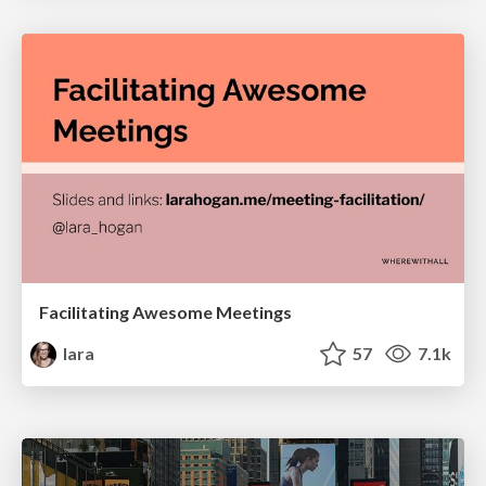
Facilitating Awesome Meetings
lara
57
7.1k