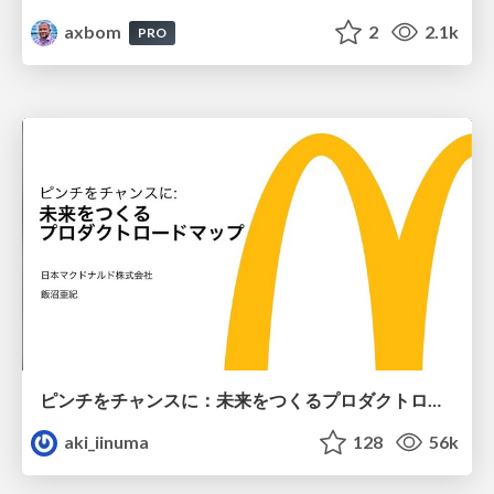
axbom
2
2.1k
PRO
ピンチをチャンスに：未来をつくるプロダクトロードマップ #pmconf2020
aki_iinuma
128
56k