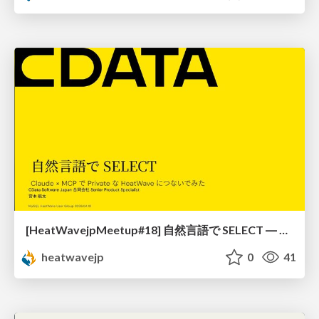
[HeatWavejpMeetup#18] 自然言語で SELECT ― Claude × MCP で Private な HeatWave につないでみた [宮本 航太 氏 (CData Software Japan 合同会社)]
heatwavejp
0
41