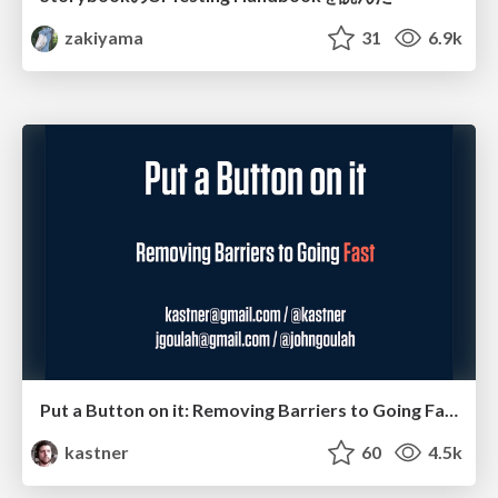
zakiyama
31
6.9k
Put a Button on it: Removing Barriers to Going Fast.
kastner
60
4.5k