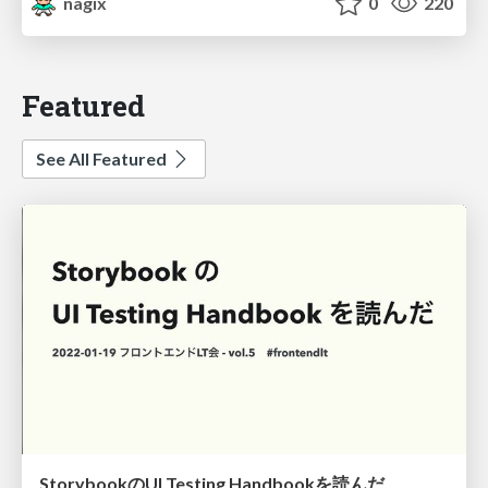
nagix
0
220
Featured
See All Featured
StorybookのUI Testing Handbookを読んだ