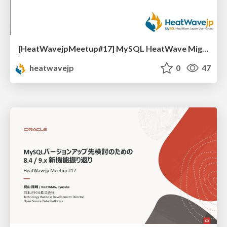
[HeatWavejpMeetup#17] MySQL HeatWave Migration Assistant 実践検証 [神田 智大 氏 (株式会社パソナデータ&デザイン)]
heatwavejp
0
47