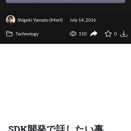
Shigeki Yamato (Mori)
July 14, 2016
Technology
110
0
SDK開発で話したい事