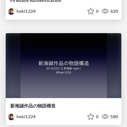
Firebase Authentication
heki1224
0
620
新海誠作品の物語構造
heki1224
0
580