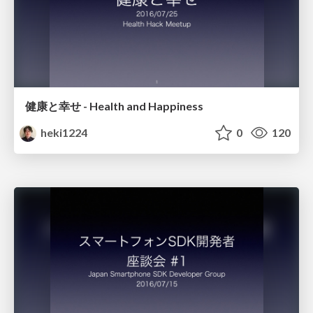
健康と幸せ - Health and Happiness
heki1224
0
120