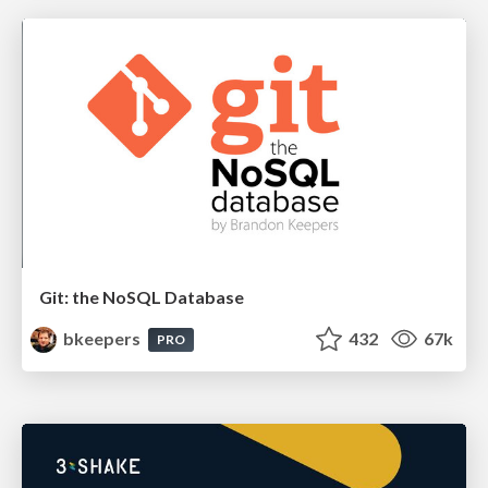
Git: the NoSQL Database
bkeepers
432
67k
PRO