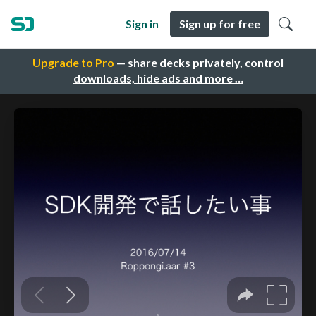
Sign in
Sign up for free
Upgrade to Pro
— share decks privately, control
downloads, hide ads and more …