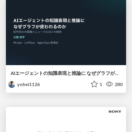
AIエージェントの知識表現と推論に なぜグラフが使われるのか - 記号的AIの復権とニューラルAIとの統合
yohei1126
1
280