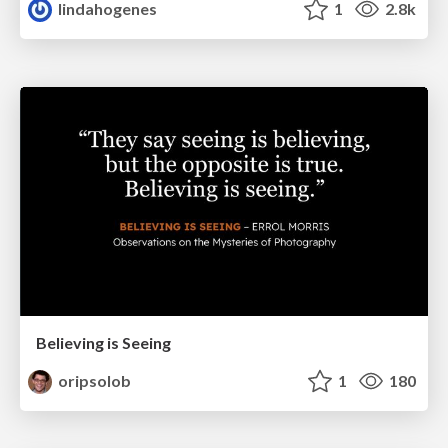
lindahogenes
1
2.8k
Believing is Seeing
oripsolob
1
180