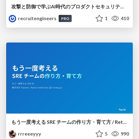
攻撃と防御で学ぶAI時代のプロダクトセキュリティ演習
recruitengineers
1
410
PRO
もう一度考える SRE チームの作り方・育て方 / Rethinking SRE #1: Building and Growing SRE Teams
rrreeeyyy
5
990