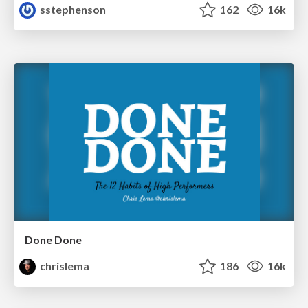
sstephenson
162
16k
Done Done
chrislema
186
16k