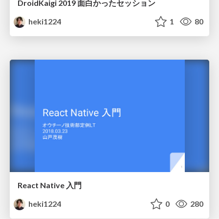
DroidKaigi 2019 面白かったセッション
heki1224
1
80
React Native 入門
heki1224
0
280