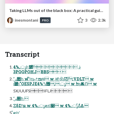
Taking LLMs out of the black box: A practical guide to human-in-the-loop distillation
inesmontani
3
2.3k
PRO
Transcript
4%,։ൃͰ࿩͍ͨ͠ࣄ 
3PQQPOHJBBS 
୲౰ɿ"OESPJE޿ࠂ4%,։ൃ w ࣗຫɿѪ࠺Ո w
5XJUUFS!IFLJ 
ࣗݾ঺հ 
ΞδΣϯμ w 4%,։ൃͷಛ௃ w 4%,։ൃ͋Δ͋Δ 
ͦͷલʹ