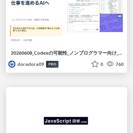
20260608_Codexの可能性_ノンプログラマー向け_大城追記
doradora09
0
760
PRO