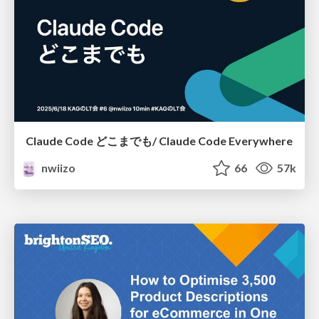
Claude Code どこまでも/ Claude Code Everywhere
nwiizo
66
57k