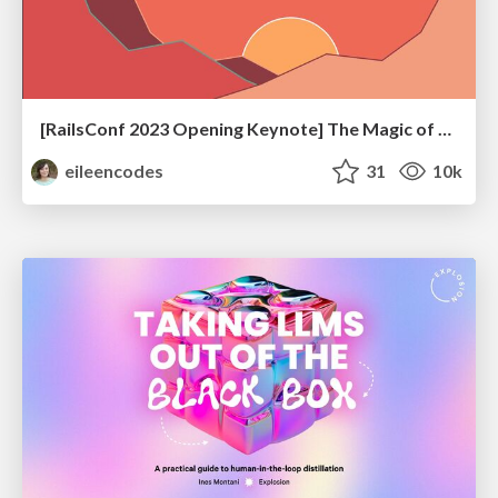
[RailsConf 2023 Opening Keynote] The Magic of Rails
eileencodes
31
10k