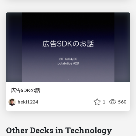
広告SDKの話
heki1224
1
560
Other Decks in Technology