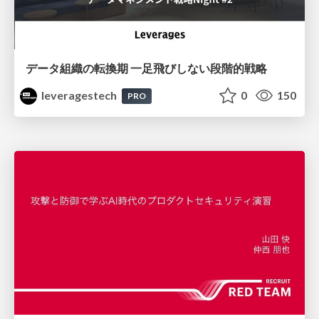
データ組織の転換期 一足飛びしない段階的戦略
leveragestech
0
150
PRO