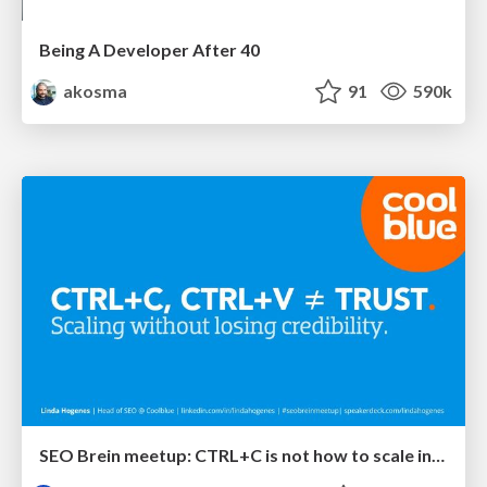
Being A Developer After 40
akosma
91
590k
SEO Brein meetup: CTRL+C is not how to scale international SEO