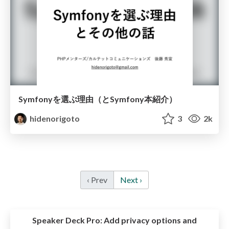
Symfonyを選ぶ理由（とSymfony本紹介）
hidenorigoto
3
2k
‹ Prev
Next ›
Speaker Deck Pro:
Add privacy options and