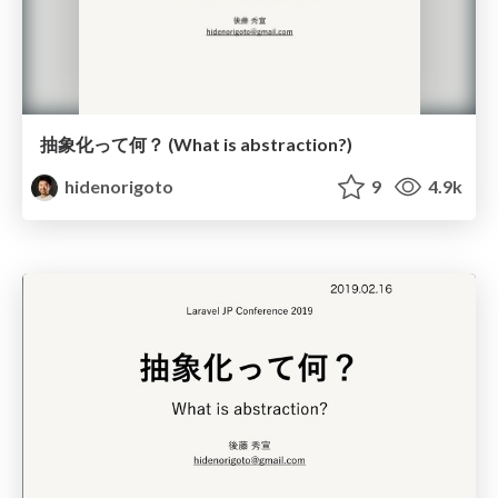
抽象化って何？ (What is abstraction?)
hidenorigoto
9
4.9k