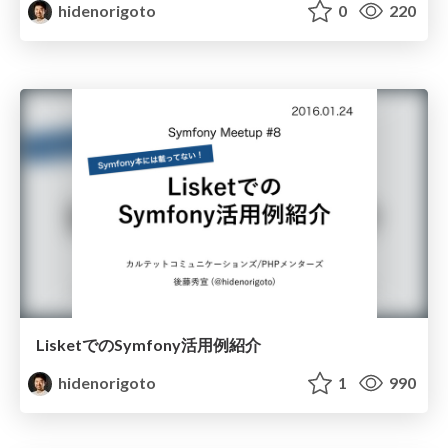
hidenorigoto
0
220
LisketでのSymfony活用例紹介
hidenorigoto
1
990