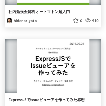
社内勉強会資料 オートマトン超入門
hidenorigoto
0
910
ExpressJSでIssueビューアを作ってみた感想