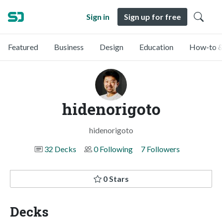
Sign in
Sign up for free
Featured
Business
Design
Education
How-to &
hidenorigoto
hidenorigoto
32 Decks
0 Following
7 Followers
0 Stars
Decks