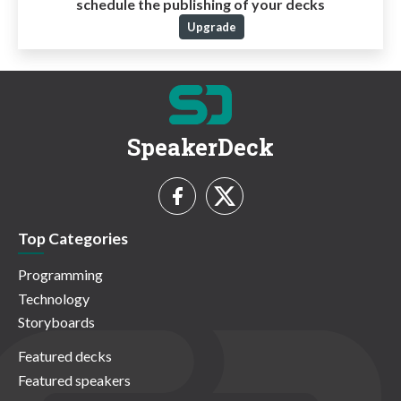
schedule the publishing of your decks
Upgrade
SpeakerDeck
Top Categories
Programming
Technology
Storyboards
Featured decks
Featured speakers