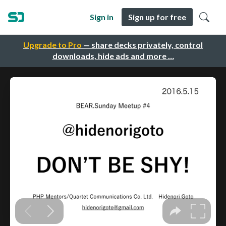
Sign in
Sign up for free
Upgrade to Pro
— share decks privately, control
downloads, hide ads and more …