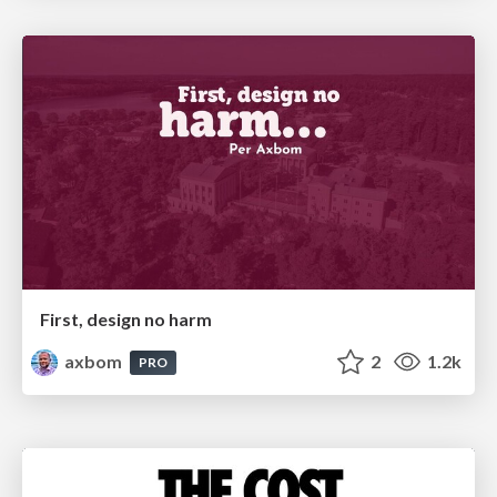
First, design no harm
axbom
2
1.2k
PRO