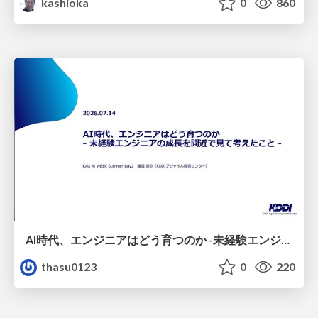
kashioka
0
860
AI時代、エンジニアはどう育つのか -未経験エンジニアの成長を間近で見て考えたこと-
thasu0123
0
220