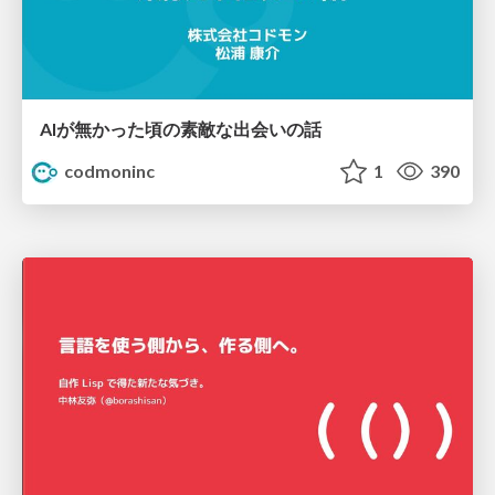
AIが無かった頃の素敵な出会いの話
codmoninc
1
390