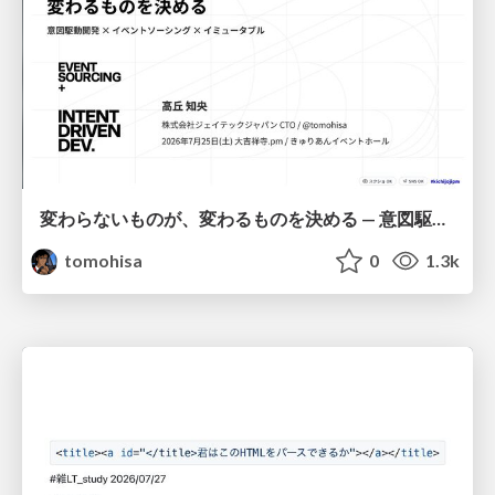
変わらないものが、変わるものを決める — 意図駆動開発 × イベントソーシング × イミュータブル | What Doesn't Change Decides What Can — IDD × Event Sourcing × Immutability
tomohisa
0
1.3k