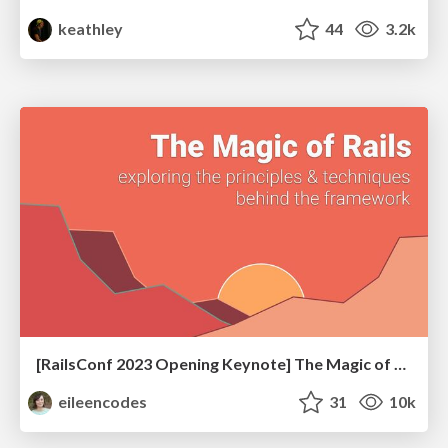
keathley
44
3.2k
[RailsConf 2023 Opening Keynote] The Magic of Rails
eileencodes
31
10k