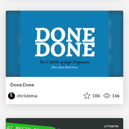
Done Done
chrislema
186
16k