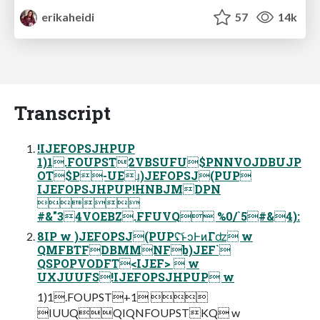
erikaheidi
57
14k
Transcript
!IJEFOPSJHPUP
1)1.FOUPST2VBSUFU$PNNVOJDBUJP
OT$P-UEɹ)JEFOPSJ(PUP
IJEFOPSJHPUP!HNBJMDPN

#&"34VOEBZ.FFUVQ %0/`5#&4):
8IP w )JEFOPSJ(PUPʢ͝ͱ͏ͻͰͷΓʣ w
QMFBTFDBMMNFb)JEF`
QSPOPVODFT<IJEF>  w
UXJUUFS!IJEFOPSJHPUP w
1)1.FOUPST+1 
IUUQQIQNFOUPSTKQ w