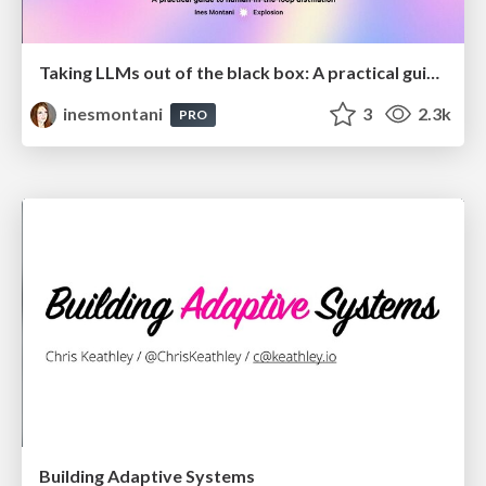
Taking LLMs out of the black box: A practical guide to human-in-the-loop distillation
inesmontani
3
2.3k
PRO
Building Adaptive Systems