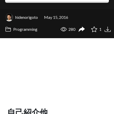
hidenorigoto
May 15, 2016
Programming
280
1
自己紹介他