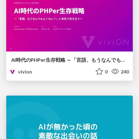
AI時代のPHPer生存戦略 ～「言語、もうなんでもよくない？」に本気で向き合う～
vivion
0
240