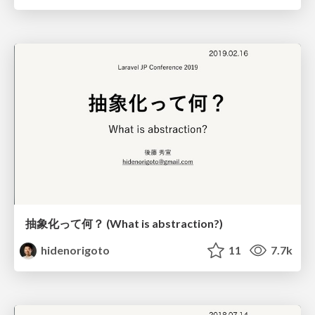
抽象化って何？ (What is abstraction?)
hidenorigoto
11
7.7k