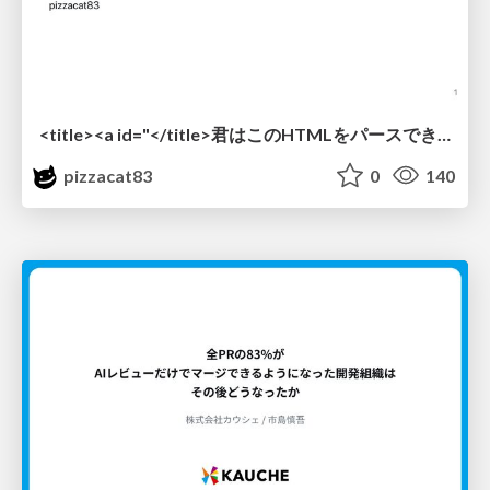
<title><a id="</title>君はこのHTMLをパースできるか"></a></title> #雑LT_study
pizzacat83
0
140