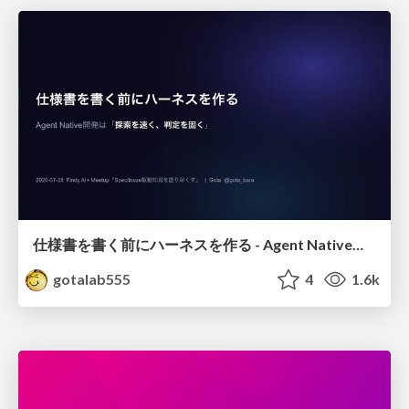
仕様書を書く前にハーネスを作る - Agent Native開発は「探索を速く、判定を固く」
gotalab555
4
1.6k