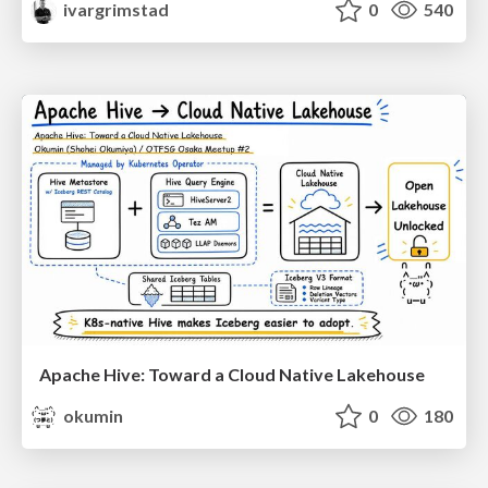
ivargrimstad
0
540
Apache Hive: Toward a Cloud Native Lakehouse
okumin
0
180