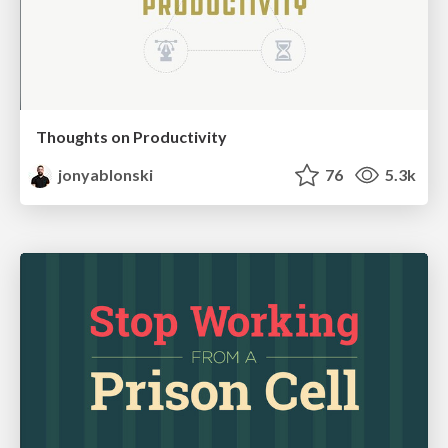
Thoughts on Productivity
jonyablonski
76
5.3k