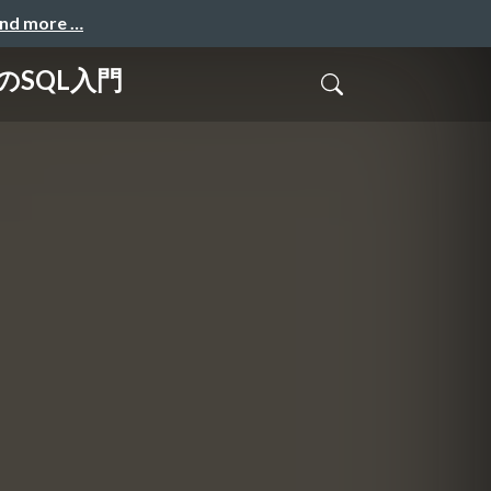
and more …
SQL入門