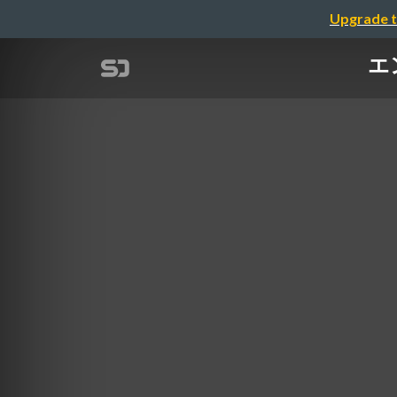
Upgrade t
エ