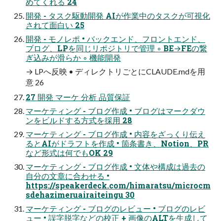
めてくれる 24
開発 - タスク駆動開発 AIが作業中のタスクが可視化
されて面白い 25
開発 - モノレポ • バックエンド、フロントエンド、
ブログ、LPを同じリポジトリで管理 ◦ BE→FEの繋
ぎ込みが滑らか ◦ 機能開発
→ LPへ反映 • ディレクトリごとにCLAUDE.mdを⽤
意 26
27 開発 マーケ 分析 品質保証
マーケティング - ブログ作成 • ブログはマークダウ
ンをビルドする⽅式を採⽤ 28
マーケティング - ブログ作成 • 内容をざっくり伝え
るとAIがドラフトを作成 • 箇条書き、Notion、PR
など形式は何でもOK 29
マーケティング - ブログ作成 • ⽂体や構成は過去の
⾃分の⽂章に合わせる •
https://speakerdeck.com/himaratsu/microcm
sdehazimeruairaiteingu 30
マーケティング - ブログのレビュー • ブログのレビ
ュー • 誤字脱字などの校正 + 画像のALTを⽣成して