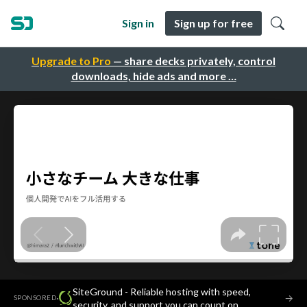
Sign in
Sign up for free
Upgrade to Pro
— share decks privately, control
downloads, hide ads and more …
SiteGround - Reliable hosting with speed,
·
→
SPONSORED
security, and support you can count on.