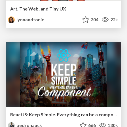
Art, The Web, and Tiny UX
lynnandtonic
304
22k
ReactJS: Keep Simple. Everything can be a component!
pedronauck
666
130k