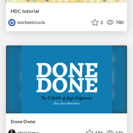
HDC tutorial
michielstock
2
780
Done Done
chrislema
186
16k