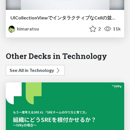
UICollectionViewでインタラクティブなCellの並び替え
himaratsu
2
11k
Other Decks in Technology
See All in Technology