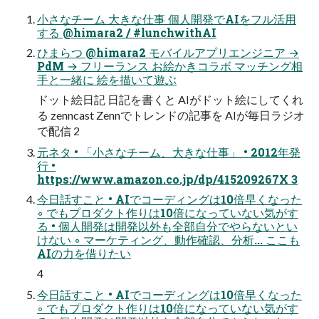
⼩さなチーム ⼤きな仕事 個⼈開発でAIをフル活⽤
する @himara2 / #lunchwithAI
ひまらつ @himara2 モバイルアプリエンジニア →
PdM → フリーランス お絵かきコラボ マッチング相
⼿と⼀緒に 絵を描いて遊ぶ
ドット絵⽇記 ⽇記を書くと AIがドット絵にしてくれ
る zenncast Zennでトレンドの記事を AIが毎⽇ラジオ
で配信 2
元ネタ • 「⼩さなチーム、⼤きな仕事」 • 2012年発
⾏ •
https://www.amazon.co.jp/dp/415209267X 3
今⽇話すこと • AIでコーディングは10倍早くなった
◦ でもプロダクト作りは10倍になっていない気がす
る • 個⼈開発は開発以外も全部⾃分でやらないとい
けない ◦ マーケティング、動作確認、分析... ここも
AIの⼒を借りたい
4
今⽇話すこと • AIでコーディングは10倍早くなった
◦ でもプロダクト作りは10倍になっていない気がす