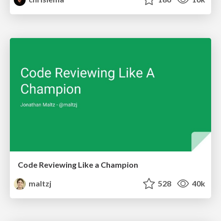
Code Reviewing Like a Champion
maltzj
528
40k