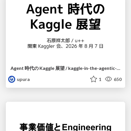
Agent 時代の Kaggle 展望 / kaggle-in-the-agentic-era
upura
1
650