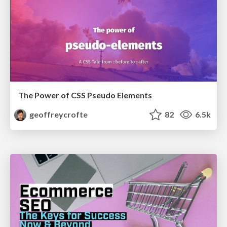
The Power of CSS Pseudo Elements
geoffreycrofte
82
6.5k