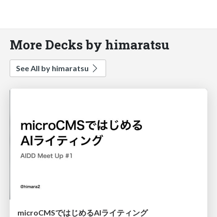
More Decks by himaratsu
See All by himaratsu
microCMSではじめるAIライティング