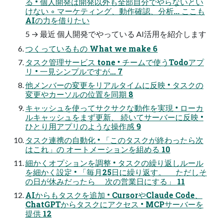
る • 個⼈開発は開発以外も全部⾃分でやらないとい
けない ◦ マーケティング、動作確認、分析... ここも
AIの⼒を借りたい
5 → 最近 個人開発でやっている AI活用を紹介します
つくっているもの What we make 6
タスク管理サービス tone • チームで使うTodoアプ
リ • ⼀⾒シンプルですが... 7
他メンバーの変更をリアルタイムに反映 • タスクの
変更やカーソルの位置を同期 8
キャッシュを使ってサクサクな動作を実現 • ローカ
ルキャッシュをまず更新、 続いてサーバーに反映 •
ひとり⽤アプリのような操作感 9
タスク連携の⾃動化 • 「このタスクが終わったら次
はこれ」の オートメーションを組める 10
細かくオプションを調整 • タスクの繰り返しルール
を細かく設定 • 「毎⽉25⽇に繰り返す。 ただしそ
の⽇が休みだったら 次の営業⽇にする」 11
AIからもタスクを追加 • CursorやClaude Code、
ChatGPTからタスクにアクセス • MCPサーバーを
提供 12