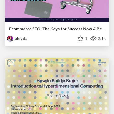
Ecommerce SEO: The Keys for Success Now & Beyond - #SERPConf2024
aleyda
1
2.1k