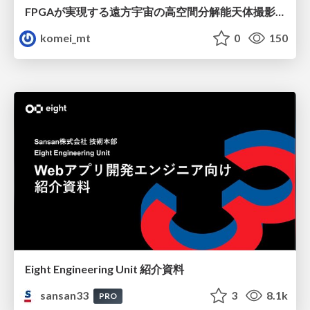
FPGAが実現する遠方宇宙の高空間分解能天体撮影 -大型地上望遠鏡の視力を補正する「補償光学」とは？-
komei_mt
0
150
Eight Engineering Unit 紹介資料
sansan33
3
8.1k
PRO