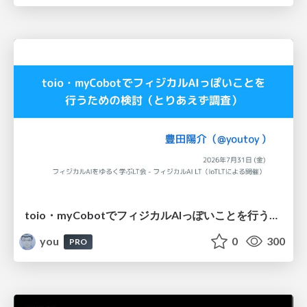
toio・myCobotでフィジカルAIっぽいことを行うための検討（とりあえず調査） / フィジカルAI LT（IoTLTによる開催）
you
0
300
PRO