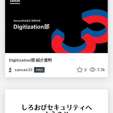
Digitization部 紹介資料
sansan33
2
7.7k
PRO