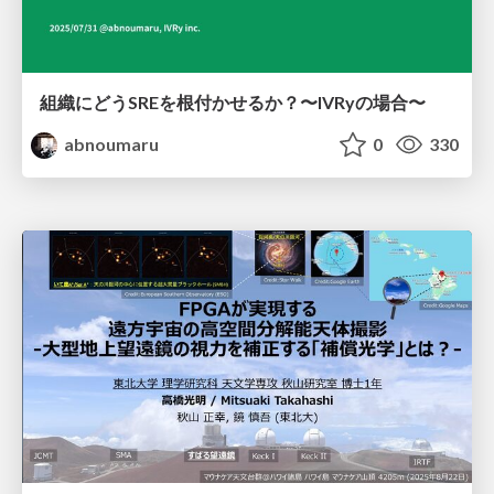
組織にどうSREを根付かせるか？〜IVRyの場合〜
abnoumaru
0
330