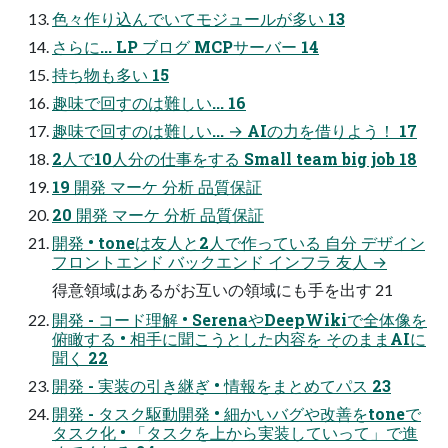
⾊々作り込んでいてモジュールが多い 13
さらに... LP ブログ MCPサーバー 14
持ち物も多い 15
趣味で回すのは難しい... 16
趣味で回すのは難しい... → AIの力を借りよう！ 17
2⼈で10⼈分の仕事をする Small team big job 18
19 開発 マーケ 分析 品質保証
20 開発 マーケ 分析 品質保証
開発 • toneは友⼈と2⼈で作っている ⾃分 デザイン
フロントエンド バックエンド インフラ 友⼈ →
得意領域はあるがお互いの領域にも手を出す 21
開発 - コード理解 • SerenaやDeepWikiで全体像を
俯瞰する • 相⼿に聞こうとした内容を そのままAIに
聞く 22
開発 - 実装の引き継ぎ • 情報をまとめてパス 23
開発 - タスク駆動開発 • 細かいバグや改善をtoneで
タスク化 • 「タスクを上から実装していって」で進