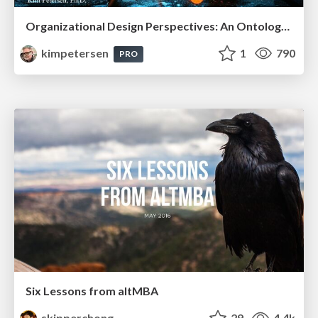
Organizational Design Perspectives: An Ontology of Organizational Design Elements
kimpetersen
1
790
PRO
Six Lessons from altMBA
skipperchong
29
4.4k