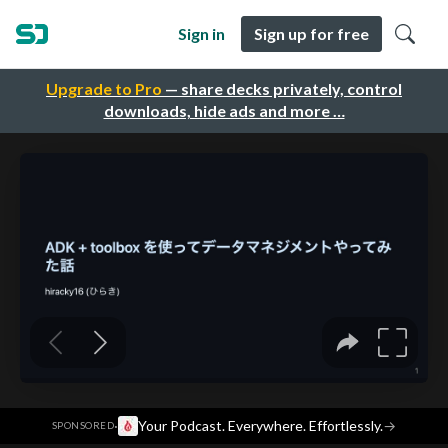
Sign in
Sign up for free
Upgrade to Pro
— share decks privately, control
downloads, hide ads and more …
·
Your Podcast. Everywhere. Effortlessly.
→
SPONSORED