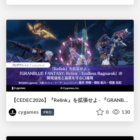
【CEDEC2026】『Relink』を拡張せよ - 『GRANBLUE FANTASY: Relink - Endless Ragnarok』の開発速度と品質を守るCI運用
cygames
0
130
PRO