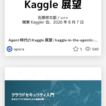
Agent 時代の Kaggle 展望 / kaggle-in-the-agentic-era
upura
1
560