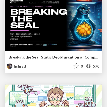
Breaking the Seal: Static Deobfuscation of Compiled V8 JavaScript Bytecode Malware
hshrzd
0
570