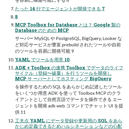
たった 14 行でエージェントが開発できる 7
8
MCP Toolbox for Database とは？ Google 製の
Database のための MCP
サーバー MySQL や PostgreSQL, BigQuery, Looker な
ど対応サービスが豊富 prebuild されたツールや自前
のツールを容易に開発可能 9
YAML でツールを用意 10
ADK + Toolbox の連携 Toolbox でデータのライフ
サイクル（登録〜破棄）を行うツールを開発し
MCP サ ーバーとしてホスティング BigQuery
を操作するための SQL をあらかじめ記述したツール
をいくつか用意 ADK を使って Toolbox MCP のクラ
イアントとして自然言語でデータを操作できる エー
ジェントを開発 adk web コマンドでチャット UI を提
供 11
工夫点 YAML にデータ登録や更新用の SQL をあら
かじめ定義できるためハルシネーショ ンなどの心配