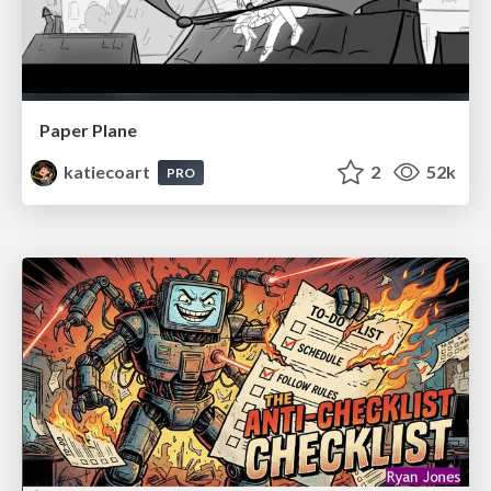
Paper Plane
katiecoart
2
52k
PRO