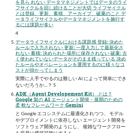
を見ら れない データマネジメントではデータのライ
フサイクルを回し続けることが大切 ライフサイクル
とは登録、更新、蓄積、アーカイブ、破棄のこと デ
ータライフサイクルやデータマネジメントを施行す
るには課題が多い
4
データライフサイクルにおける課題感 登録: 決めた
ルールで入力されない 更新: 一度入力して最新化さ
れない 蓄積: 決められた場所に保存されない 破棄: 古
く使われていないデータがそのまま残っている 決め
たルールやオペレーションを運用するのに様々なコ
ストが掛かってしまう
実際に人手でやるのは難しい AI によって簡単にでき
ないだろうか…？ 5
ADK（Agent Developement Kit） とは？
Google 製の AI エージェント開発・展開のための
柔 軟なフレームワーク Gemini
と Google エコシステムに最適化されつつ、 モデル
やデプロイメントに依存しない エージェント開発を
ソフトウェア開発のようにし、 複雑なワークフロー
を容易に構築可能にする 6