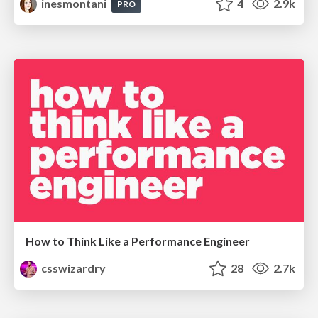
inesmontani
4
2.9k
PRO
How to Think Like a Performance Engineer
csswizardry
28
2.7k