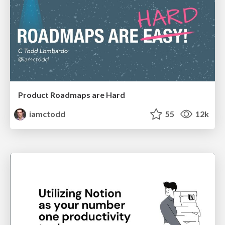
Product Roadmaps are Hard
iamctodd
55
12k