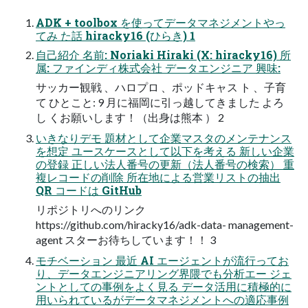
ADK + toolbox を使ってデータマネジメントやっ
てみ た話 hiracky16 (ひらき) 1
自己紹介 名前: Noriaki Hiraki (X: hiracky16) 所
属: ファインディ株式会社 データエンジニア 興味:
サッカー観戦 、ハロプロ 、ポッドキャス ト 、子育
て ひとこと: 9 月に福岡に引っ越してきました よろ
し くお願いします！（出身は熊本 ） 2
いきなりデモ 題材として企業マスタのメンテナンス
を想定 ユースケースとして以下を考える 新しい企業
の登録 正しい法人番号の更新（法人番号の検索） 重
複レコードの削除 所在地による営業リストの抽出
QR コードは GitHub
リポジトリへのリンク
https://github.com/hiracky16/adk-data- management-
agent スターお待ちしています！！ 3
モチベーション 最近 AI エージェントが流行ってお
り、データエンジニアリング界隈でも分析エー ジェ
ントとしての事例をよく見る データ活用に積極的に
用いられているがデータマネジメントへの適応事例