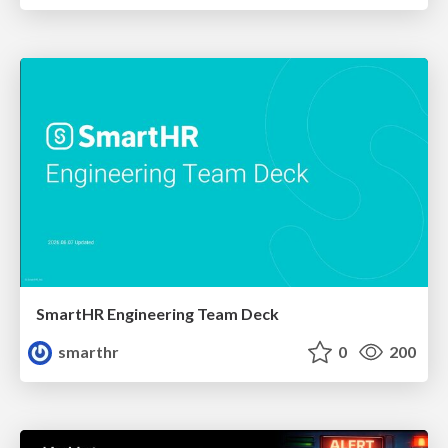
SmartHR Engineering Team Deck
smarthr
0
200