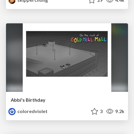
Abbi's Birthday
coloredviolet
3
9.2k