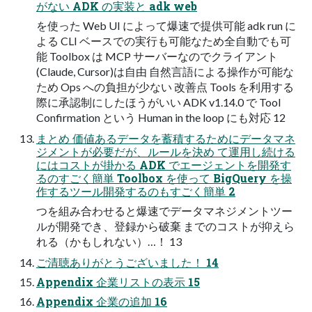
がない ADK の実装と adk web
を使った Web UI によって爆速で提供可能 adk run に
よる CLI ベースでの実行も可能なため全自動でも可
能 Toolbox は MCP サーバーなのでクライアント
(Claude, Cursor)は自由 自然言語による操作が可能な
ため Ops への負担が少ない 改善点 Tools を利用する
際に承認制にしたほうがいい ADK v1.14.0 で Tool
Confirmation という Human in the loop にも対応 12
まとめ 価値あるデータを蓄積するためにデータマネ
ジメントが必要だが、ルールを決め て運用し続ける
にはコストが掛かる ADK でエージェントを開発す
るのすごく簡単 Toolbox を使って BigQuery を操
作するツール開発するのもすごく簡単 2
つを組み合わせると爆速でデータマネジメントツー
ルが開発でき、登録から破棄 までのコストが抑えら
れる（かもしれない）…！ 13
ご清聴ありがとうございました！ 14
Appendix 企業リストの表示 15
Appendix 企業の追加 16