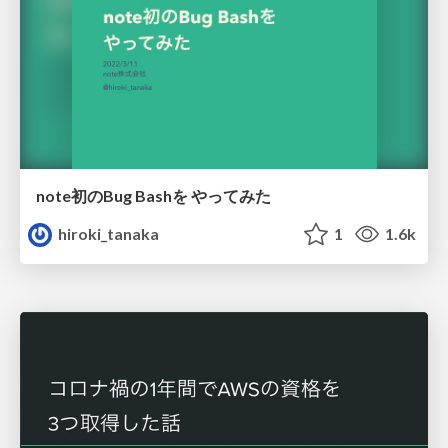
note初のBug Bashを やってみた
hiroki_tanaka
1
1.6k