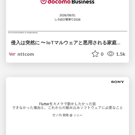
侵入は突然に 〜 IoTマルウェアと悪用される家庭の機器 ～ / When Intrusion Strikes: IoT Malware and the Abuse of Home Devices
nttcom
0
1.5k