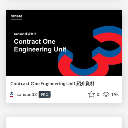
Contract One Engineering Unit 紹介資料
sansan33
0
19k
PRO