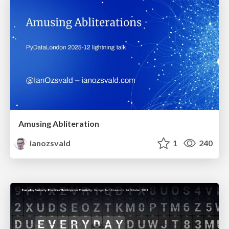
Amusing Abliteration
ianozsvald
1
240