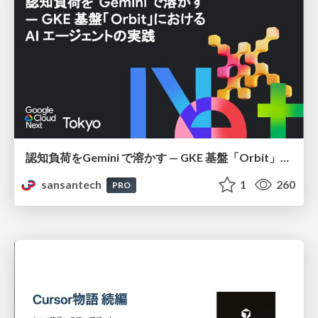
認知負荷をGemini で溶かす — GKE 基盤「Orbit」における AI エージェントの実践
sansantech
1
260
PRO