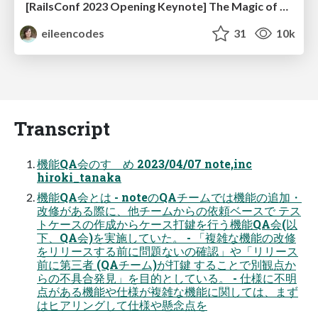
[RailsConf 2023 Opening Keynote] The Magic of Rails
eileencodes
31
10k
Transcript
機能QA会のすゝめ 2023/04/07 note,inc
hiroki_tanaka
機能QA会とは - noteのQAチームでは機能の追加・
改修がある際に、他チームからの依頼ベースで テス
トケースの作成からケース打鍵を行う機能QA会(以
下、QA会)を実施していた。 - 「複雑な機能の改修
をリリースする前に問題ないの確認」や「リリース
前に第三者 (QAチーム)が打鍵 することで別観点か
らの不具合発見」を目的としている。 - 仕様に不明
点がある機能や仕様が複雑な機能に関しては、まず
はヒアリングして仕様や懸念点を