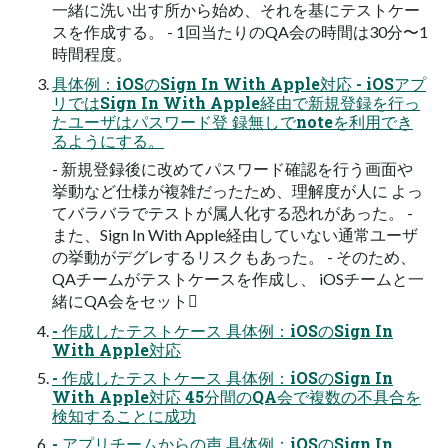
一緒に洗い出す所から始め、それを基にテストケー
スを作成する。 - 1回当たりのQA会の時間は30分〜1
時間程度。
具体例：iOSのSign In With Apple対応 - iOSアプ
リではSign In With Apple経由で新規登録を行っ
たユーザはパスワード登 録無しでnoteを利用でき
るようにする。
- 新規登録後に改めてパスワード確認を行う画面や
挙動など仕様が複雑だったため、理解度が人に よっ
てバラバラでテストが属人化する恐れがあった。 -
また、Sign In With Apple経由していない通常ユーザ
の挙動がデグレするリスクもあった。 - そのため、
QAチームがテストケースを作成し、 iOSチームと一
緒にQA会をセット󰢧
- 作成したテストケース 具体例：iOSのSign In
With Apple対応
- 作成したテストケース 具体例：iOSのSign In
With Apple対応 45分間のQA会で複数の不具合を
検知することに成功
- アプリチームからの声 具体例：iOSのSign In