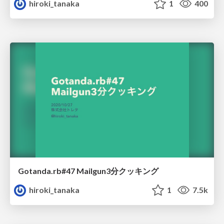
hiroki_tanaka
1
400
Gotanda.rb#47 Mailgun3分クッキング
hiroki_tanaka
1
7.5k