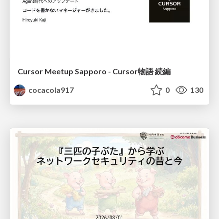
Cursor Meetup Sapporo - Cursor物語 続編
cocacola917
0
130