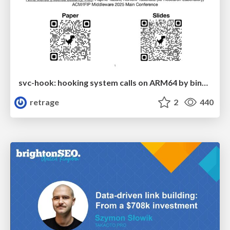
svc-hook: hooking system calls on ARM64 by binary rewriting
retrage
2
440