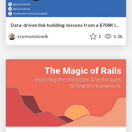
Data-driven link building: lessons from a $708K investment (BrightonSEO talk)
szymonslowik
1
1.2k