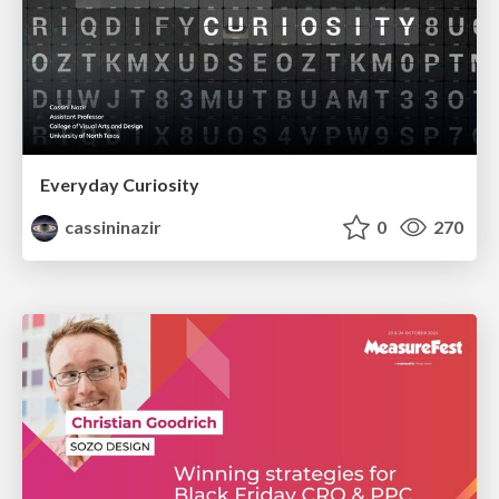
Everyday Curiosity
cassininazir
0
270