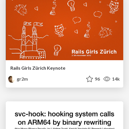
Rails Girls Zürich Keynote
gr2m
96
14k