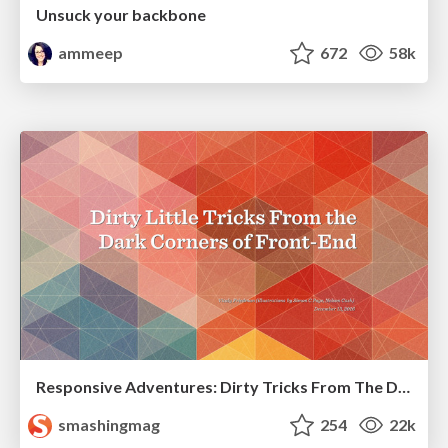
Unsuck your backbone
ammeep
672
58k
Responsive Adventures: Dirty Tricks From The Dark Corners of Front-End
smashingmag
254
22k