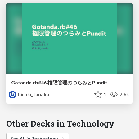
Gotanda.rb#46 権限管理のつらみとPundit
hiroki_tanaka
1
7.6k
Other Decks in Technology
See All in Technology