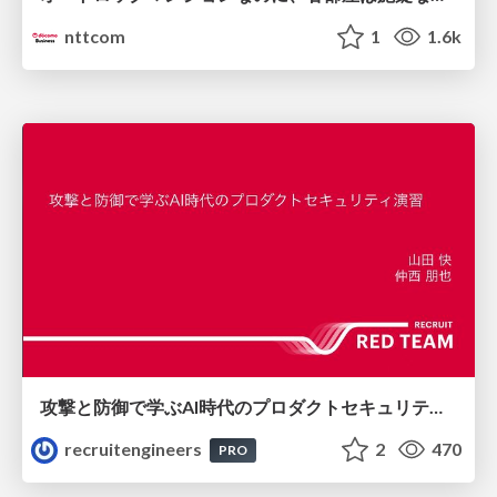
nttcom
1
1.6k
攻撃と防御で学ぶAI時代のプロダクトセキュリティ演習
recruitengineers
2
470
PRO