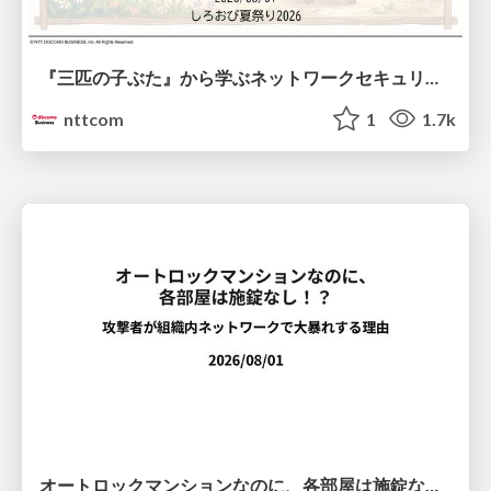
『三匹の子ぶた』から学ぶネットワークセキュリティの昔と今 / Network Security: Then and Now Through the Lens of The Three Little Pigs
nttcom
1
1.7k
オートロックマンションなのに、各部屋は施錠なし！？ 攻撃者が組織内ネットワークで大暴れする理由 / The Front Door Is Locked, but the Rooms Are Wide Open: Why Attackers Move Freely Inside Enterprise Networks