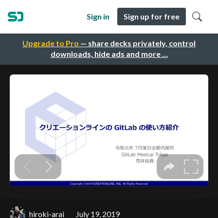
Sign in
Sign up for free
Upgrade to Pro
— share decks privately, control
downloads, hide ads and more …
hiroki-arai
July 19, 2019