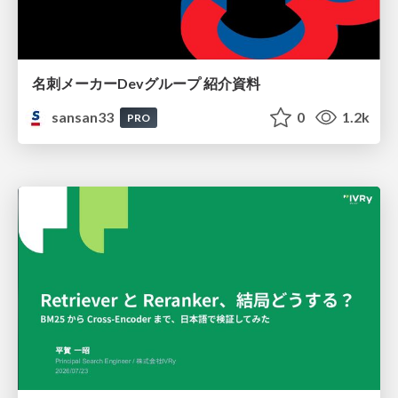
名刺メーカーDevグループ 紹介資料
sansan33
0
1.2k
PRO