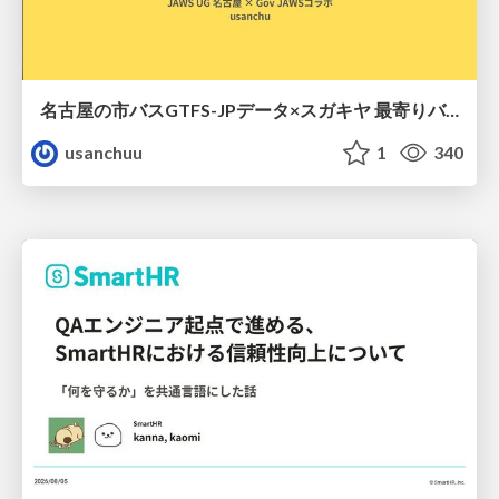
名古屋の市バスGTFS-JPデータ×スガキヤ 最寄りバス停検索をAmazon ElastiCache Serverless for Valkeyで最適化する
usanchuu
1
340