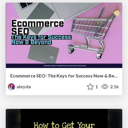
Ecommerce SEO: The Keys for Success Now & Beyond - #SERPConf2024
aleyda
1
2.1k