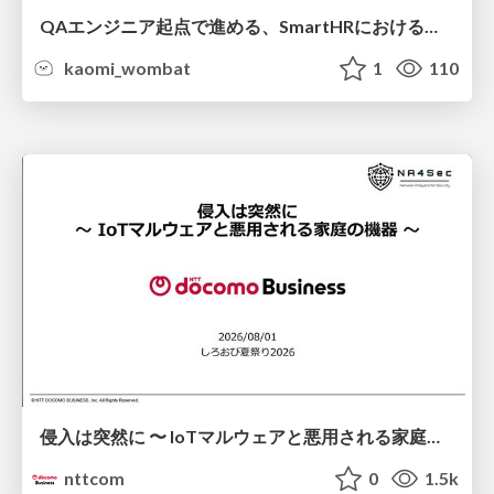
QAエンジニア起点で進める、SmartHRにおける信頼性向上について
kaomi_wombat
1
110
侵入は突然に 〜 IoTマルウェアと悪用される家庭の機器 ～ / When Intrusion Strikes: IoT Malware and the Abuse of Home Devices
nttcom
0
1.5k