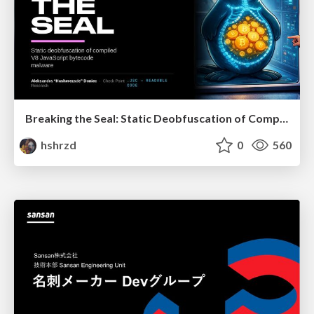
Breaking the Seal: Static Deobfuscation of Compiled V8 JavaScript Bytecode Malware
hshrzd
0
560