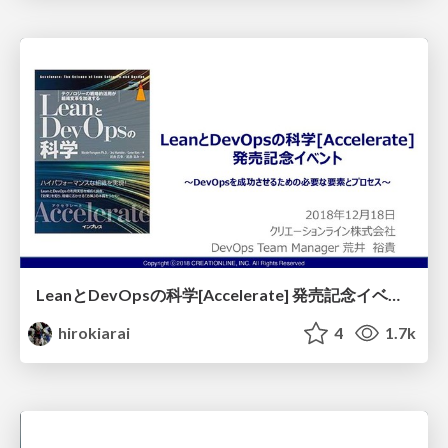
LeanとDevOpsの科学[Accelerate] 発売記念イベント～DevOpsを成功させるための必要な要素とプロセス～
hirokiarai
4
1.7k