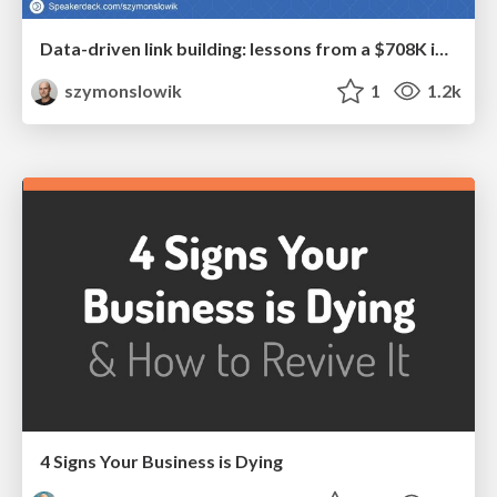
Data-driven link building: lessons from a $708K investment (BrightonSEO talk)
szymonslowik
1
1.2k
4 Signs Your Business is Dying