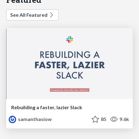
See All Featured
Rebuilding a faster, lazier Slack
samanthasiow
85
9.6k