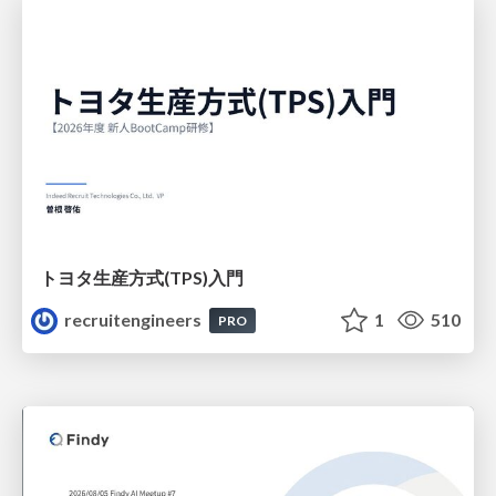
トヨタ⽣産⽅式(TPS)⼊⾨
recruitengineers
1
510
PRO