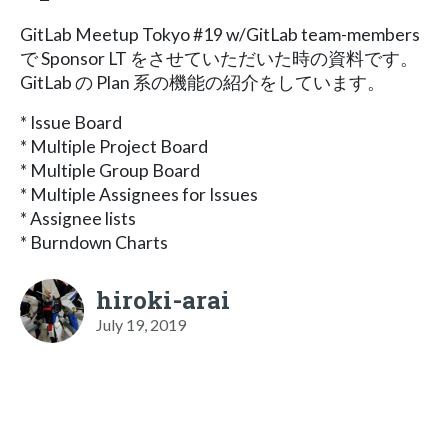
GitLab Meetup Tokyo #19 w/GitLab team-members
で Sponsor LT をさせていただいた時の資料です。
GitLab の Plan 系の機能の紹介をしています。
* Issue Board
* Multiple Project Board
* Multiple Group Board
* Multiple Assignees for Issues
* Assignee lists
* Burndown Charts
hiroki-arai
July 19, 2019