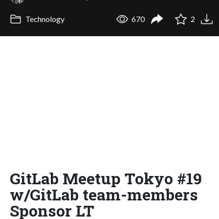
Technology
670
2
GitLab Meetup Tokyo #19
w/GitLab team-members
Sponsor LT