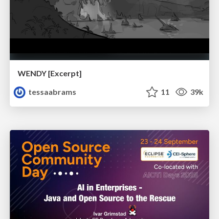
WENDY [Excerpt]
tessaabrams
11
39k