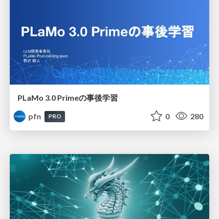
PLaMo 3.0 Primeの事後学習
pfn
0
280
PRO