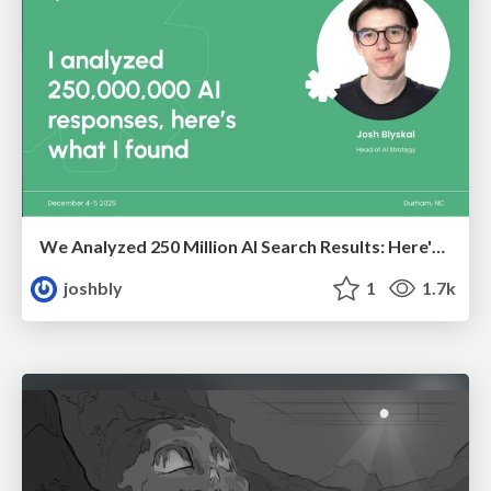
We Analyzed 250 Million AI Search Results: Here's What I Found
joshbly
1
1.7k