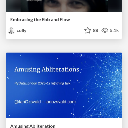
Embracing the Ebb and Flow
colly
88
5.1k
Amusing Abliteration