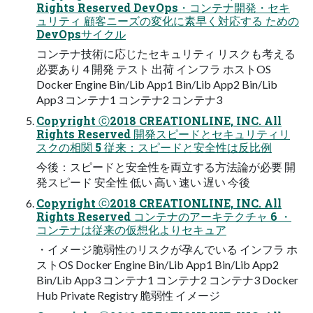
Rights Reserved DevOps・コンテナ開発・セキ
ュリティ 顧客ニーズの変化に素早く対応する ための
DevOpsサイクル
コンテナ技術に応じたセキュリティ リスクも考える
必要あり 4 開発 テスト 出荷 インフラ ホストOS
Docker Engine Bin/Lib App1 Bin/Lib App2 Bin/Lib
App3 コンテナ1 コンテナ2 コンテナ3
Copyright ⓒ2018 CREATIONLINE, INC. All
Rights Reserved 開発スピードとセキュリティリ
スクの相関 5 従来：スピードと安全性は反比例
今後：スピードと安全性を両立する方法論が必要 開
発スピード 安全性 低い 高い 速い 遅い 今後
Copyright ⓒ2018 CREATIONLINE, INC. All
Rights Reserved コンテナのアーキテクチャ 6 ・
コンテナは従来の仮想化よりセキュア
・イメージ脆弱性のリスクが孕んでいる インフラ ホ
ストOS Docker Engine Bin/Lib App1 Bin/Lib App2
Bin/Lib App3 コンテナ1 コンテナ2 コンテナ3 Docker
Hub Private Registry 脆弱性 イメージ