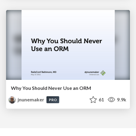
Why You Should Never Use an ORM
jnunemaker
61
9.9k
PRO