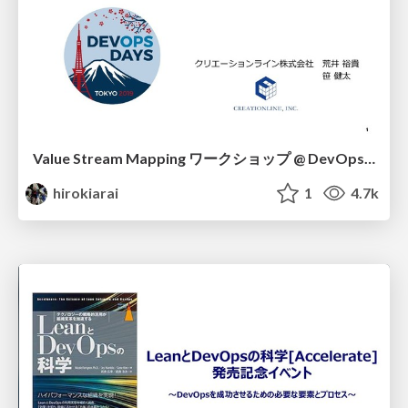
Value Stream Mapping ワークショップ @ DevOpsDays Tokyo 2019
hirokiarai
1
4.7k