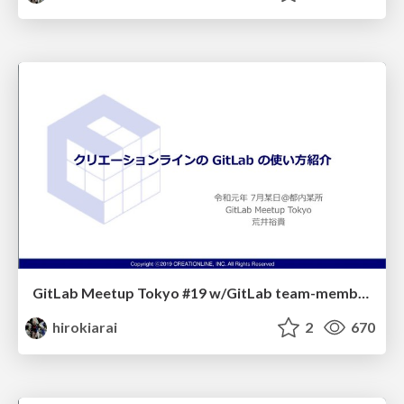
GitLab Meetup Tokyo #19 w/GitLab team-members Sponsor LT
hirokiarai
2
670