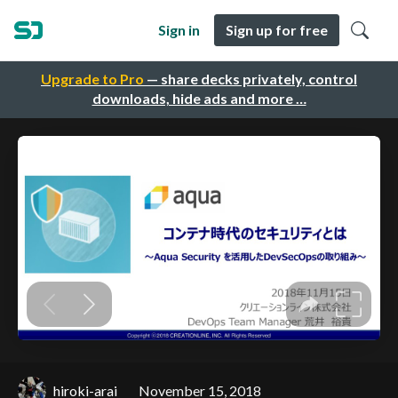
Sign in
Sign up for free
Upgrade to Pro
— share decks privately, control
downloads, hide ads and more …
hiroki-arai
November 15, 2018