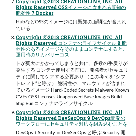
Copyright ⓒ2018 CREATIONLINE, INC. All
Rights Reserved OSSイメージに含まれる既知の
脆弱性 7 Docker
HubなどOSSのイメージには既知の脆弱性が含まれ
ている
Copyright ⓒ2018 CREATIONLINE, INC. All
Rights Reserved コンテナのライフサイクル 8 脆
弱性のあるイメージをそのままコンテナにすると、
運用時のリカバリーコス
トが莫大にかかってしまうと共に、多数の手戻りが
発生する コンテナ運用する前に、開発者がセキュリ
ティに関してケアする必要あり （この考えを“シフ
トレフト”と呼ぶ） 脆弱性や、マルウェアが含まれ
ているイメージ Hard-Coded Secrets Malware Known
CVEs OSS Licenses Unapproved Base Images Build
Ship Run コンテナのライフサイクル
Copyright ⓒ2018 CREATIONLINE, INC. All
Rights Reserved DevSecOps 9 DevOps開発の
ワークフローにセキュリティ対応を組み込むことを
DevOps + Security ＝ DevSecOps と呼ぶ Security 開