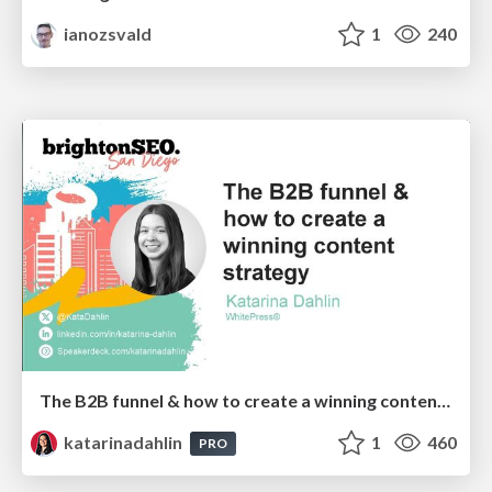
ianozsvald
1
240
The B2B funnel & how to create a winning content strategy
katarinadahlin
1
460
PRO