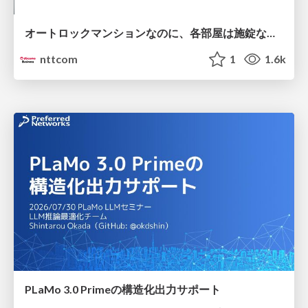
オートロックマンションなのに、各部屋は施錠なし！？ 攻撃者が組織内ネットワークで大暴れする理由 / The Front Door Is Locked, but the Rooms Are Wide Open: Why Attackers Move Freely Inside Enterprise Networks
nttcom
1
1.6k
PLaMo 3.0 Primeの構造化出力サポート