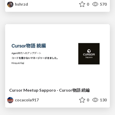
hshrzd
0
570
Cursor Meetup Sapporo - Cursor物語 続編
cocacola917
0
130