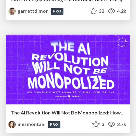
garrettdimon
32
4.2k
PRO
The AI Revolution Will Not Be Monopolized: How open-source beats economies of scale, even for LLMs
inesmontani
3
3.7k
PRO