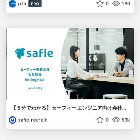
pfn
0
190
PRO
【５分でわかる】セーフィー エンジニア向け会社紹介
safie_recruit
0
53k