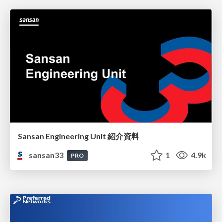
Sansan Engineering Unit 紹介資料
sansan33
1
4.9k
PRO