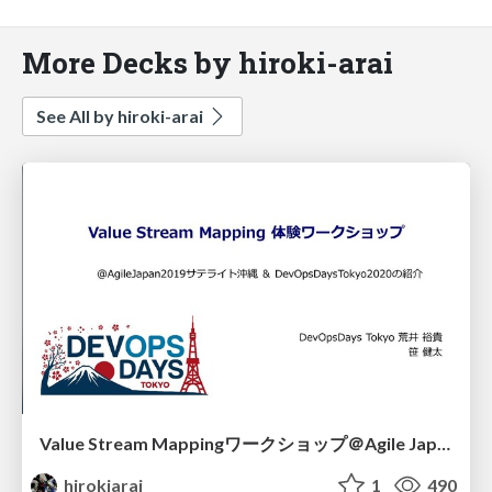
More Decks by hiroki-arai
See All by hiroki-arai
Value Stream Mappingワークショップ＠Agile Japan 沖縄サテライト
hirokiarai
1
490