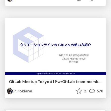
GitLab Meetup Tokyo #19 w/GitLab team-members Sponsor LT
hirokiarai
2
670