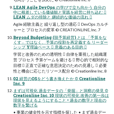
LEAN Agile DevOps の学びで⽴ち向かう ⾃分の
中に根差している価値観と実践を経営に持ち込む 
LEAN ムダの排除と 継続的な価値の流れ 
Agile 経験主義と 繰り返し型の適応  DevOps カルチ
ャーと プロセスの変⾰ © CREATIONLINE, Inc. 7
Beyond Budgeting (脱予算経営) とは 「予算をな
くす」ではなく、予算の役割を再定義する リーダー
シップ Y理論ベース  意義のある⽬的 
学習と改善のための透明性  ⾃律を重視した組織運
営 プロセス 予算ゲームを避ける  野⼼的で相対的な
⽬標  正直で正確な意思決定のための⾒通し  必要
性と機会に応じたリソース配分 © Creationline Inc. 8
02 経営のOSをどう書き換えたか © Creationline
Inc. 9
まずは可視化 過去データの「発掘」と洞察の発⾒ ©
Creationline Inc. 10 現状の可視化 改善の第⼀歩は
現状を⾒えるようにすること • 過去の数字と現在の
数字を繋げる
• 事業の健全性を⽰す指標を探した • まず過去デー