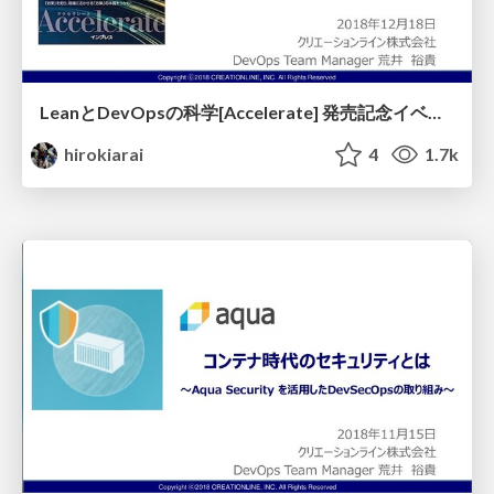
LeanとDevOpsの科学[Accelerate] 発売記念イベント～DevOpsを成功させるための必要な要素とプロセス～
hirokiarai
4
1.7k