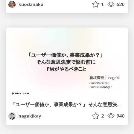
ikuodanaka
1
620
「ユーザー価値か、事業成果か？」 そんな意思決定で悩む前に PMがやるべきこと
inagakikay
2
940