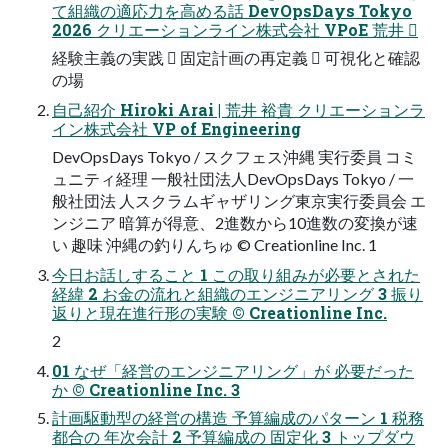
て組織の適応⼒を⾼める話 DevOpsDays Tokyo
2026 クリエーションライン株式会社 VPoE 荒井 
経験主義の実践  固定計画の再定義  可視化と確認
の場
⾃⼰紹介 Hiroki Arai | 荒井 裕貴 クリエーションラ
イン株式会社 VP of Engineering
DevOpsDays Tokyo / スクフェス沖縄 実⾏委員 コミ
ュニティ経理 ⼀般社団法⼈DevOpsDays Tokyo / ⼀
般社団法 ⼈スクラムギャザリング東京実⾏委員会 エ
ンジニア 暗算が得意、2進数から10進数の変換が速
い 趣味 沖縄の釣りんちゅ © Creationline Inc. 1
今⽇お話しすること 1 この取り組みが必要とされた
経緯 2 お⾦の流れと組織のエンジニアリング 3 振り
返りと現在進⾏形の実験 © Creationline Inc.
2
01 なぜ「経営のエンジニアリング」が 必要だった
か © Creationline Inc. 3
計画駆動型の経営の構造 予算編成のパターン 1 税務
都合の 年次会計 2 予算編成の 固定化 3 トップダウ