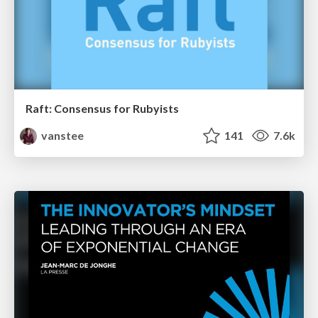
Raft: Consensus for Rubyists
vanstee
141
7.6k