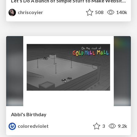
Let's Do A Bunch of Simple Stuff to Make Websites Faster
chriscoyier
508
140k
Abbi's Birthday
coloredviolet
3
9.2k