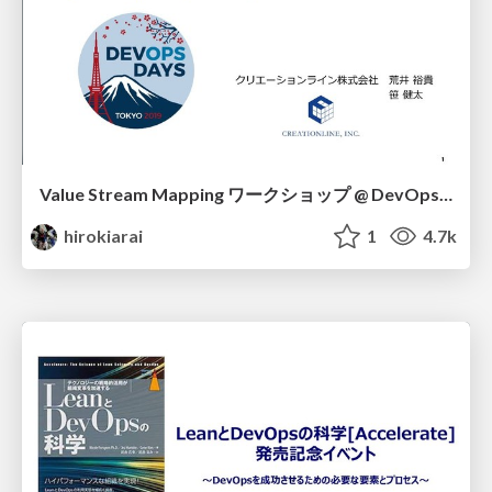
Value Stream Mapping ワークショップ @ DevOpsDays Tokyo 2019
hirokiarai
1
4.7k