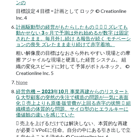
ンの
⽬標設定 4 ⽬標 = 計画として ロック © Creationline
Inc. 4
計画駆動型の経営がもたらしたもの    ズレても
動かせない 3ヶ⽉で予測は外れ始めるが数字 は固定
されたまま。毎⽉外し続け る報告が続く モチベーシ
ョンの喪失 ズレたまま⾛り続けて⾚字着地。
粗い解像度の⽬標はなおさら外れ やすい 現場との摩
擦 アジャイルな現場と硬直した経営 システム。 組
織の変化スピードに対して 予算がボトルネック。 ©
Creationline Inc. 5
None
経営危機 — 2023年10⽉ 事業再建からのリスタート
 ⼤型顧客の突然の失注で構造の問題が⼀気に表⾯
化  売上よりも原価‧販管費が上回る⾚字の状態  組
織構造の体質的な問題。サイロ型のヒエラルキーに
価値観の違いを感じていた
 売上を上げるだけでは解決しない、本質的な再建
が必要  VPoEに任命。⾃分の中にある引き出しで⽴
ち向かうことを決めた © Creationline Inc. 6