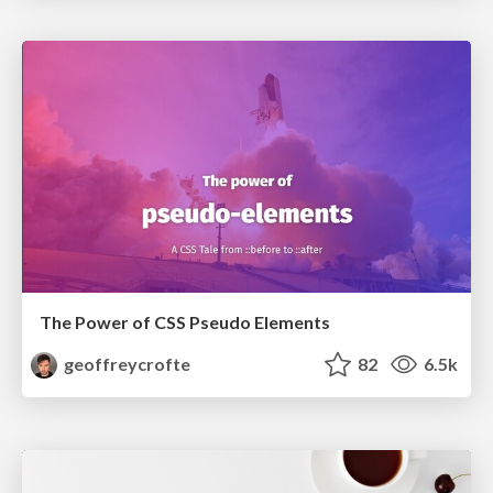
The Power of CSS Pseudo Elements
geoffreycrofte
82
6.5k