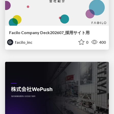
Facilo Company Deck202607_採用サイト用
facilo_inc
0
400