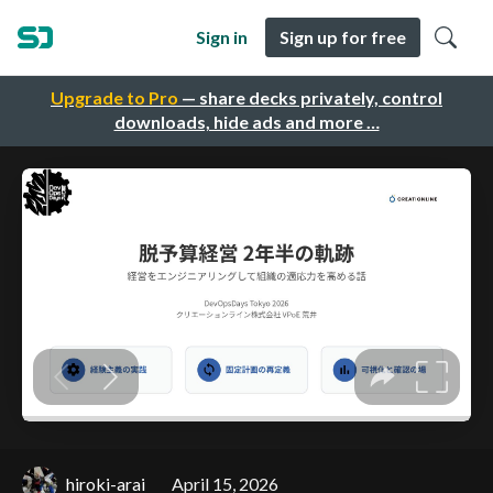
Sign in
Sign up for free
Upgrade to Pro
— share decks privately, control
downloads, hide ads and more …
hiroki-arai
April 15, 2026