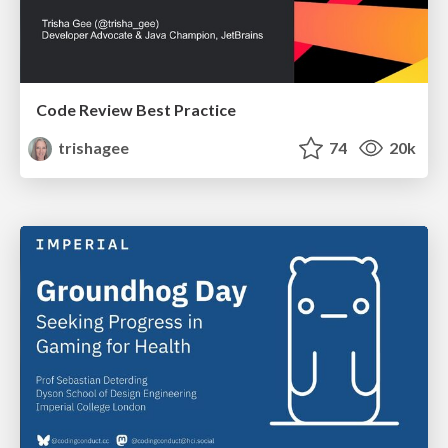
Code Review Best Practice
trishagee
74
20k