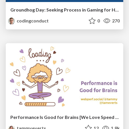
Groundhog Day: Seeking Process in Gaming for Health
codingconduct
0
270
Performance Is Good for Brains [We Love Speed 2024]
tammyeverts
12
1.8k