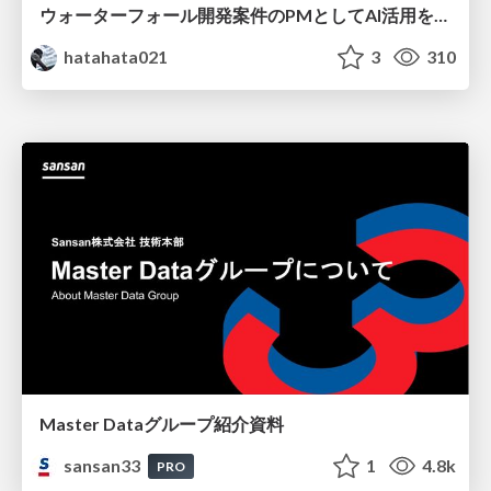
ウォーターフォール開発案件のPMとしてAI活用を模索している話
hatahata021
3
310
Master Dataグループ紹介資料
sansan33
1
4.8k
PRO