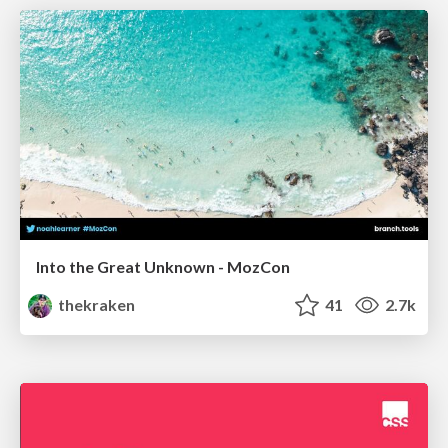
Into the Great Unknown - MozCon
thekraken
41
2.7k