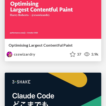
Optimising Largest Contentful Paint
csswizardry
37
3.9k