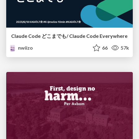
Claude Code どこまでも/ Claude Code Everywhere
nwiizo
66
57k