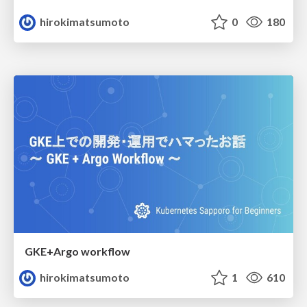
hirokimatsumoto
0
180
GKE+Argo workflow
hirokimatsumoto
1
610