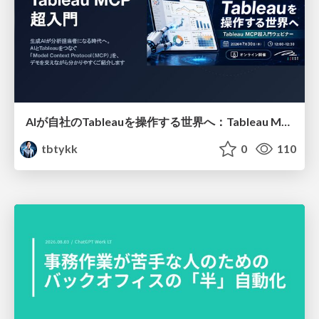
AIが自社のTableauを操作する世界へ：Tableau MCP超入門
tbtykk
0
110