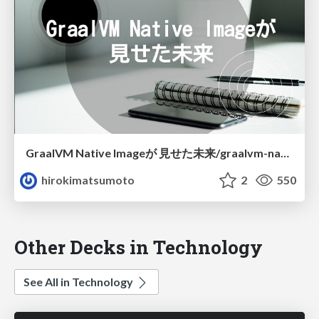
GraalVM Native Imageが 見せた未来/graalvm-native-image showed the future
hirokimatsumoto
2
550
Other Decks in Technology
See All in Technology