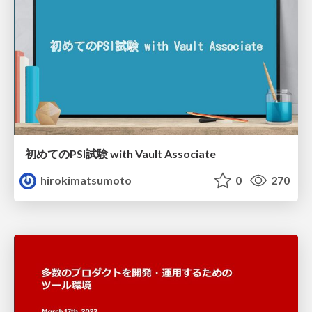
初めてのPSI試験 with Vault Associate
hirokimatsumoto
0
270