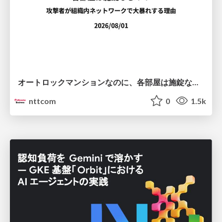
オートロックマンションなのに、各部屋は施錠なし！？ 攻撃者が組織内ネットワークで大暴れする理由 / The Front Door Is Locked, but the Rooms Are Wide Open: Why Attackers Move Freely Inside Enterprise Networks
nttcom
0
1.5k