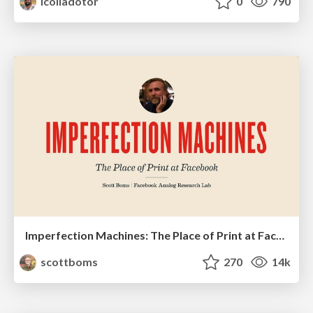
lcolladotor
0
790
Imperfection Machines: The Place of Print at Facebook
scottboms
270
14k