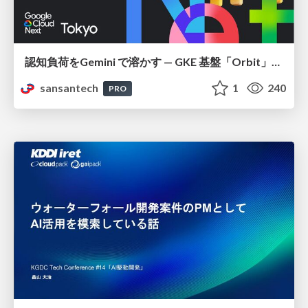
認知負荷をGemini で溶かす — GKE 基盤「Orbit」における AI エージェントの実践
sansantech
1
240
PRO