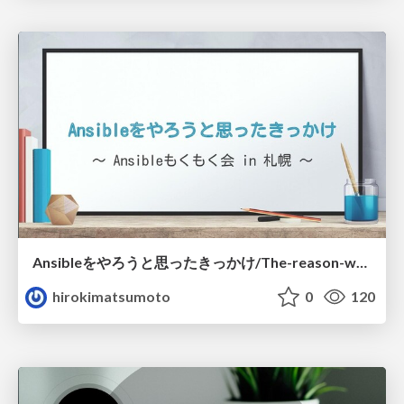
Ansibleをやろうと思ったきっかけ/The-reason-why-I-want-to-learn-Ansible
hirokimatsumoto
0
120