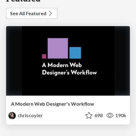
See All Featured
A Modern Web Designer's Workflow
chriscoyier
698
190k