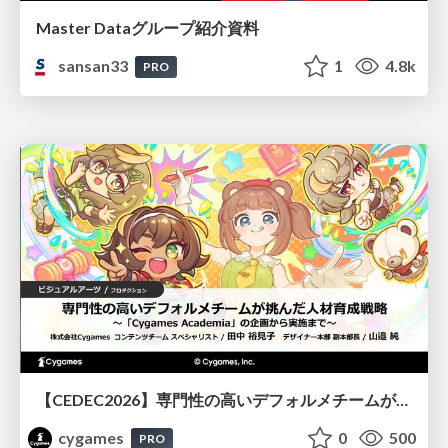
Master Dataグループ紹介資料
sansan33
1
4.8k
PRO
【CEDEC2026】専門性の高いデフォルメチームが挑んだ人材育成戦略 〜Cygames Academiaの企画から実施まで〜
cygames
0
500
PRO