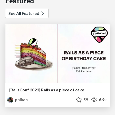
Featured
See All Featured
[RailsConf 2023] Rails as a piece of cake
palkan
59
6.9k