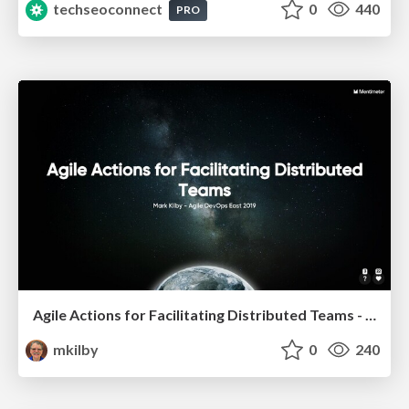
techseoconnect
0
440
PRO
Agile Actions for Facilitating Distributed Teams - ADO2019
mkilby
0
240