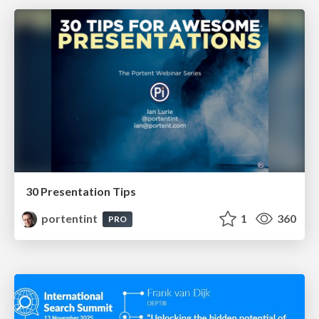
30 Presentation Tips
portentint
1
360
PRO