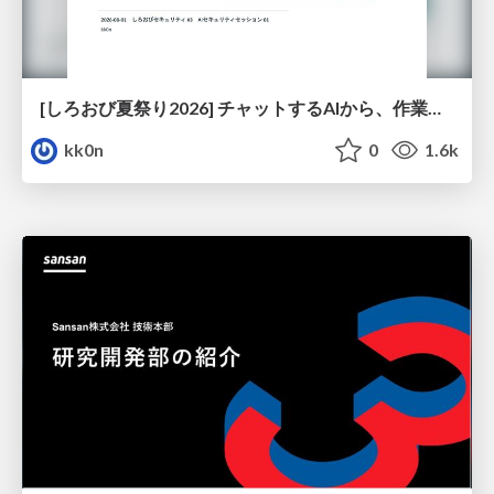
[しろおび夏祭り2026] チャットするAIから、作業するAIへ - 使われ方の変化と、その裏側で起きていること
kk0n
0
1.6k