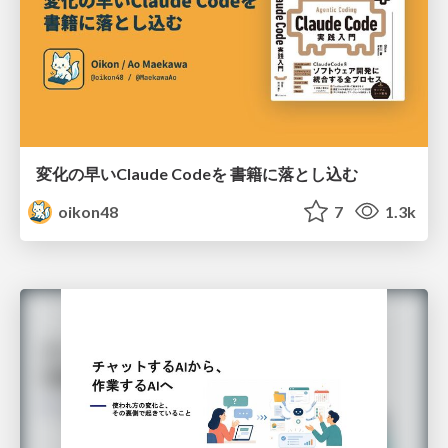
変化の早いClaude Codeを 書籍に落とし込む
oikon48
7
1.3k