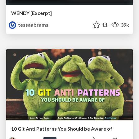
WENDY [Excerpt]
tessaabrams
11
39k
10 Git Anti Patterns You Should be Aware of