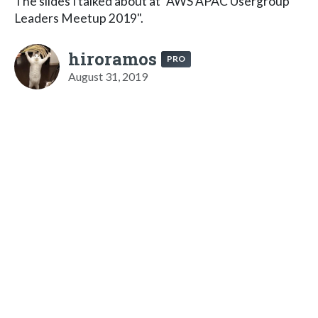
The slides I talked about at "AWS APAC Usergroup
Leaders Meetup 2019".
hiroramos
PRO
August 31, 2019