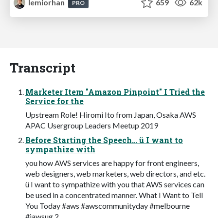
lemiorhan
659
62k
PRO
Transcript
Marketer Item "Amazon Pinpoint" I Tried the
Service for the
Upstream Role! Hiromi Ito from Japan, Osaka AWS
APAC Usergroup Leaders Meetup 2019
Before Starting the Speech… ü I want to
sympathize with
you how AWS services are happy for front engineers,
web designers, web marketers, web directors, and etc.
ü I want to sympathize with you that AWS services can
be used in a concentrated manner. What I Want to Tell
You Today #aws #awscommunityday #melbourne
#jawsug 2