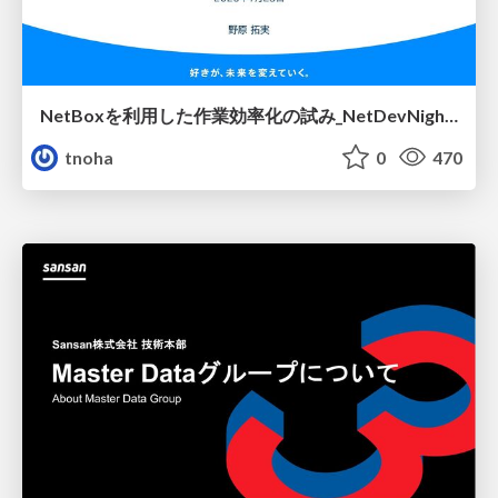
NetBoxを利用した作業効率化の試み_NetDevNight4
tnoha
0
470