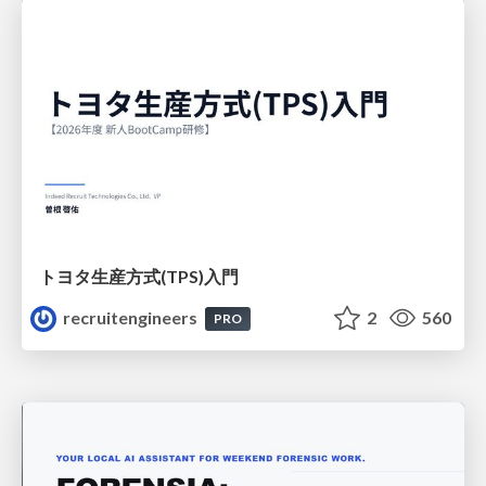
トヨタ⽣産⽅式(TPS)⼊⾨
recruitengineers
2
560
PRO