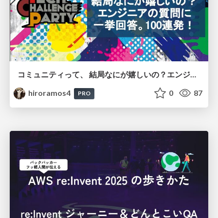
コミュニティって、 結局なにが嬉しいの？エンジニアの質問に 一挙回答。100連発！
hiroramos4
0
87
PRO