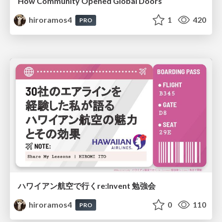
How Community Opened Global Doors
hiroramos4
1
420
PRO
ハワイアン航空で行くre:Invent 勉強会
hiroramos4
0
110
PRO