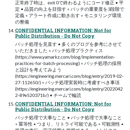
正常終了時は、exit 0で終わるようにコード修正 • 平
定 • 品質の向上を目指す ◦ バッチの重要度を3段階で
定義 ◦ アラート作成に動き出す ◦ モニタリング環境
の整備
CONFIDENTIAL INFORMATION: Not for
Public Distribution - Do Not Copy
バッチ処理を見直す • 多くのブログを参考にさせて
いただきました ◦ バッチ処理プラクティス
(https://www.yamarkz.com/blog/implementation-
practices-for-batch-processing) ◦ バッチ処理の採用
と設計を考えてみよう
(https://engineering.mercari.com/blog/entry/2019-02-
27-112650/) ◦ バッチ処理実装時に考慮すべき事項
(https://engineering.mercari.com/blog/entry/2022042
2-89e520371b/) • チームで輪読
CONFIDENTIAL INFORMATION: Not for
Public Distribution - Do Not Copy
バッチ処理で大事なこと • バッチ処理で大事なこと
◦ 冪等性 ▪ つまり、リトライ可能である ◦ 可観測性 ▪