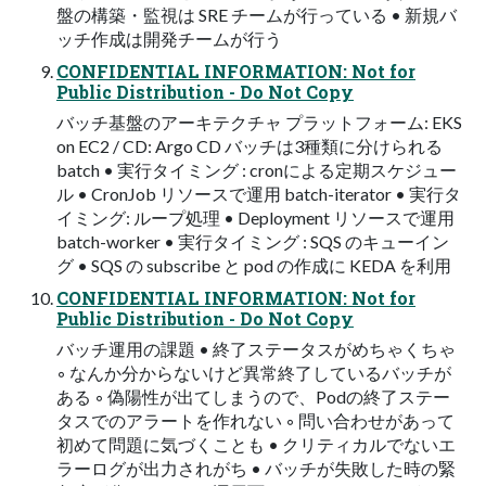
盤の構築・監視は SRE チームが行っている • 新規バ
ッチ作成は開発チームが行う
CONFIDENTIAL INFORMATION: Not for
Public Distribution - Do Not Copy
バッチ基盤のアーキテクチャ プラットフォーム: EKS
on EC2 / CD: Argo CD バッチは3種類に分けられる
batch • 実行タイミング : cronによる定期スケジュー
ル • CronJob リソースで運用 batch-iterator • 実行タ
イミング: ループ処理 • Deployment リソースで運用
batch-worker • 実行タイミング : SQS のキューイン
グ • SQS の subscribe と pod の作成に KEDA を利用
CONFIDENTIAL INFORMATION: Not for
Public Distribution - Do Not Copy
バッチ運用の課題 • 終了ステータスがめちゃくちゃ
◦ なんか分からないけど異常終了しているバッチが
ある ◦ 偽陽性が出てしまうので、Podの終了ステー
タスでのアラートを作れない ◦ 問い合わせがあって
初めて問題に気づくことも • クリティカルでないエ
ラーログが出力されがち • バッチが失敗した時の緊