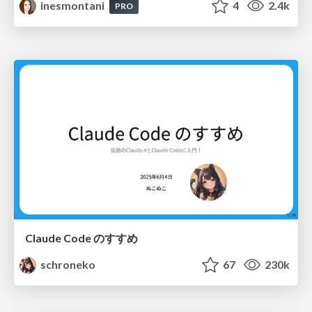
inesmontani
4
2.4k
PRO
Claude Code のすすめ
schroneko
67
230k