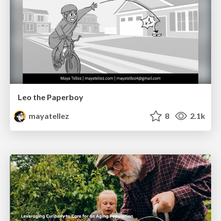
Leo the Paperboy
mayatellez
8
2.1k