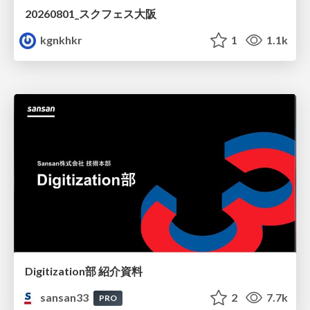
20260801_スクフェス大阪
kgnkhkr
1
1.1k
Digitization部 紹介資料
sansan33
2
7.7k
PRO