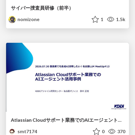
サイバー捜査員研修（前半）
nomizone
1
1.5k
Atlassian Cloudサポート業務でのAIエージェント活用事例
smt7174
0
370