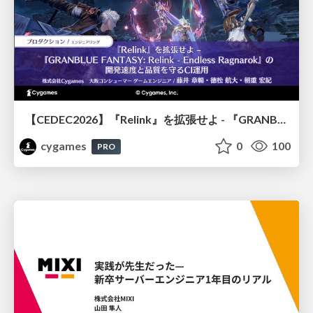
【CEDEC2026】『Relink』を拡張せよ - 『GRANBLUE FANTASY: Relink - Endless Ragnarok』の開発速度と品質を守るCI運用
cygames
0
100
PRO