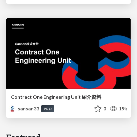
Contract One Engineering Unit 紹介資料
sansan33
0
19k
PRO