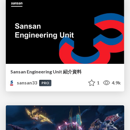
Sansan Engineering Unit 紹介資料
sansan33
1
4.9k
PRO