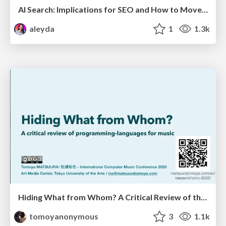
AI Search: Implications for SEO and How to Move Forward - #ShenzhenSEOConference
aleyda
1
1.3k
Hiding What from Whom? A Critical Review of the History of Programming languages for Music
tomoyanonymous
3
1.1k