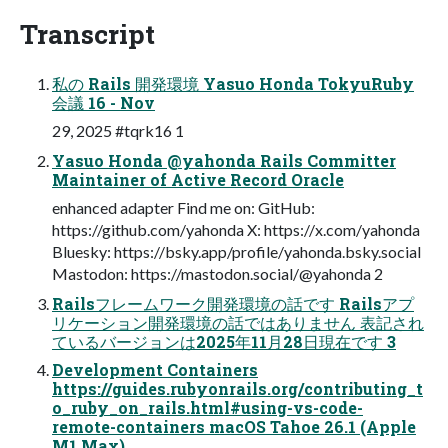
Transcript
私の Rails 開発環境 Yasuo Honda TokyuRuby
会議 16 - Nov
29, 2025 #tqrk16 1
Yasuo Honda @yahonda Rails Committer
Maintainer of Active Record Oracle
enhanced adapter Find me on: GitHub:
https://github.com/yahonda X: https://x.com/yahonda
Bluesky: https://bsky.app/profile/yahonda.bsky.social
Mastodon: https://mastodon.social/@yahonda 2
Railsフレームワーク開発環境の話です Railsアプ
リケーション開発環境の話ではありません 表記され
ているバージョンは2025年11月28日現在です 3
Development Containers
https://guides.rubyonrails.org/contributing_t
o_ruby_on_rails.html#using-vs-code-
remote-containers macOS Tahoe 26.1 (Apple
M1 Max)