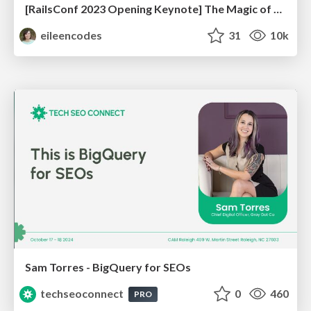
[RailsConf 2023 Opening Keynote] The Magic of Rails
eileencodes
31
10k
Sam Torres - BigQuery for SEOs
techseoconnect
0
460
PRO