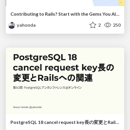
Contributing to Rails? Start with the Gems You Already Use
yahonda
2
250
PostgreSQL 18 cancel request key長の変更とRailsへの関連