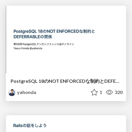
PostgreSQL 18のNOT ENFORCEDな制約とDEFERRABLEの関係
yahonda
1
320