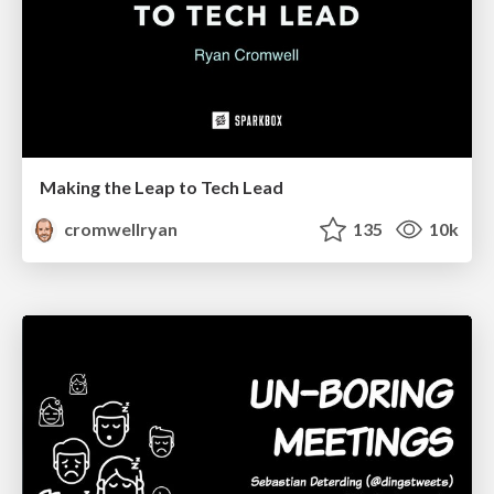
Making the Leap to Tech Lead
cromwellryan
135
10k