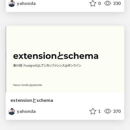
yahonda
0
330
extensionとschema
yahonda
1
370