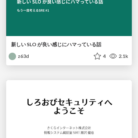
新しい SLO が良い感じにハマっている話
z63d
4
2.1k