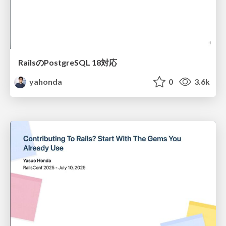
RailsのPostgreSQL 18対応
yahonda
0
3.6k