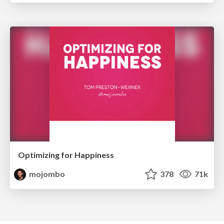
Optimizing for Happiness
mojombo
378
71k