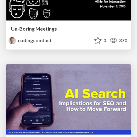
Un-Boring Meetings
codingconduct
0
370