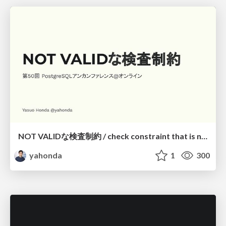
NOT VALIDな検査制約 / check constraint that is not valid
yahonda
1
300