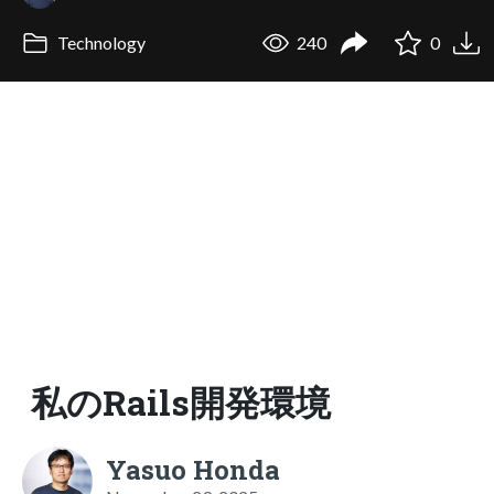
Technology
240
0
私のRails開発環境
Yasuo Honda