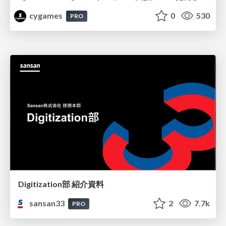
cygames
0
530
PRO
Digitization部 紹介資料
sansan33
2
7.7k
PRO