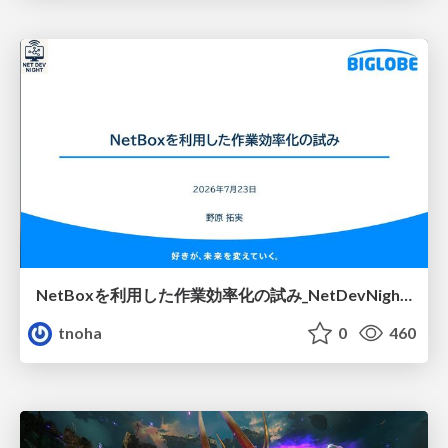
NetBoxを利用した作業効率化の試み_NetDevNight4
tnoha
0
460