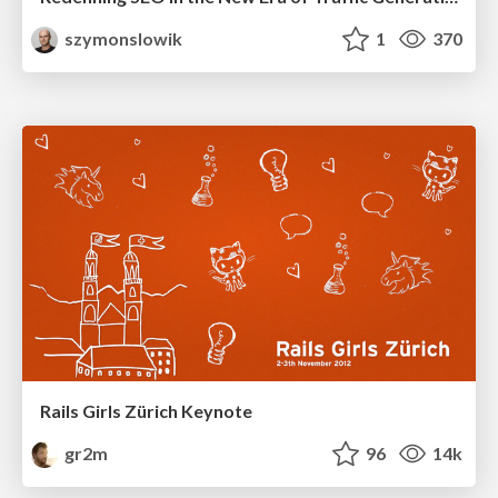
szymonslowik
1
370
Rails Girls Zürich Keynote
gr2m
96
14k