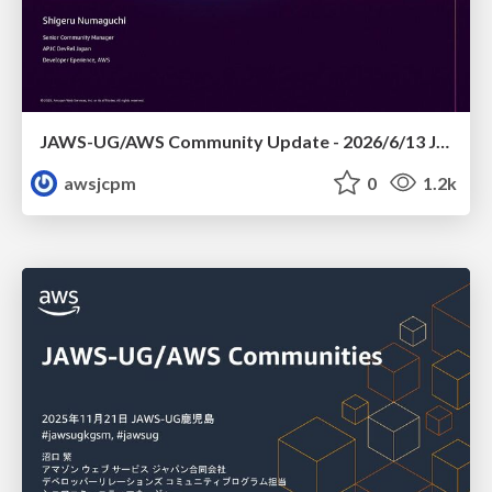
JAWS-UG/AWS Community Update - 2026/6/13 JAWS-UG TOHOKU 仙台
awsjcpm
0
1.2k