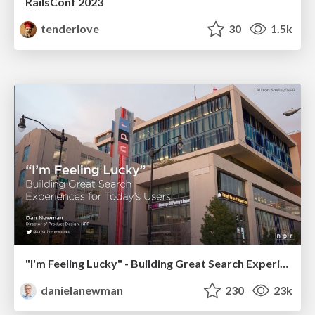
RailsConf 2023
tenderlove
30
1.5k
"I'm Feeling Lucky" - Building Great Search Experiences for Today's Users (#IAC19)
danielanewman
230
23k