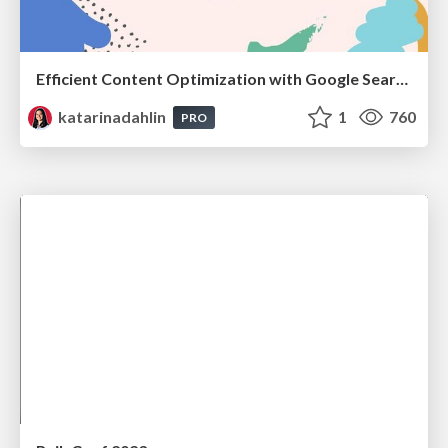
Efficient Content Optimization with Google Search Console & Apps Script
katarinadahlin
1
760
PRO