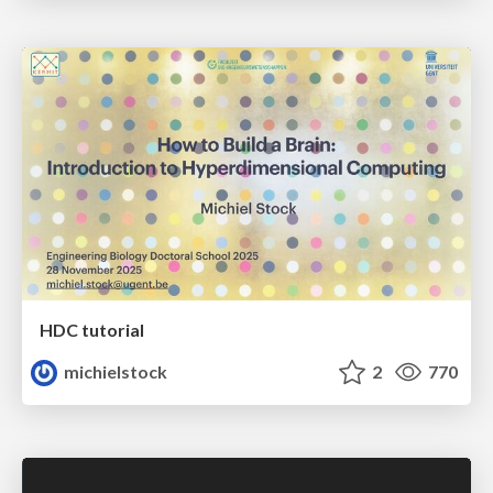
HDC tutorial
michielstock
2
770