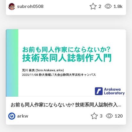
subroh0508
2
1.8k
お前も同人作家にならないか? 技術系同人誌制作入門
arkw
3
120