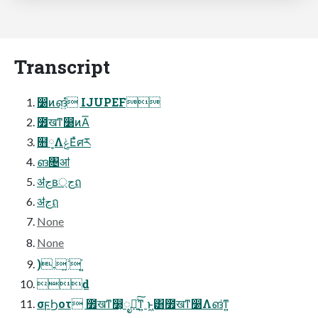
Transcript
෰ͷങ͍ํ IJUPEF
೿खͳ෰ͷΑ͞
໛༷ΛݟΕͯศར
ങ͏৔ॴ
ॳڃʙ্ڃฤ
ॳڃฤ
None
None
). ͍ۙ ͍҆
ԁ
σϝϦοτ ೿खͳ෰͕ೖՙ͍ͯ͠ͳ͍ ͱ͖͸೿खͳ෰Λങ͑ͳ͍