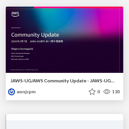
JAWS-UG/AWS Community Update - JAWS-UG栃木 #6
awsjcpm
0
130