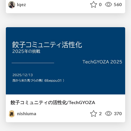
lqez
0
560
餃子コミュニティの活性化/TechGYOZA
nishiuma
2
370