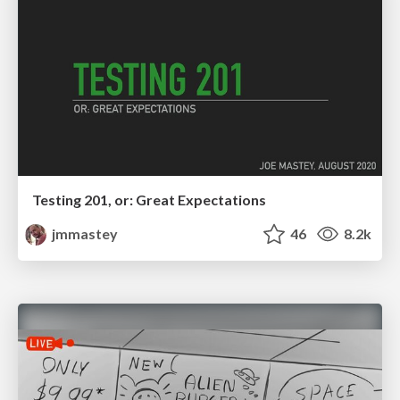
Testing 201, or: Great Expectations
jmmastey
46
8.2k