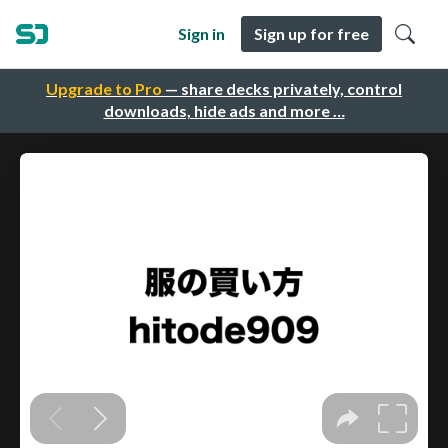
Sign in
Sign up for free
Upgrade to Pro
— share decks privately, control
downloads, hide ads and more …