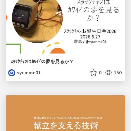
ｽﾀｯｸﾁｬﾝはｶﾜｲｲの夢を見るか？
syumme01
0
150