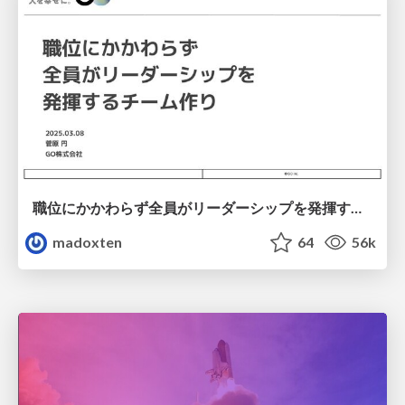
職位にかかわらず全員がリーダーシップを発揮するチーム作り / Building a team where everyone can demonstrate leadership regardless of position
madoxten
64
56k