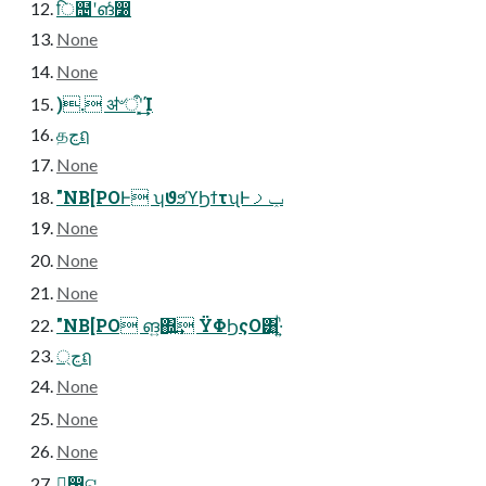
ि຤ʹങͬͨ෰
None
None
). ॳ৺ऀʹ͓͢͢Ί
தڃฤ
None
"NB[POͰ ʮϑϧϓϦϯτʯͰݕࡧ
None
None
None
"NB[PO ങ͍΍͍͢ ΫΦϦςΟ͸͍·͍ͪ
্ڃฤ
None
None
None
ྑ͍෰ଟ͍