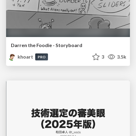
Darren the Foodie - Storyboard
khoart
3
3.5k
PRO