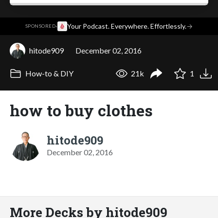
·
Your Podcast. Everywhere. Effortlessly.
→
SPONSORED
hitode909
December 02, 2016
How-to & DIY
21k
1
how to buy clothes
hitode909
December 02, 2016
More Decks by hitode909