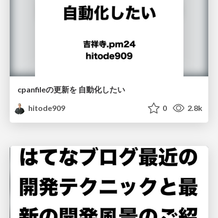
cpanfileの更新を 自動化したい
hitode909
0
2.8k