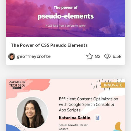
The Power of CSS Pseudo Elements
geoffreycrofte
82
6.5k