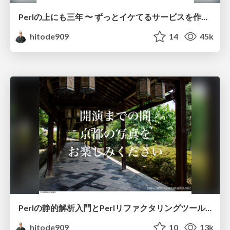
Perlの上にも三年 〜 ずっとイケてるサービスを作り続ける技術 〜
hitode909
14
45k
Perlの静的解析入門とPerlリファクタリングツールApp::PRTのご紹介
hitode909
10
13k