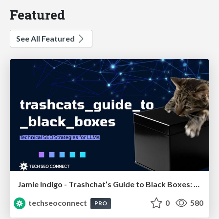
Featured
See All Featured
Jamie Indigo - Trashchat’s Guide to Black Boxes: Technical SEO Tactics for LLMs
techseoconnect
0
580
PRO