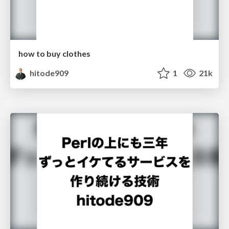
how to buy clothes
hitode909
1
21k