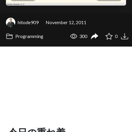
hitode909
November 12, 2011
Programming
300
0