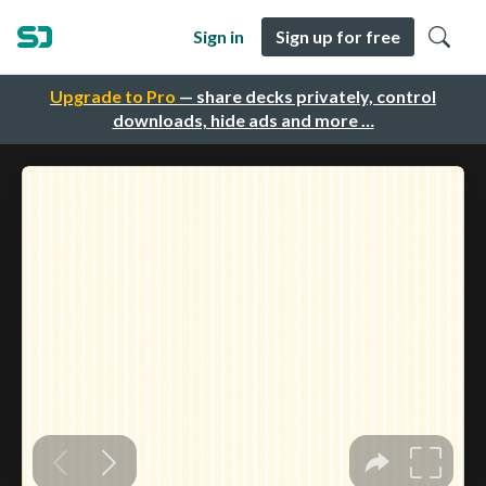
Sign in
Sign up for free
Upgrade to Pro
— share decks privately, control
downloads, hide ads and more …