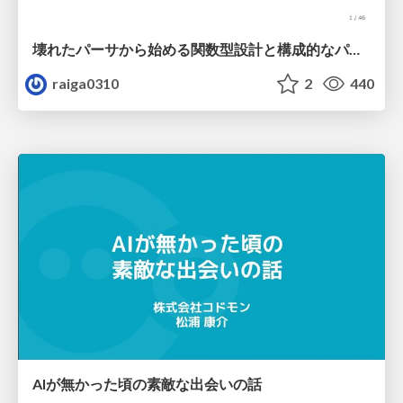
壊れたパーサから始める関数型設計と構成的なパーサ #fp_matsuri
raiga0310
2
440
AIが無かった頃の素敵な出会いの話