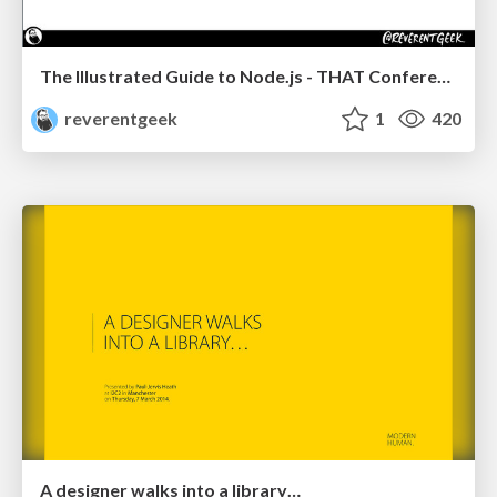
The Illustrated Guide to Node.js - THAT Conference 2024
reverentgeek
1
420
A designer walks into a library…