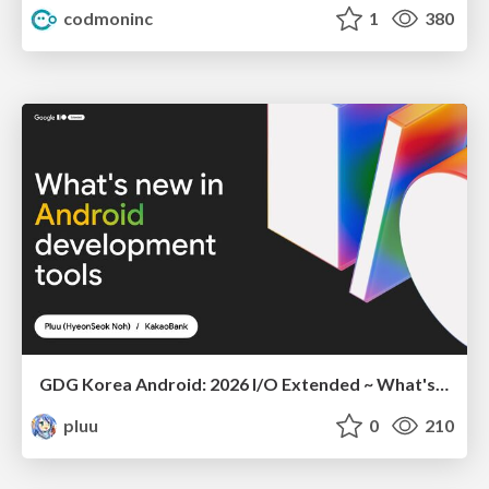
codmoninc
1
380
GDG Korea Android: 2026 I/O Extended ~ What's new in Android development tools
pluu
0
210