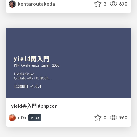
kentaroutakeda
3
670
yield再入門 #phpcon
o0h
0
960
PRO