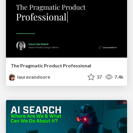
The Pragmatic Product Professional
lauravandoore
37
7.4k