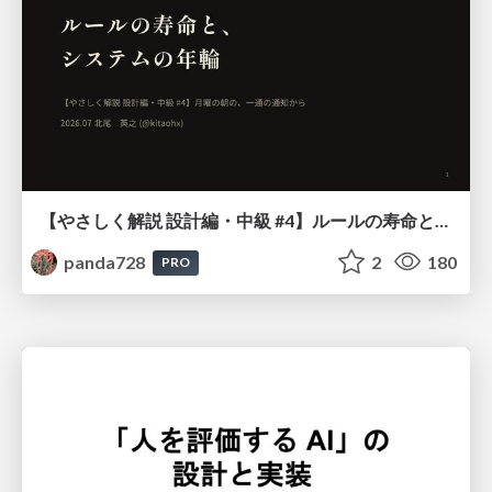
【やさしく解説 設計編・中級 #4】ルールの寿命と、システムの年輪
panda728
2
180
PRO