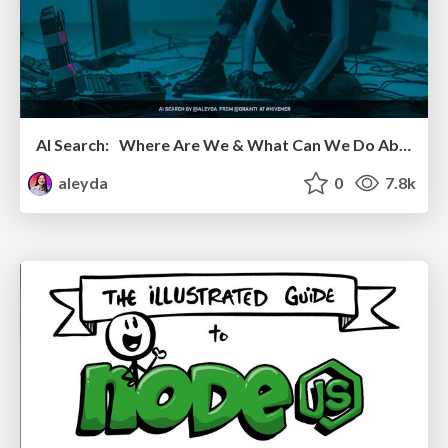
AI Search: Where Are We & What Can We Do About It?
aleyda
0
7.8k