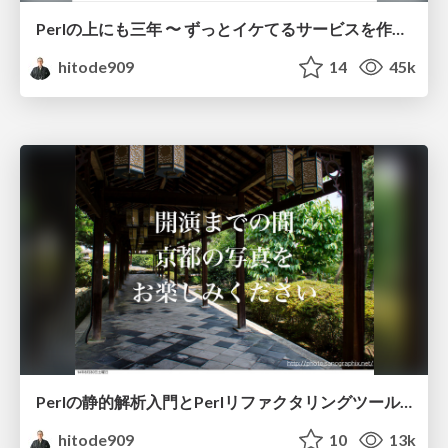
Perlの上にも三年 〜 ずっとイケてるサービスを作り続ける技術 〜
hitode909
14
45k
Perlの静的解析入門とPerlリファクタリングツールApp::PRTのご紹介
hitode909
10
13k