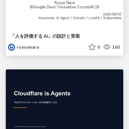
「人を評価する AI」の 設計と実装
ryoyanara
0
160