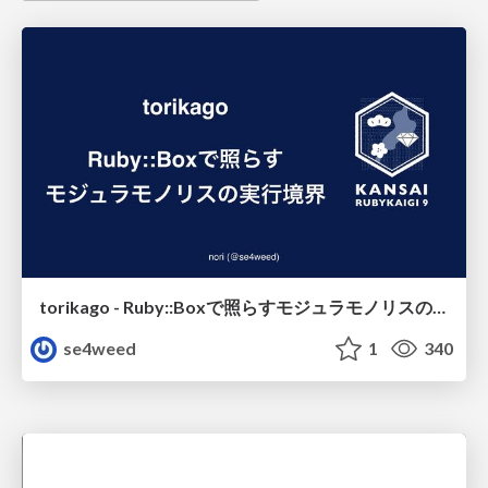
torikago - Ruby::Boxで照らすモジュラモノリスの実行境界
se4weed
1
340