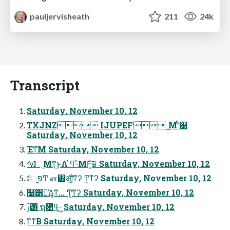
pauljervisheath
211
24k
Transcript
Saturday, November 10, 12
TXJNZ IJUPEF ͜Μʹͪ͸
Saturday, November 10, 12
Έͳ͞Μ Saturday, November 10, 12
ࠓே͜Μͳ͜ͱΛ ߟ͑·ͤΜͰ͔ͨ͠ʁ Saturday, November 10, 12
ேפ͍͚Ͳ ன͸ॵ͍͔ͳʔ Ͳ͏͔ͳʔ Saturday, November 10, 12
໷͸ྫྷ͑Δ͔ͳ... Ͳ͏͔ͳʔ Saturday, November 10, 12
ࢲ͸ ຖ೔ߟ͑·͢ Saturday, November 10, 12
ͳͥͳΒ Saturday, November 10, 12