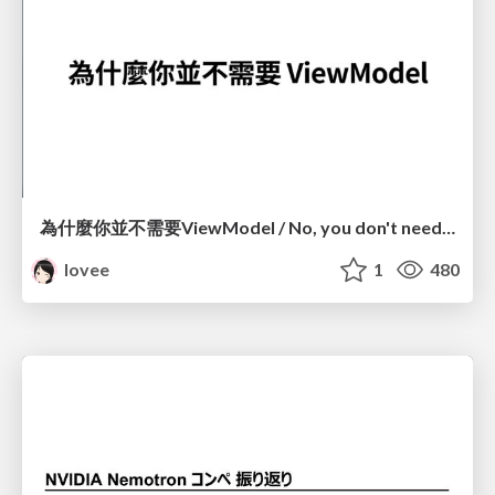
為什麼你並不需要ViewModel / No, you don't need a ViewModel
lovee
1
480