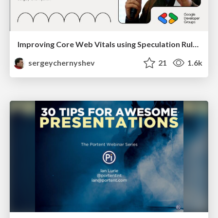
Improving Core Web Vitals using Speculation Rules API
sergeychernyshev
21
1.6k