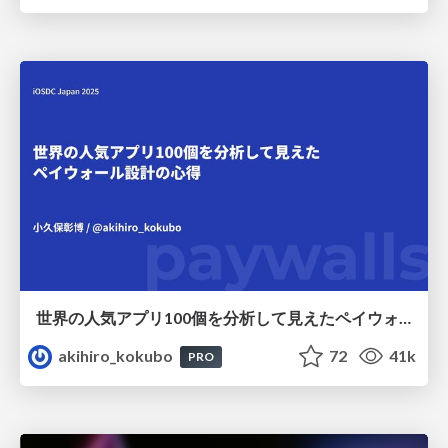
世界の人気アプリ100個を分析して見えたペイウォール設計の心得
akihiro_kokubo
72
41k
PRO