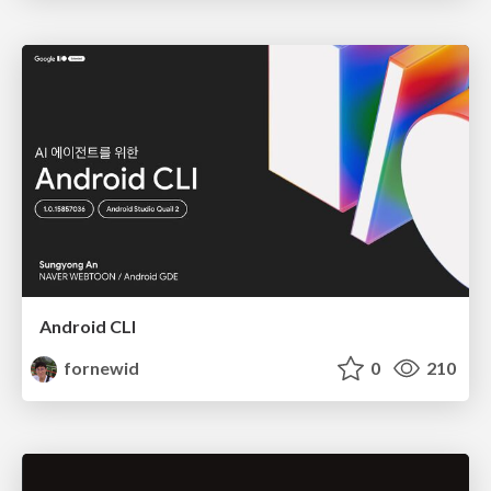
Android CLI
fornewid
0
210