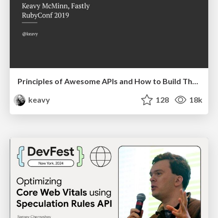
Principles of Awesome APIs and How to Build Them.
keavy
128
18k