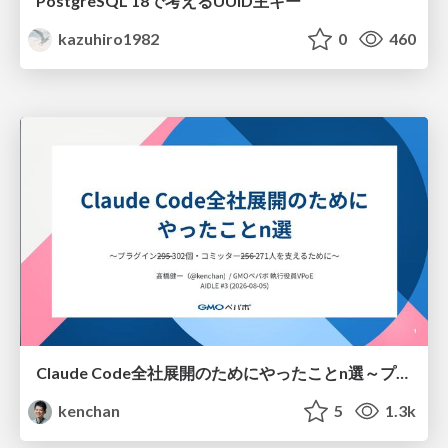
PostgreSQL 18で考えるUUID主キー
kazuhiro1982
0
460
Claude Code全社展開のためにやったことn選～プラグイン302個・コミッター271人を支えるために～
kenchan
5
1.3k