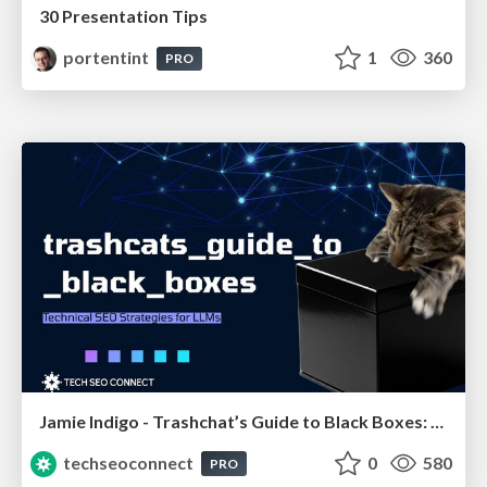
30 Presentation Tips
portentint
1
360
PRO
Jamie Indigo - Trashchat’s Guide to Black Boxes: Technical SEO Tactics for LLMs
techseoconnect
0
580
PRO