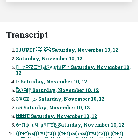
Transcript
IJUPEF Saturday, November 10, 12
Saturday, November 10, 12
࠷ۙ࡞͓ͬͨ΋͠ΖΞϓϦέʔγϣϯͷ͝঺հ Saturday, November 10,
12
Իָ Saturday, November 10, 12
Ϊλʔ஄͚ͳ͍ Saturday, November 10, 12
3VCZͰָث Saturday, November 10, 12
σϞ Saturday, November 10, 12
࢓૊Έ Saturday, November 10, 12
6*Πϕϯτ ϥϯμϜͳࣜ ໐Β͢ Saturday, November 10, 12
((t+t)<<((t%t)*3)) ((t+t)<<(7<<((t%t)*3))) ((t+t)