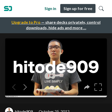
Sign in
Sign up for free
Upgrade to Pro
— share decks privately, control
downloads, hide ads and more …
hitode909
October 25, 2012