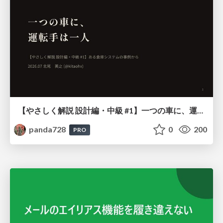
【やさしく解説 設計編・中級 #1】一つの車に、運転手は一人 ～ある倉庫システムの事例から～
panda728
0
200
PRO