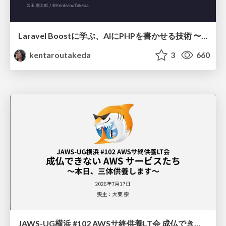
Laravel Boostに学ぶ、AIにPHPを書かせる技術 〜OSSの実装から蒸留するエージェント制御の王道〜
kentaroutakeda
3
660
JAWS-UG横浜 #102 AWSサ終供養LT会 成仏できない AWS サービスたち 〜本日、三体供養します〜