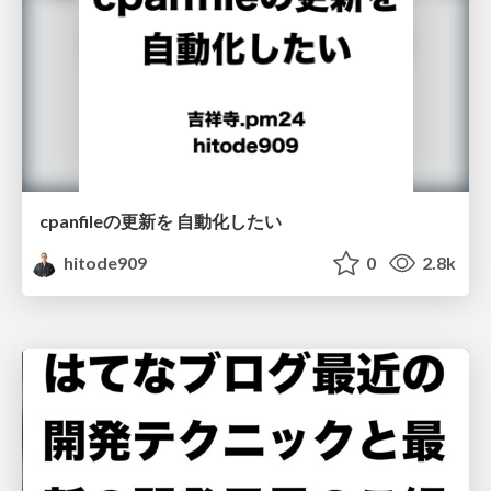
cpanfileの更新を 自動化したい
hitode909
0
2.8k