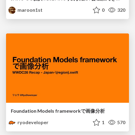
maroon1st
0
320
Foundation Models frameworkで画像分析
ryodeveloper
1
570