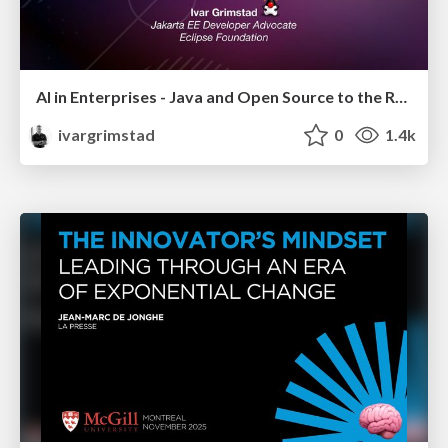
AI in Enterprises - Java and Open Source to the Rescue
ivargrimstad
0
1.4k