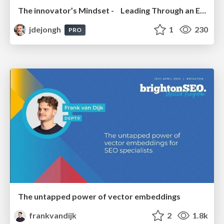
The innovator’s Mindset - Leading Through an Era of Exponential Change - McGill University 2025
jdejongh
1
230
PRO
The untapped power of vector embeddings
frankvandijk
2
1.8k