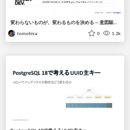
変わらないものが、変わるものを決める — 意図駆動開発 × イベントソーシング × イミュータブル | What Doesn't Change Decides What Can — IDD × Event Sourcing × Immutability
tomohisa
0
1.2k