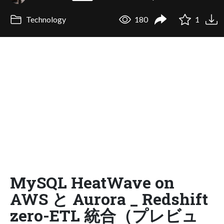
Technology
180
1
MySQL HeatWave on
AWS と Aurora _ Redshift
zero-ETL 統合（プレビュ