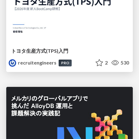
トヨタ⽣産⽅式(TPS)⼊⾨
recruitengineers
2
530
PRO