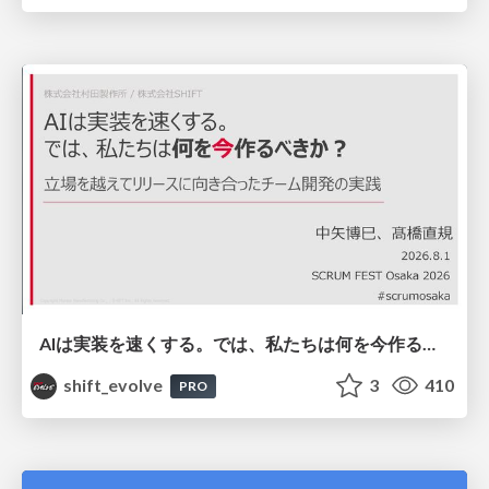
AIは実装を速くする。では、私たちは何を今作るべきか？－立場を越えてリリースに向き合ったチーム開発の実践 / 20260801 Hiromi Nakaya and Naoki Takahashi
shift_evolve
3
410
PRO