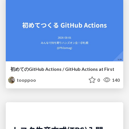
初めてのGitHub Actions / GitHub Actions at First
tooppoo
0
140