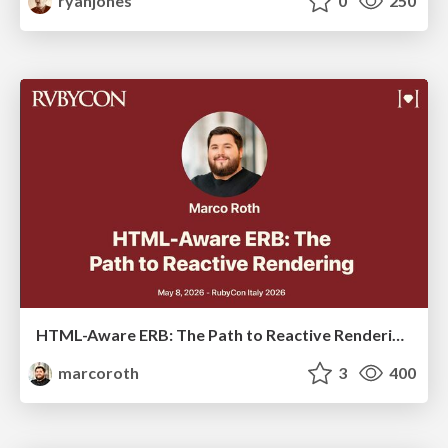
ryanjones
0
250
HTML-Aware ERB: The Path to Reactive Rendering @ RubyCon 2026, Rimini, Italy
marcoroth
3
400