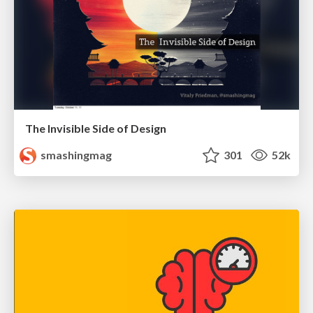
The Invisible Side of Design
smashingmag
301
52k