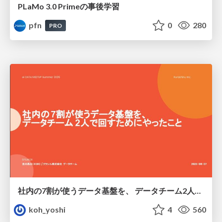
PLaMo 3.0 Primeの事後学習
pfn
0
280
PRO
社内の7割が使うデータ基盤を、 データチーム2人で回すためにやったこと
koh_yoshi
4
560