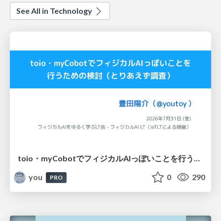
See All in Technology
toio・myCobotでフィジカルAIっぽいことを行うための検討（とりあえず調査） / フィジカルAI LT（IoTLTによる開催）
you
0
290
PRO