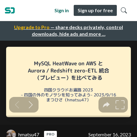
Sign in
Sign up for free
Upgrade to Pro
— share decks privately, control
downloads, hide ads and more …
hmatsu47
September 16, 2023
PRO