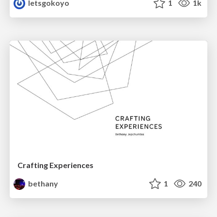
letsgokoyo
1
1k
Crafting Experiences
bethany
1
240