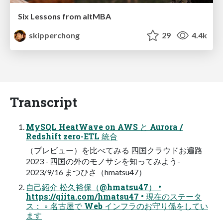
Six Lessons from altMBA
skipperchong
29
4.4k
Transcript
MySQL HeatWave on AWS と Aurora /
Redshift zero-ETL 統合
（プレビュー）を比べてみる 四国クラウドお遍路
2023 - 四国の外のモノサシを知ってみよう-
2023/9/16 まつひさ（hmatsu47）
自己紹介 松久裕保（@hmatsu47） •
https://qiita.com/hmatsu47 • 現在のステータ
ス： ◦ 名古屋で Web インフラのお守り係をしてい
ます