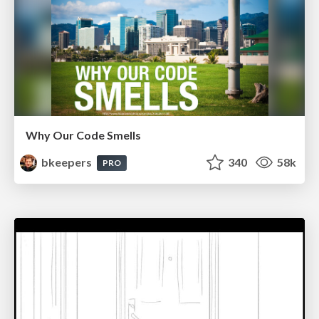
Why Our Code Smells
bkeepers
340
58k
PRO