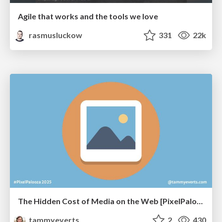
Agile that works and the tools we love
rasmusluckow
331
22k
The Hidden Cost of Media on the Web [PixelPalooza 2025]
tammyeverts
2
430