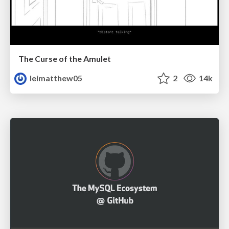
The Curse of the Amulet
leimatthew05
2
14k