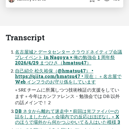
Transcript
名古屋城とデータセンター クラウドネイティブ会議
プレイベント in Nagoya × 俺の勉強会 1 周年祭
2026/4/29 まつひさ（hmatsu47）
自己紹介 松久裕保（@hmatsu47） •
https://qiita.com/hmatsu47 • 現在： ◦ 名古屋で
Web インフラのお守り係をしています
◦ SRE チームに所属しつつ技術検証の支援をしてい
ます ◦ 今年はカンファレンス・勉強会では DB 以外
の話メインで！ 2
DB ネタから離れて迷走中 • 前回は光ファイバーの
話をしましたが… ◦ 会場内での反応はほぼなし ◦ X
のほうで場外から何かつぶやいてる人はいた模様 3