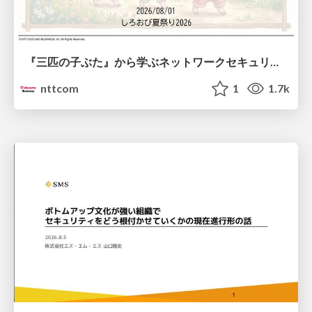
『三匹の子ぶた』から学ぶネットワークセキュリティの昔と今 / Network Security: Then and Now Through the Lens of The Three Little Pigs
nttcom
1
1.7k