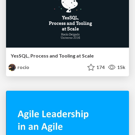
YesSQL, Process and Tooling at Scale
rocio
174
15k