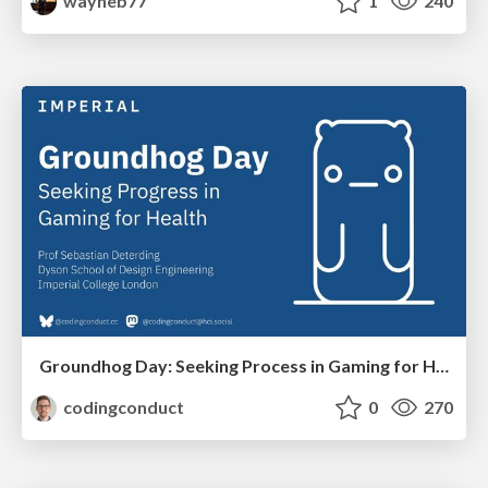
wayneb77
1
240
Groundhog Day: Seeking Process in Gaming for Health
codingconduct
0
270