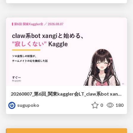
20260807_第6回_関東kaggler会LT_claw系bot xangiと始める、"寂しくない" kaggle
sugupoko
0
180