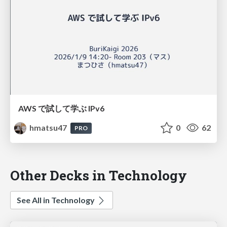
AWS で試して学ぶ IPv6
hmatsu47
0
62
PRO
Other Decks in Technology
See All in Technology