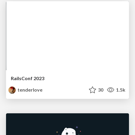
RailsConf 2023
tenderlove
30
1.5k