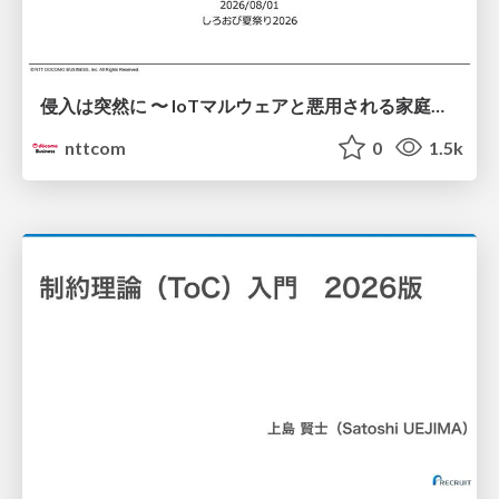
侵入は突然に 〜 IoTマルウェアと悪用される家庭の機器 ～ / When Intrusion Strikes: IoT Malware and the Abuse of Home Devices
nttcom
0
1.5k