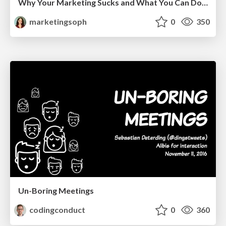
Why Your Marketing Sucks and What You Can Do About It - Sophie Logan
marketingsoph
0
350
Un-Boring Meetings
codingconduct
0
360