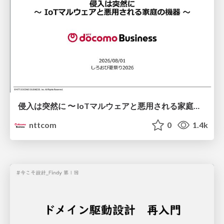
侵入は突然に 〜 IoTマルウェアと悪用される家庭の機器 ～ / When Intrusion Strikes: IoT Malware and the Abuse of Home Devices
nttcom
0
1.4k