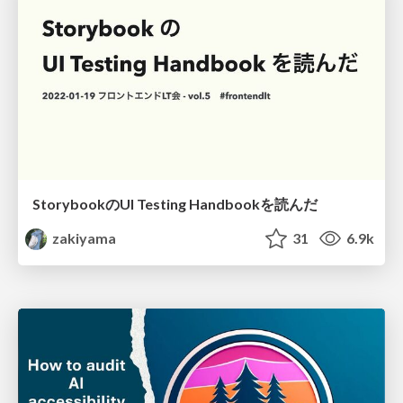
StorybookのUI Testing Handbookを読んだ
zakiyama
31
6.9k