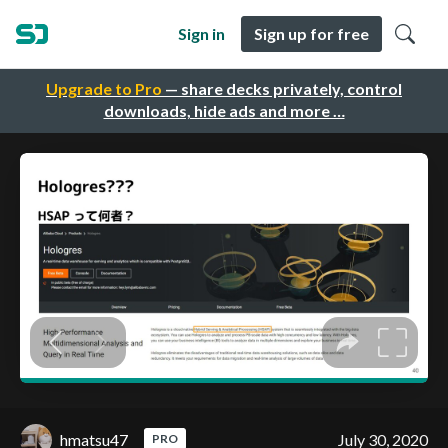
Sign in
Sign up for free
Upgrade to Pro
— share decks privately, control
downloads, hide ads and more …
hmatsu47
July 30, 2020
PRO