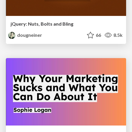
jQuery: Nuts, Bolts and Bling
dougneiner
66
8.5k