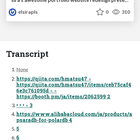
elsirapls
0
310
Transcript
None
https://qiita.com/hmatsu47 ◦
https://qiita.com/hmatsu47/items/ceb75caf4
6e3c761095d ◦ ◦
https://booth.pm/ja/items/2062599 2
• • • ◦ 3
https://www.alibabacloud.com/ja/products/a
psaradb-for-polardb 4
5
6