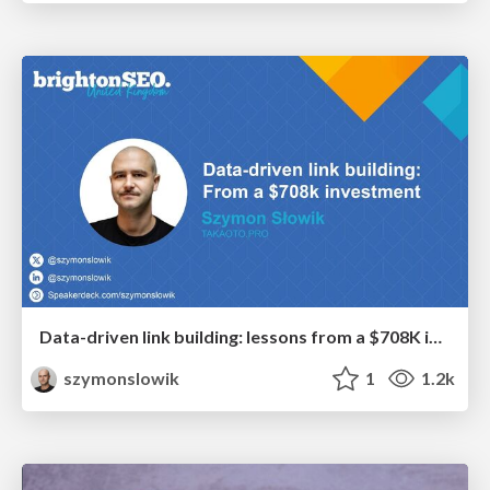
Data-driven link building: lessons from a $708K investment (BrightonSEO talk)
szymonslowik
1
1.2k