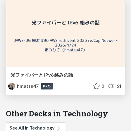
光ファイバーと IPv6 絡みの話
hmatsu47
0
61
PRO
Other Decks in Technology
See All in Technology