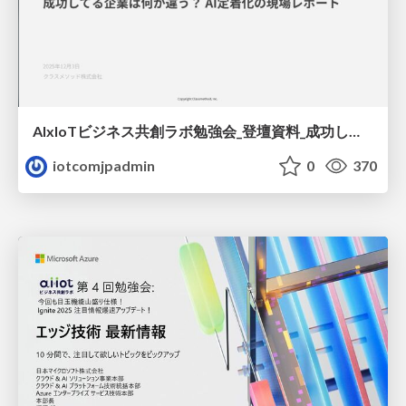
AIxIoTビジネス共創ラボ勉強会_登壇資料_成功してる企業は何が違う_AI定着化の現場レポート_20251203.pdf
iotcomjpadmin
0
370