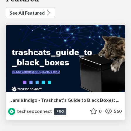
See All Featured
Jamie Indigo - Trashchat’s Guide to Black Boxes: Technical SEO Tactics for LLMs
techseoconnect
0
560
PRO