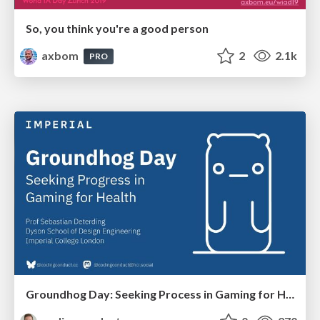
So, you think you're a good person
axbom
2
2.1k
PRO
Groundhog Day: Seeking Process in Gaming for Health