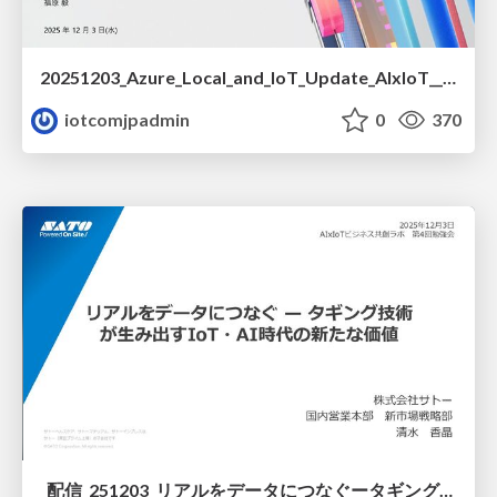
20251203_Azure_Local_and_IoT_Update_AIxIoT__1_.pdf
iotcomjpadmin
0
370
_配信_251203_リアルをデータにつなぐータギング技術が生み出すIoT_AI時代の新たな価値_AIxIoTビジネス共創ラボ_.pdf