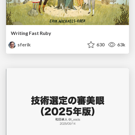
Writing Fast Ruby
sferik
630
63k