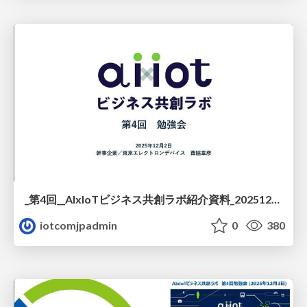
_第4回__AIxIoTビジネス共創ラボ紹介資料_20251203.pdf
iotcomjpadmin
0
380