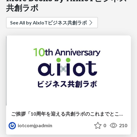
共創ラボ
See All by AIxIoTビジネス共創ラボ
ご挨拶「10周年を迎える共創ラボのこれまでとこれから」
iotcomjpadmin
0
210