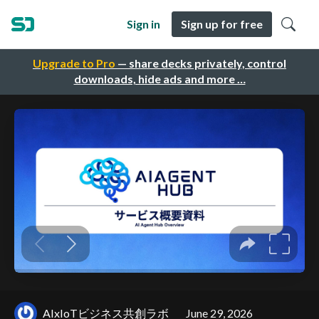
Sign in
Sign up for free
Upgrade to Pro
— share decks privately, control
downloads, hide ads and more …
AIxIoTビジネス共創ラボ
June 29, 2026