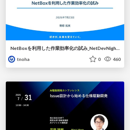
NetBoxを利用した作業効率化の試み_NetDevNight4
tnoha
0
460