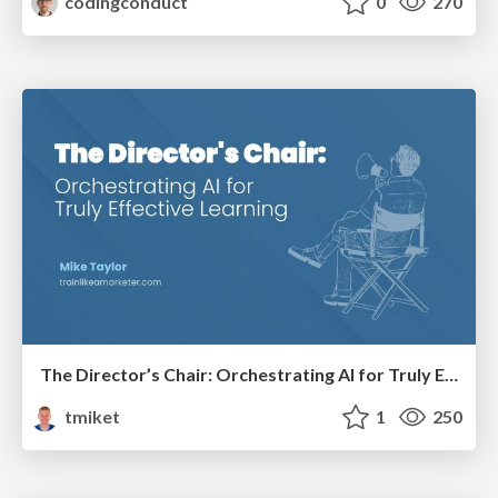
codingconduct
0
270
The Director’s Chair: Orchestrating AI for Truly Effective Learning
tmiket
1
250