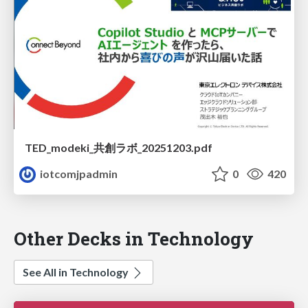
TED_modeki_共創ラボ_20251203.pdf
iotcomjpadmin
0
420
Other Decks in Technology
See All in Technology