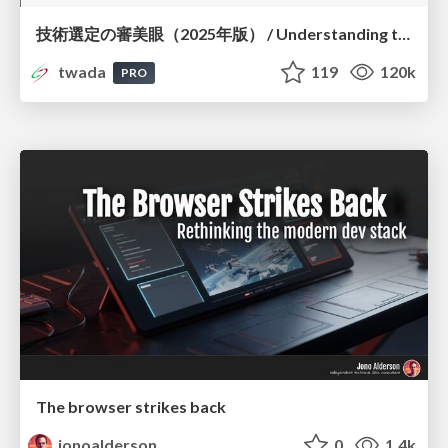
技術選定の審美眼（2025年版） / Understanding the Spiral of Technologies 2025 edition
twada
119
120k
PRO
The browser strikes back
jonoalderson
0
1.4k