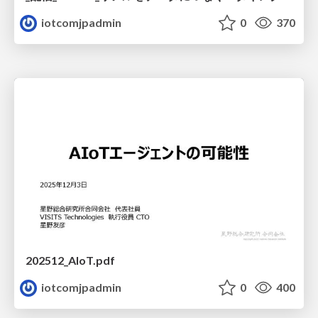
iotcomjpadmin
0
370
202512_AIoT.pdf
iotcomjpadmin
0
400