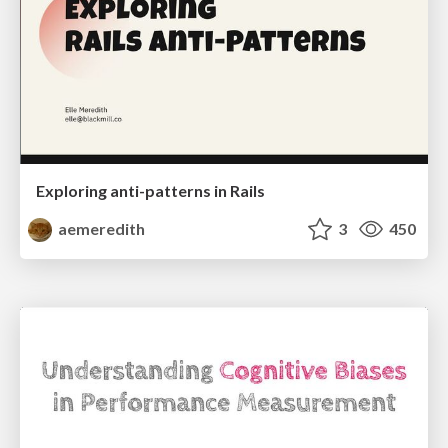
Exploring anti-patterns in Rails
aemeredith
3
450