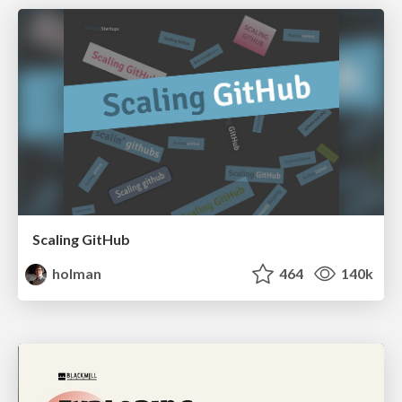
Scaling GitHub
holman
464
140k