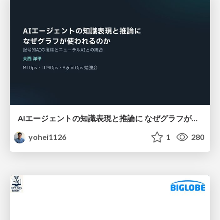
AIエージェントの知識表現と推論に なぜグラフが使われるのか - 記号的AIの復権とニューラルAIとの統合
yohei1126
1
280