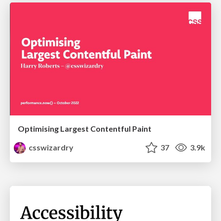
Optimising Largest Contentful Paint
csswizardry
37
3.9k