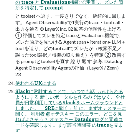
の trace と Evaluations機能 で評価し、ズレた箇
所を特定して prompt
と toolset へ返す。一度きりでなく、継続的に回しま
す。 Agent Observabilityで1実行のtrace・tool call・
出力を辿る © LayerX Inc. 02 回答の信頼性を上げる
① 評価してズレを特定 traceとEvaluations機能で、
ズレた箇所を見つける Agent span ▸ iteration ▸ LLM＋
tool を辿り、どのtool callでズ レたか（検索不足／
誤ったtool選択／根拠の取り違え）を特定 ② 改善す
る promptとtoolsetを直す 繰 り 返 す 参考: Datadog
Agent Observability Agentの評価（LayerX / Zenn）
23
使われるUXにする
Slackに常駐することで、いつでも話しかけられる
ようにする 新しいポータルを作るのではなく、全社
員が日常利用しているSlackをホームグラウンドと
しました。 「SREに聞く」前 に、まずオテスキーに
聞く。 利用者 @オテスキー このエラー、どこを見
ればよさそう？ オテスキー Datadogログと関連コ
ードを確認します。まず該当時間帯 のtraceを見ま
す。