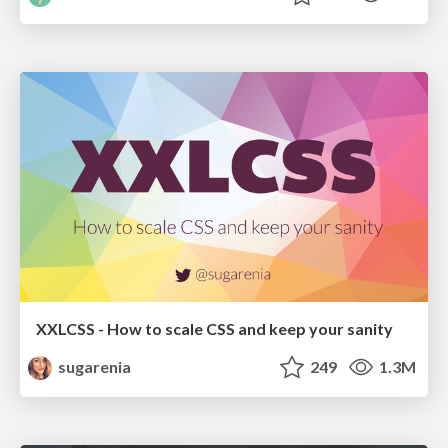
XXLCSS - How to scale CSS and keep your sanity
sugarenia
249
1.3M