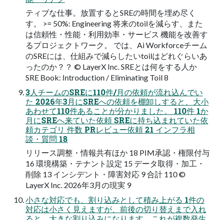
ティブな仕事。放置するとSREの時間を埋め尽く
す。 >= 50%: Engineering 将来のtoilを減らす、また
は信頼性・性能・利用効率・サービス 機能を改善す
るプロジェクトワーク。 では、Ai Workforceチーム
のSREには、仕組みで減らしたいtoilはどれぐらいあ
ったのか？？ © LayerX Inc. SREとは何をする人か
SRE Book: Introduction / Eliminating Toil 8
3人チームのSREに110件/月の依頼が流れ込んでい
た 2026年3月にSREへの依頼を棚卸しすると、大小
あわせて110件あることが分かりました。 110件 1か
月にSREへ来ていた依頼 SREに持ち込まれていた依
頼カテゴリ 件数 PRレビュー依頼 21 インフラ相
談・質問 18
リリース調整・情報共有ほか 18 PIM承認・権限付与
16 環境構築・テナント設定 15 データ取得・加工・
削除 13 インシデント・障害対応 9 合計 110 ©
LayerX Inc. 2026年3月の現実 9
小さな対応でも、割り込みとして積み上がる 1件の
対応は小さく見えますが、前後の切り替えまで入れ
ると、大きな割り込みになります。これが複数発生