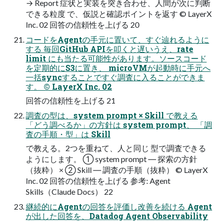
→ Report 症状と実装を突き合わせ、人間が次に判断
できる粒度 で、仮説と確認ポイントを返す © LayerX
Inc. 02 回答の信頼性を上げる 20
コードをAgentの手元に置いて、すぐ辿れるように
する 毎回GitHub APIを叩くと遅いうえ、rate
limit にも当たる可能性があります。ソースコード
を定期的にS3に置き、 microVMが起動時に手元へ
一括syncすることですぐ調査に入ることができま
す。 © LayerX Inc. 02
回答の信頼性を上げる 21
調査の型は、system prompt × Skill で教える
「どう調べるか」の方針は system prompt、 「調
査の手順・型」は Skill
で教える。2つを重ねて、人と同じ 型で調査できる
ようにします。 ① system prompt ― 探索の方針
（抜粋） × ② Skill ― 調査の手順（抜粋） © LayerX
Inc. 02 回答の信頼性を上げる 参考: Agent
Skills（Claude Docs） 22
継続的にAgentの回答を評価し改善を続ける Agent
が出した回答を、Datadog Agent Observability