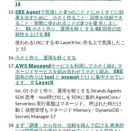
14
SRE Agentで意識した3つのこと とにかくすぐに効
果を出すために、小さく作ること・回答を信頼でき
ること・実際に使われることの3つを優 先しまし
た。 01 小さく作り、運用を軽く する 02 回答の信
頼性を上げる 03
使われるUXにする © LayerX Inc. 作る上で意識したこ
と 15
小さく作り、運用を軽くする
AWS Managedサービスを利用して小さく組む マ
ネージドサービスを組み合わせて小さく組み、SRE
固有の作りは tool と prompt だけ に集中させてい
ます。 © LayerX
Inc. 01 小さく作り、運用を軽くする Strands Agents
SDK 思考・tool呼び出しを SDKに集約 AgentCore /
Serverless 実行基盤はマネージド。 呼ばれた時だけ
動く 状態管理もマネージド Memory・DynamoDB・
Secrets Manager 17
まず「調査」から任せ、信頼を積んで広げる 将来的
には問題修正の実行まで任せていくことを前提とし