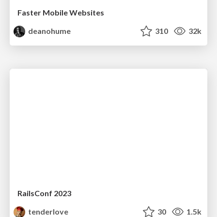
Faster Mobile Websites
deanohume
310
32k
RailsConf 2023
tenderlove
30
1.5k