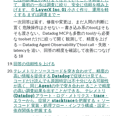
て、最初の一歩は調査に絞り、安全に信頼を積み上
げます。 © LayerX Inc. 01 小さく作り、運用を軽
くする まずは調査まで —
一次回答は返す。修復や変更は、まだ人間の判断に
置く 危険操作はさせない — 書き込み系のtoolはそも
そも渡さない。Datadog MCPも多数の toolから必要
な toolset だけに絞って開く 観測して、精度を上げ
る — Datadog Agent Observabilityでtool call・失敗・
latencyを 追い、回答の精度を確認して改善につなげ
る 18
回答の信頼性を上げる
テレメトリとソースコードを突き合わせて、精度の
高い情報を提供する Datadogで症状だけ見ても、
コードだけ読んでも原因特定は不十分になる可能性
が高く、同じAgentの中で突き合わせ ることで精度
の高い調査結果を出すことができる。 テレメトリ
(Datadog) アラート・ログ・メトリクス・trace・
エラーから、症状と stacktraceを把握する ＋ ソー
スコード 実装・処理フロー・インフラ構成・設定・
依存関係を把握 する