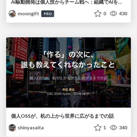
AI駆動開発は個人技からチーム戦へ：組織でAIを使いこなすための実践設計
moongift
0
430
PRO
個人OSSが、机の上から世界に広がるまでの話
shinyasaita
1
340