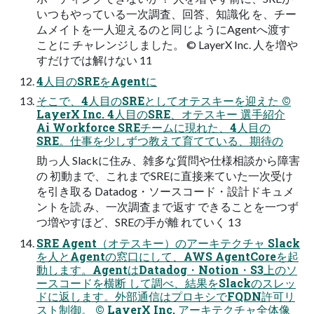
いつもやっている一次調査、回答、知識化 を、チー
ムメイトを一人迎えるのと同じようにAgentへ渡す
ことに チャレンジしました。 © LayerX Inc. 人を増や
すだけでは解けない 11
4人目のSREをAgentに
そこで、4人目のSREとしてオテスキーを迎えた ©
LayerX Inc. 4人目のSRE、オテスキー 選手紹介
Ai Workforce SREチームに現れた、4人目の
SRE。仕事を少しずつ教えて育てている、期待の
助っ人 Slackに住み、雑多な質問や仕様相談から障害
の 初動まで、これまでSREに直接来ていた一次受け
を引き取る Datadog・ソースコード・設計ドキュメ
ントを読 み、一次調査まで返す できることを一つず
つ増やすほど、SREの手が離 れていく 13
SRE Agent（オテスキー）のアーキテクチャ Slack
を人とAgentの窓口にして、AWS AgentCoreを起
動します。AgentはDatadog・Notion・S3上のソ
ースコードを横断 して調べ、結果をSlackのスレッ
ドに返します。外部通信はプロキシでFQDN許可リ
スト制御。 © LayerX Inc. アーキテクチャ全体像