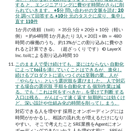
する と、エンジニアリングに費やす時間がさらに削
られていきます。 +5分 問い合わせの文脈を読む 20
分 調べて回答する +10分 元のタスクに戻り、集中し
直す 110件
1か月の依頼（toil） × 35分 5分 + 20分 + 10分（軽い
例） = 約64時間 1か月あたり 3人 × 20日 × 8h ＝ 480
時間 の稼働のうち、約13%がこの割り込みに費やさ
れると計算できる。 （超ざっくり です） © LayerX
Inc. toilによる割り込み時間 10
このまま人で受け続けても、楽にはならない 自動化
によってtoilを潰していくことはできるが、進化し
続けるプロダクトに追いつくのは至難の業。人が
「やらな い」という選択肢を選びました。 人で対応
する場合の選択肢 手順を自動化する 個別作業は減
る。でも「これは何をすべきか」を受けて判断 する
入口は残る。 がんばって速く返す 短期的には効くけ
ど、深い設計や仕組み化の時間を削ってし まう。
対応できる人を増やす 採用とオンボーディングには
時間がかかるし、相談の流れ先 が増えるだけになり
やすい。 そこで考えたこと SRE業務をAgentにオン
ボーディングできないか？ 人を増やす前に、SREが