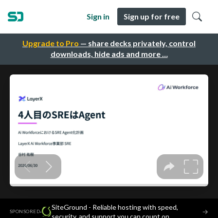
Sign in
Sign up for free
Upgrade to Pro
— share decks privately, control
downloads, hide ads and more …
SiteGround - Reliable hosting with speed,
·
→
SPONSORED
security, and support you can count on.