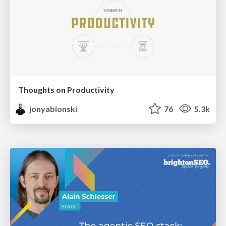
Thoughts on Productivity
jonyablonski
76
5.3k