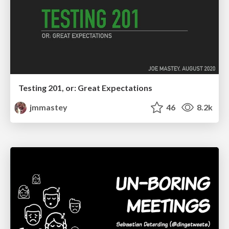
Testing 201, or: Great Expectations
jmmastey
46
8.2k