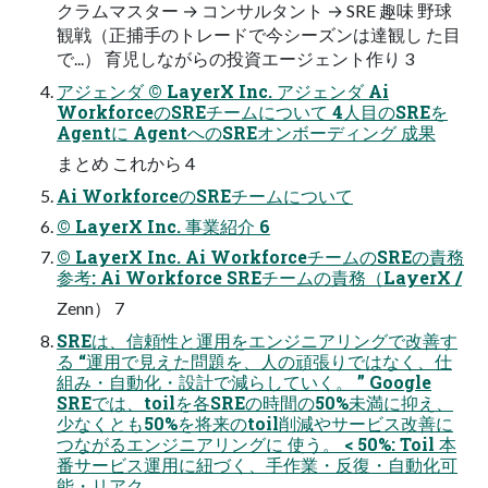
クラムマスター → コンサルタント → SRE 趣味 野球
観戦（正捕手のトレードで今シーズンは達観し た目
で...） 育児しながらの投資エージェント作り 3
アジェンダ © LayerX Inc. アジェンダ Ai
WorkforceのSREチームについて 4人目のSREを
Agentに AgentへのSREオンボーディング 成果
まとめ これから 4
Ai WorkforceのSREチームについて
© LayerX Inc. 事業紹介 6
© LayerX Inc. Ai WorkforceチームのSREの責務
参考: Ai Workforce SREチームの責務（LayerX /
Zenn） 7
SREは、信頼性と運用をエンジニアリングで改善す
る “運用で見えた問題を、人の頑張りではなく、仕
組み・自動化・設計で減らしていく。 ” Google
SREでは、toilを各SREの時間の50%未満に抑え、
少なくとも50%を将来のtoil削減やサービス改善に
つながるエンジニアリングに 使う。 < 50%: Toil 本
番サービス運用に紐づく、手作業・反復・自動化可
能・リアク