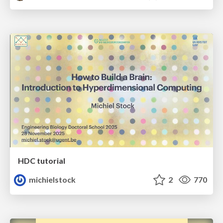
HDC tutorial
michielstock
2
770