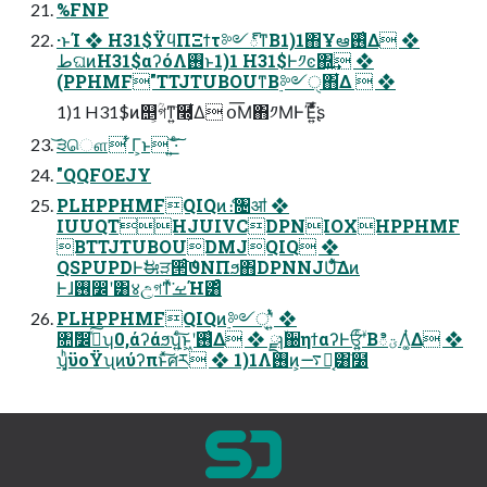
%FNP
·ͱΊ ❖ H31$ΫϥΠΞϯτ༻్ͳΒ1)1΋Ұఆ࢖͑Δ ❖
طଘͷH31$αʔόΛ࢖͏ͱ1)1 H31$Ͱ༡ͼ΍͍͢ ❖
(PPHMF"TTJTUBOUͳΒ࣮༻ੑ΋͋Δ  ❖
1)1 H31$ͷ஥͕ؒগͳ͍ٙ࿭͕͋Δ ‎օ͞Μ΋༡ΜͰΈ͍ͯͩ͘͞ʂ
͝੩ௌ ͋Γ͕ͱ͏ ͍͟͝·ͨ͠
"QQFOEJY
PLHPPHMFQIQͷެ։৔ॴ ❖
IUUQTHJUIVCDPNIOXHPPHMF
BTTJTUBOUDMJQIQ ❖
QSPUPDͰࣗಈੜ੒ͨ͠ϑΝΠϧ΋DPNNJUͯ͋͠Δͷ
Ͱɺ࢖͏෼ʹ͸४උ͕গͳͯ͘ࡁΉ͸ͣ
PLHPPHMFQIQͷ࣮༻ੑʹ͍ͭͯ ❖
৚݅෼ذͯ͠ʮ0,άʔάϧʯ͍ͨ͠ͱ͖ʹ࢖͑Δ ❖ ྫɿۙ઀ηϯαʔͰਓ͕ۙ͘ʹ͍ͨΒిؾΛ͚ͭΔ ❖
ʮ͓͏ͪϋοΫʯͷύʔπͱͯ͠ศར ❖ 1)1Λ࢖͏ͷ͕࠷ద͔͸ٙ໰