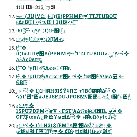
1)1Ͱ͸H31$֦ு͕୲౰
༨ஊ (JU)VC্Ͱ1)1͔Β(PPHMF"TTJTUBOU
৮ͬͯΔͷ͸ࢲ͚ͩͰ͢ ࡢ೔·Ͱ1)1͸݅Ͱͨ͠
-5Ԡื࣌ ʮཧ۶্1)1Ͱ΋ಈ͖ͦ͏ʯ
ൃදिؒલ ʮ͏͓ʔಈ͔Μʜʯ
Ͱ͖·ͨ͠ ❖
ίϚϯυϥΠϯҾ਺Λ(PPHMF"TTJTUBOUͷೖྗʹ͢Δ ❖
ฦࣄΛςΩετग़ྗ
Ͱ͖·ͨ͠ ❖ ˢϝΠϯॲཧΛൈਮͨ͠΋ͷ
Ͱ͖·ͨ͠ ❖ ˢϝΠϯॲཧΛൈਮͨ͠΋ͷ ❖ ࣗಈੜ੒͞ΕͨΫϥεΛ૊Έ߹
ΘͤͨΒಈ͖·ͨ͠
ؾ͍ͮͨ͜ͱ  ❖ 1)1Ͱ΋H31$ΫϥΠΞϯτͳΒे෼࢖͑Δ ❖
ࠓճ࢖ͬͨ"1*͸#JEJSFDUJPOBMʢ૒ํ޲௨৴ʣͩͬͨ ͕ɺ΍Γ͍ͨ͜ͱ͸Ͱ͖ͨ
ؾ͍ͮͨ͜ͱ  ❖
1SPUPDPM#V⒎FSTʹΑΔίʔυࣗಈੜ੒͸ڧྗ ❖
OFXͯ͠ϝιουΛݺ΂͹Ұఆ࢖͑Δ ❖ ͱ͸͍͑υΩϡϝϯτແͩ͠ͱਏ͍
ؾ͍ͮͨ͜ͱ  ❖ 1)1 H31$ɺΈΜͳຊ౰ʹ࢖ͬͯΔΜͩΖ͏͔ʜʁ ❖
ݸਓ΋اۀ΋͋·Γ৘ใެ։ͯ͠ͳ͍ ❖ ެࣜυΩϡϝϯτ΋1)1ͷهड़͸গͳ͍