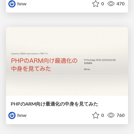
hnw
0
470
PHPのARM向け最適化の中身を見てみた
hnw
0
760