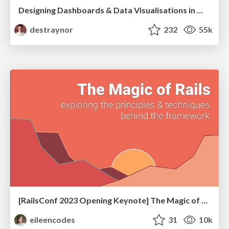
Designing Dashboards & Data Visualisations in Web Apps
destraynor
232
55k
[RailsConf 2023 Opening Keynote] The Magic of Rails
eileencodes
31
10k