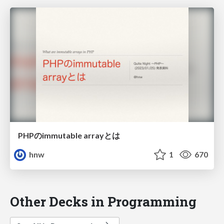
PHPのimmutable arrayとは
hnw
1
670
Other Decks in Programming