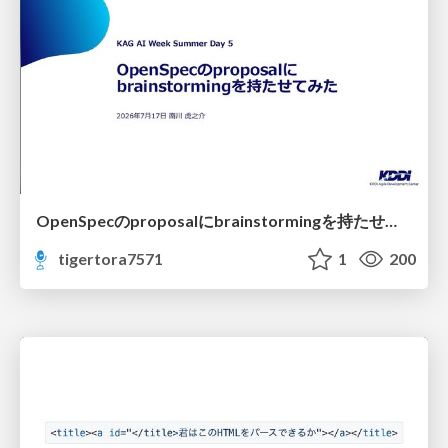
OpenSpecのproposalにbrainstormingを持たせてみた
tigertora7571
1
200