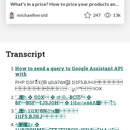
What's in a price? How to price your products and services
michaelherold
247
13k
Transcript
How to send a query to Google Assistant API
with
PHP 1)1FSͩͬͯ1)1͔Β ʮ0,άʔάϧʯ͍ͨ͠ʂ 1)1FS,BJHJ
  ൃදࢿྉ  !IOX
8FBSFIJSJOH ❖ 1)1ຊମͷόάΛ໿݅ใࠂ
1)1FS,BJHJ
ࠓ೔͓࿩͢͠Δ͜ͱ ❖
1)1͔Β(PPHMF"TTJTUBOUͷH31$"1*Λୟ͍ͯΈͨ