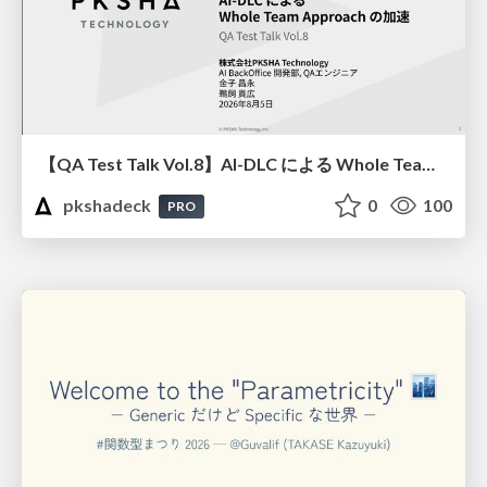
【QA Test Talk Vol.8】AI-DLC による Whole Team Approach の加速
pkshadeck
0
100
PRO