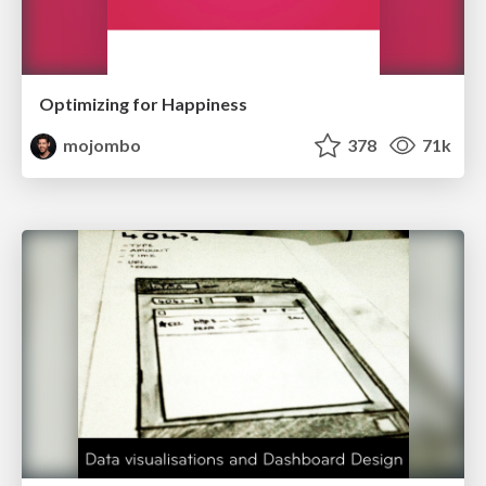
Optimizing for Happiness
mojombo
378
71k