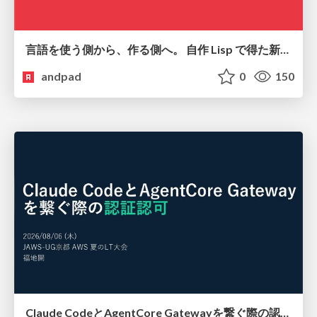
言語を使う側から、作る側へ。 自作 Lisp で得た新たな気づき。
andpad
0
150
Claude CodeとAgentCore Gatewayを繋ぐ際の認証認可 / Authentication and authorization when connecting Claude Code with AgentCore Gateway