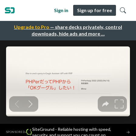
Sign in
Sign up for free
Upgrade to Pro
— share decks privately, control
downloads, hide ads and more …
SiteGround - Reliable hosting with speed,
·
→
SPONSORED
security, and support you can count on.