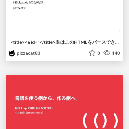
<title><a id="</title>君はこのHTMLをパースできるか"></a></title> #雑LT_study
pizzacat83
0
140