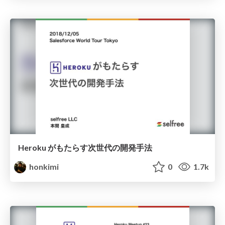
Heroku がもたらす次世代の開発手法
honkimi
0
1.7k