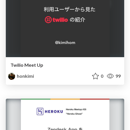
Twilio Meet Up
honkimi
0
99