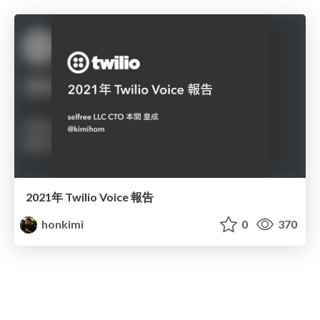
2021年 Twilio Voice 報告
honkimi
0
370