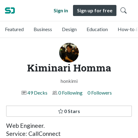
Sign in
Sign up for free
Featured
Business
Design
Education
How-to &
Kiminari Homma
honkimi
49 Decks
0 Following
0 Followers
0 Stars
Web Engineer.
Service: CallConnect