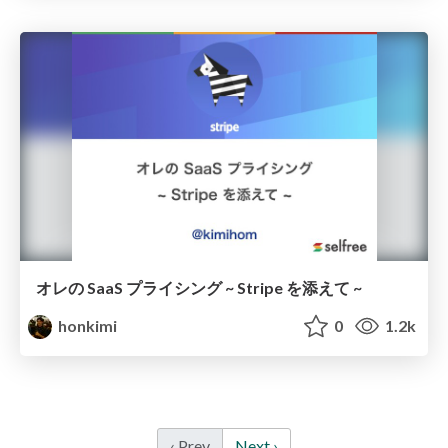
オレの SaaS プライシング ~ Stripe を添えて ~
honkimi
0
1.2k
‹ Prev
Next ›