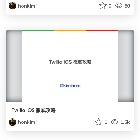
honkimi
0
80
Twilio iOS 徹底攻略
honkimi
1
1.3k