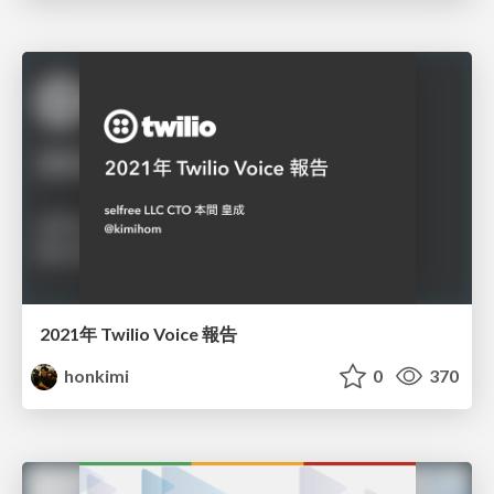
2021年 Twilio Voice 報告
honkimi
0
370