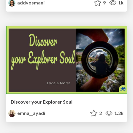
addyosmani
9
1k
Discover your Explorer Soul
emna__ayadi
2
1.2k