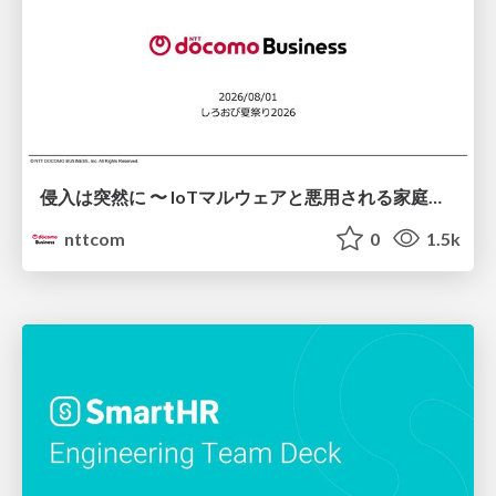
侵入は突然に 〜 IoTマルウェアと悪用される家庭の機器 ～ / When Intrusion Strikes: IoT Malware and the Abuse of Home Devices
nttcom
0
1.5k