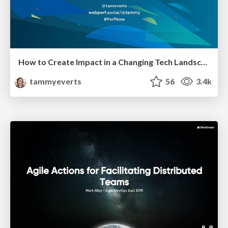
How to Create Impact in a Changing Tech Landscape [PerfNow 2023]
tammyeverts
56
3.4k