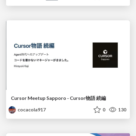
Cursor Meetup Sapporo - Cursor物語 続編
cocacola917
0
130