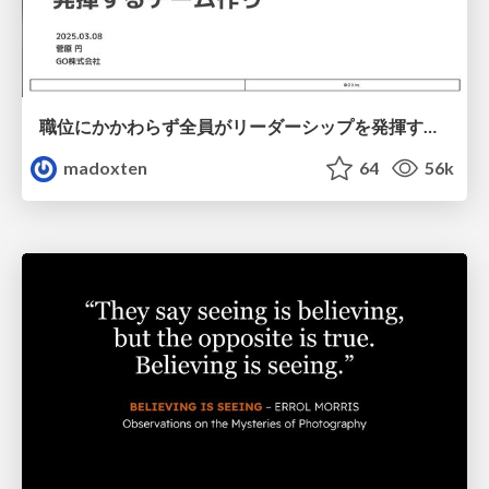
職位にかかわらず全員がリーダーシップを発揮するチーム作り / Building a team where everyone can demonstrate leadership regardless of position
madoxten
64
56k