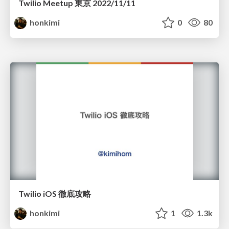
Twilio Meetup 東京 2022/11/11
honkimi
0
80
Twilio iOS 徹底攻略
honkimi
1
1.3k