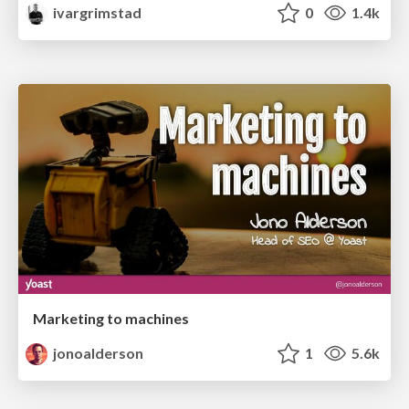
ivargrimstad
0
1.4k
Marketing to machines
jonoalderson
1
5.6k