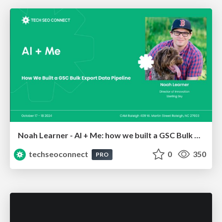
Noah Learner - AI + Me: how we built a GSC Bulk Export data pipeline
techseoconnect
0
350
PRO