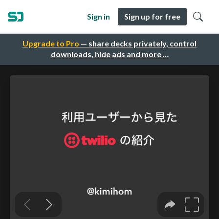
Sign in
Sign up for free
Upgrade to Pro
— share decks privately, control
downloads, hide ads and more …