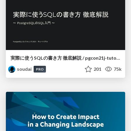
実際に使うSQLの書き方 徹底解説 / pgcon21j-tutorial
soudai
201
75k
PRO