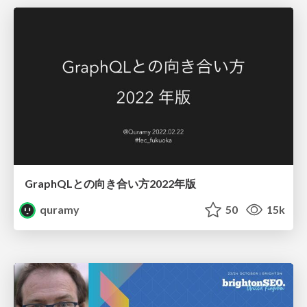
GraphQLとの向き合い方2022年版
quramy
50
15k