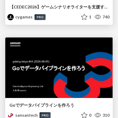
【CEDEC2026】ゲームシナリオライターを支援するAIツール開発の実践 ― 設計とプロンプトの工夫 ―
cygames
1
740
PRO
Goでデータパイプラインを作ろう
sansantech
0
310
PRO