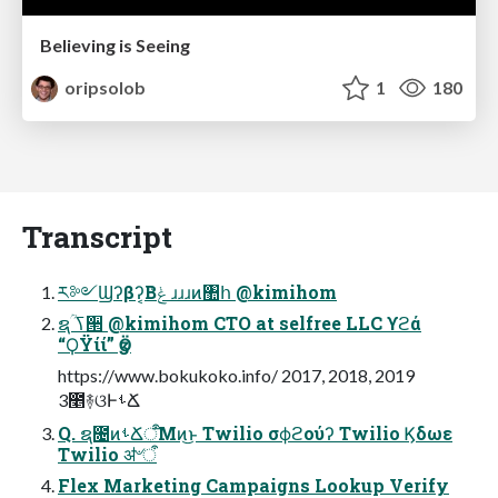
Believing is Seeing
oripsolob
1
180
Transcript
ར༻Ϣʔβʔ͔Βݟͨ ɹɹɹͷ঺հ @kimihom
ຊؒ ߖ੒ @kimihom CTO at selfree LLC ϒϩά
“ϘΫίί” ӡӦ
https://www.bokukoko.info/ 2017, 2018, 2019
3೥࿈ଓͰࢀՃ
Q. ຊ೔ͷࢀՃऀ͞Μͷ͜ͱ Twilio σϕϩούʔ Twilio Ϗδωε
Twilio ॳ৺ऀ
Flex Marketing Campaigns Lookup Verify