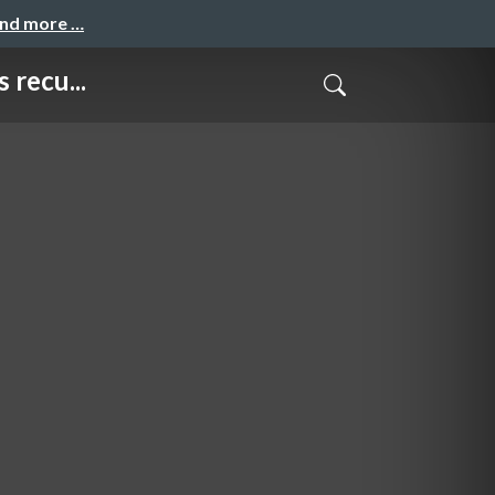
and more …
recu...