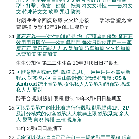
型：打擊、傷害、妨礙、抵禦 符⽂文特性 ⼀一般符⽂
文 特殊符⽂文 攻擊 咒咀 防禦
封鎖 ⽣生命回復 破壞 ⽕火焰 必殺⼀一擊 冰雪 聖光 雷
電 轉換 反擊 13年3月8⽇日星期五
魔⽯石為⼀一次性的消耗品 增加守護者的優勢 魔⽯石
效⽤用只限於⼀一次的戰⾾鬥 每次只能使⽤用⼀一顆
魔⽯石 魔⽯石能⼒力 攻擊加值 防禦加值 ⽕火焰加值
冰雪加值 雷電加值
⽣生命加值 第⼆二⽣生命 13年3月8⽇日星期五
可隨意變更或新增對戰模式規則，⽤用⼾戶不需更新
程式 對戰模式可⾃自由設計參加代價和報酬 iOS &
Android 跨平台對戰 提供私⼈人對戰功能 配對系統
私⼈人 配對
跨平台 規則 設計 賽程 機制 13年3月8⽇日星期五
可以對對戰中的⽐比賽進⾏行觀戰 觀戰提供1P、2P
及計分模式的切換 觀戰⼈人數無上限 觀戰系統 多⼈
人 觀戰 實況 轉播 三種 視⾓角
13年3月8⽇日星期五
玩家可以儲存⾃自⼰己任何⼀一場的戰⾾鬥歷程 玩家