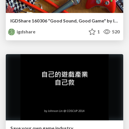
IGDShare 160306 "Good Sound, Good Game" by IMBA Interactive
igdshare
1
520
Save your own game industry