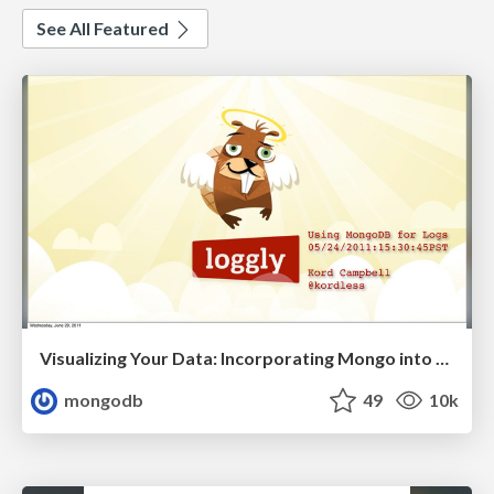
See All Featured
Visualizing Your Data: Incorporating Mongo into Loggly Infrastructure
mongodb
49
10k