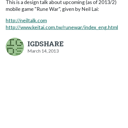
This is a design talk about upcoming (as of 2013/2)
mobile game "Rune War", given by Neil Lai:
http://neiltalk.com
http://www.keitai.com.tw/runewar/index_eng.html
IGDSHARE
March 14, 2013