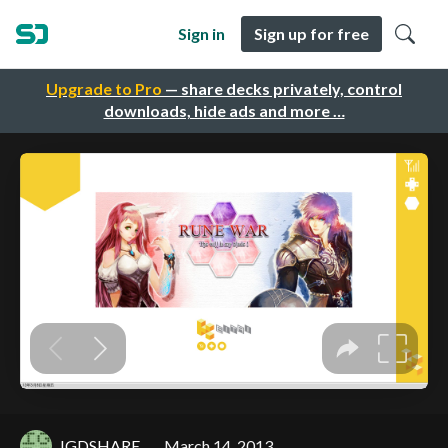
Sign in
Sign up for free
Upgrade to Pro
— share decks privately, control
downloads, hide ads and more …
IGDSHARE
March 14, 2013