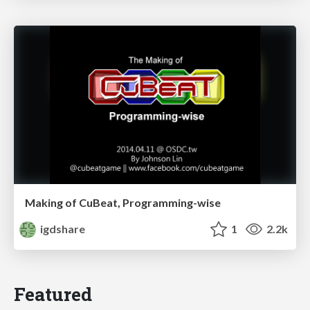
Making of CuBeat, Programming-wise
igdshare
1
2.2k
Featured