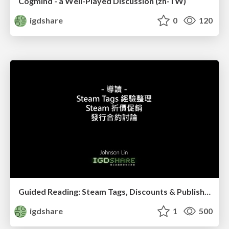
Cogmind - a Well-Played Discussion (zh-TW)
igdshare
0
120
Guided Reading: Steam Tags, Discounts & Publishing Deals
igdshare
1
500