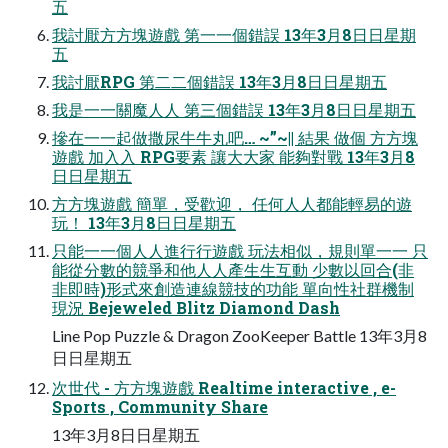
五
我討厭⽅方塊遊戲 第⼀一個錯誤 13年3月8⽇日星期
五
我討厭RPG 第⼆二個錯誤 13年3月8⽇日星期五
我是⼀一關魔⼈人 第三個錯誤 13年3月8⽇日星期五
摻在⼀一起做撒尿⽜牛丸吧… ~”~|| 結果 做個 ⽅方塊
遊戲 加⼊入 RPG要素 讓⼤大家 能夠對戰 13年3月8
⽇日星期五
⽅方塊遊戲 簡單，受歡迎， 任何⼈人都能輕易的遊
玩！ 13年3月8⽇日星期五
只能⼀一個⼈人進⾏行遊戲 玩法相似，規則單⼀一 只
能從分數的競爭和他⼈人產⽣生互動 少數以回合(⾮
非即時)形式來創造連線競技的功能 單向性社群機制
現況 Bejeweled Blitz Diamond Dash
Line Pop Puzzle & Dragon ZooKeeper Battle 13年3月8
⽇日星期五
次世代 - ⽅方塊遊戲 Realtime interactive , e-
Sports , Community Share
13年3月8⽇日星期五