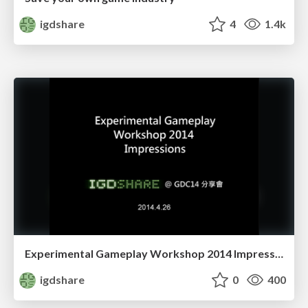
igdshare
4
1.4k
Experimental Gameplay Workshop 2014 Impressions
igdshare
0
400