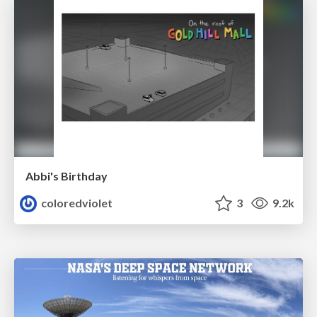
Abbi's Birthday
coloredviolet
3
9.2k