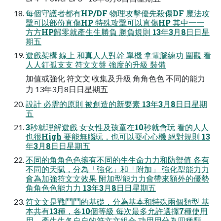
每個守護者都有HP/DF 物理攻擊優先殺傷DF 魔法攻
擊可以部份直傷HP 特殊攻擊可以直傷HP 其中⼀一
⽅方HP歸零就產⽣生勝負 勝負規則 13年3月8⽇日星
期五
遊戲架構 線上 和真⼈人對幹 單機 拿電腦練功 圍觀 看
⼈人釘孤⽀支 符⽂文盤 強度的升級 裝備
加值或強化 符⽂文 收集及升級 ⾓角⾊色 不同的能⼒
力 13年3月8⽇日星期五
設計 必需的原則 被創造的新要素 13年3月8⽇日星期
五
3秒就理解遊戲 ⼥女性及孩童在10秒就會玩 看的⼈人
也很High 要能無腦玩，也可以耍⼼心機 絕對規則 13
年3月8⽇日星期五
不同的⾓角⾊色擁有不同的⽣生命⼒力和防禦值 各有
不同的天賦，分為「強化」和「附加」 強化型能⼒力
會為加強符⽂文效果 附加型能⼒力會帶來額外的優勢
⾓角⾊色能⼒力 13年3月8⽇日星期五
符⽂文是戰⾾鬥的基礎，分為基本和特殊兩個類型 基
本共有13種，各10個等級 每次最多允許選擇7種使⽤
用，產⽣生各⾃自的符⽂文組合 功⽤用分為四種類