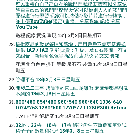
可以重播⾃自⼰己儲存的戰⾾鬥歷程 玩家可以分享炫
耀⾃自⼰己的戰⾾鬥歷程 玩家可以從別⼈人的戰⾾鬥
歷程進⾏行學習 玩家可以將儲存影⽚片進⾏行轉換，
並上傳YouTube(預定) 重播、分享系統 記錄 分享
You Tube
過程 記錄 實況 重現 13年3月8⽇日星期五
提供商品的動態管理和新增，⽤用⼾戶不需更新程式
提供 IAP / IAB 功能 販賣：升級、魔⽯石裝備、符⽂
文組合、新⾓角⾊色等商品 商店系統 符⽂文 寶箱
守護 ⾓角⾊色 提升 等級 魔⽯石 裝備 13年3月8⽇日星
期五
管理平台 13年3月8⽇日星期五
開發⼆二三事 越簡單的東⻄西越難做 ⿇麻煩都是想像
不到的 13年3月8⽇日星期五
800*480 854*480 960*540 960*640 1036*640
1024*768 1280*600 1270*720 1280*800 Retina
.. WTF 混亂解析度 13年3月8⽇日星期五
32格，22格，18格，17格 觸碰適性 不重覆萬筆測試
格⼦子的數量和死局 13年3月8⽇日星期五