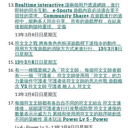
Realtime interactive 讓兩個用戶透過網路，進行
即時的同步互動。 e-Sports 遊戲內容必須適合電子
競技的需求。 Community Share+ 在遊戲進行的過
程中，能夠多人同步分享。 所有的遊戲歷程，在結束
後都能夠隨時重現。 定義
13年3月8⽇日星期五
符⽂文之戰 將⾓角⾊色扮演遊戲裡下達指令的動作，
⽤用⽅方塊遊戲的消除⽅方式來進⾏行。 13年3月8⽇
日星期五
13年3月8⽇日星期五
有⼀一種職業稱之為「符⽂文師」 每個符⽂文師者都
有⼀一個「守護者」 符⽂文師使⽤用「符⽂文」的⼒
力量操作守護者 守護者依符⽂文師的意志作戰 遊戲概
念 VS 符⽂文師 守護者 敵⼈人 符⽂文
13年3月8⽇日星期五
每個符⽂文師都有各⾃自不同的符⽂文組合 符⽂文連
接後，就能讓守護者進⾏行攻擊或防禦 符⽂文連接的
數量表⽰示威⼒力 累積和使⽤用符⽂文的順序能創造
不同的策略性 基本玩法 Power Lv 5 - Power
Lv 4 - Power Lv 3 - 13年3月8⽇日星期五