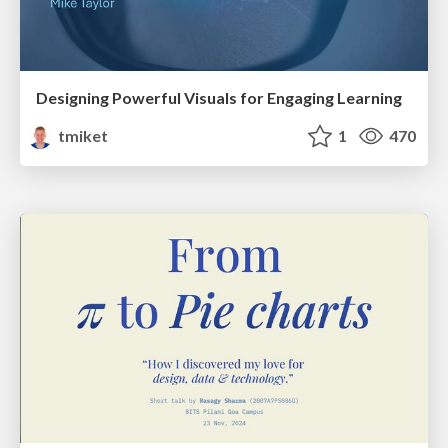
Designing Powerful Visuals for Engaging Learning
tmiket
1
470