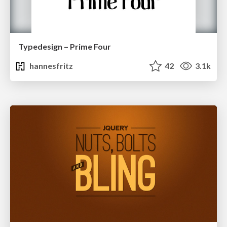
Typedesign – Prime Four
hannesfritz
42
3.1k