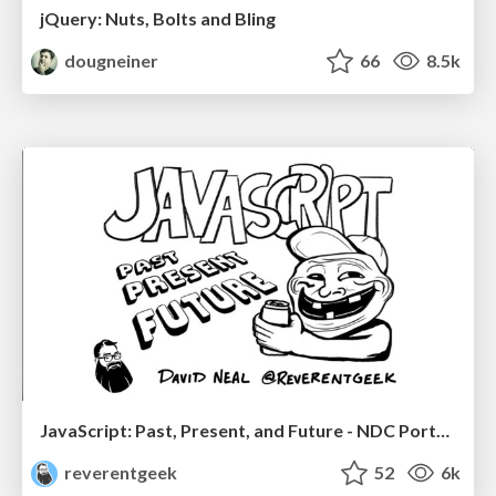
jQuery: Nuts, Bolts and Bling
dougneiner
66
8.5k
JavaScript: Past, Present, and Future - NDC Porto 2020
reverentgeek
52
6k