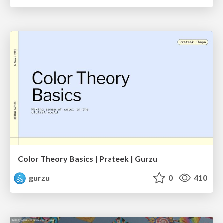
Color Theory Basics | Prateek | Gurzu
gurzu
0
410