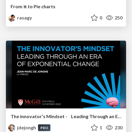
From π to Pie charts
rasagy
0
250
The innovator’s Mindset - Leading Through an Era of Exponential Change - McGill University 2025
jdejongh
1
230
PRO