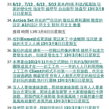
8/13，7/13，6/13，5/13 基本/特殊 利益/⾵風險 玩
家的變化性 強攻型 鐵壁型 ⾃自殺型 陰森型 13年3月8
⽇日星期五
Action Set 存在的⺫⽬目的 擬似反應和邏輯 難度的
設定 AI的設計 符⽂文 類別 符⽂文 數量
搜尋 時間 13年3月8⽇日星期五
按到Home鍵或電源鍵 電話來了 中途離開 沒訊號 連
線的天災⼈人禍 13年3月8⽇日星期五
瘋狂的成就 總有⼀一些難以想像的事情 雖然不知道怎
麼發⽣生的，但就是發⽣生了 13年3月8⽇日星期五
本專案由2012年11月份正式開始 只有約1/3的時間，
團隊成員才在⼀一起⼯工作 ⼀一半的⼈人只利⽤用晚
上⼯工作 Client的程式不但第⼀一次寫遊戲，也完全
沒碰過網路 獨裁管理 所有⼈人都意志堅定的相信這會
是好玩的遊戲 急⾏行運轉 13年3月8⽇日星期五
沒⼈人要做連線遊戲，那就做連線遊戲 沒有⼈人要參
加台北電玩展，那就去參加展覽 ⼤大家都做瘋狂卡牌
遊戲，那我們就不做那個 美術⾵風格？你最想畫什麼
⾵風格就畫吧 差異思維 13年3月8⽇日星期五
隨便問 前題是…我能回答的話 13年3月8⽇日星期五