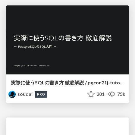
実際に使うSQLの書き方 徹底解説 / pgcon21j-tutorial
soudai
201
75k
PRO