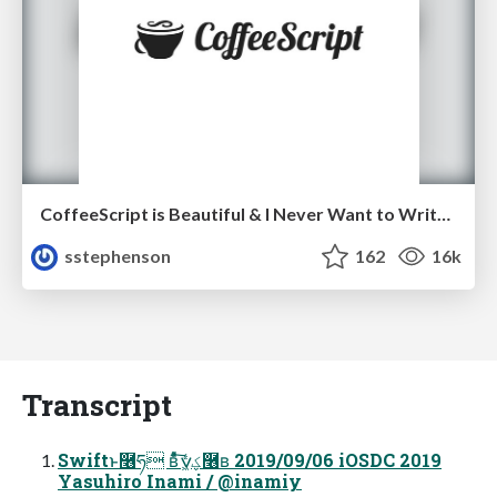
CoffeeScript is Beautiful & I Never Want to Write Plain JavaScript Again
sstephenson
162
16k
Transcript
Swiftͱ࿦ཧ ʙͦͯ͠ؼ͖ͬͯͨݍ࿦ʙ 2019/09/06 iOSDC 2019
Yasuhiro Inami / @inamiy