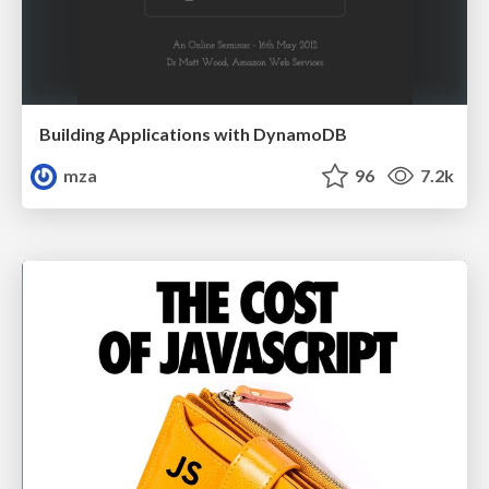
Building Applications with DynamoDB
mza
96
7.2k