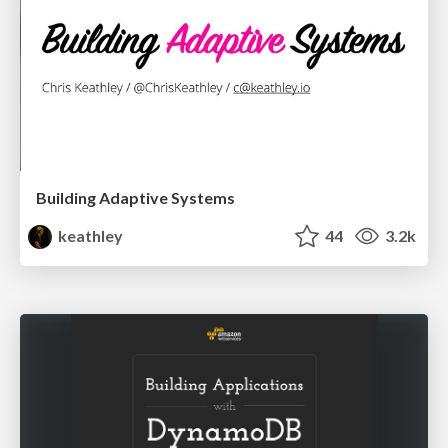
Building Adaptive Systems
keathley
44
3.2k