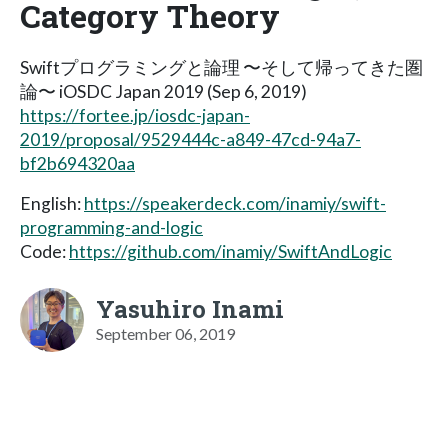
Category Theory
Swiftプログラミングと論理 〜そして帰ってきた圏
論〜 iOSDC Japan 2019 (Sep 6, 2019)
https://fortee.jp/iosdc-japan-
2019/proposal/9529444c-a849-47cd-94a7-
bf2b694320aa
English:
https://speakerdeck.com/inamiy/swift-
programming-and-logic
Code:
https://github.com/inamiy/SwiftAndLogic
Yasuhiro Inami
September 06, 2019