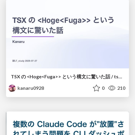
TSX の <Hoge<Fuga>> という構文に驚いた話 / tsx-type-argument-syntax
kanaru0928
0
210