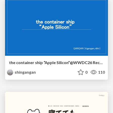
the container ship “Apple Silicon”@WWDC26 Recap -Japan-\(region).swift
shingangan
0
110