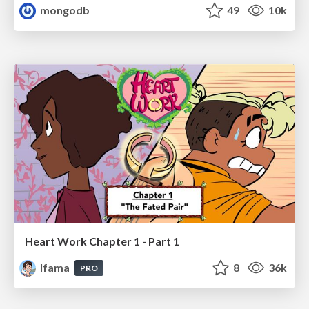
mongodb
49
10k
Heart Work Chapter 1 - Part 1
lfama
8
36k
PRO