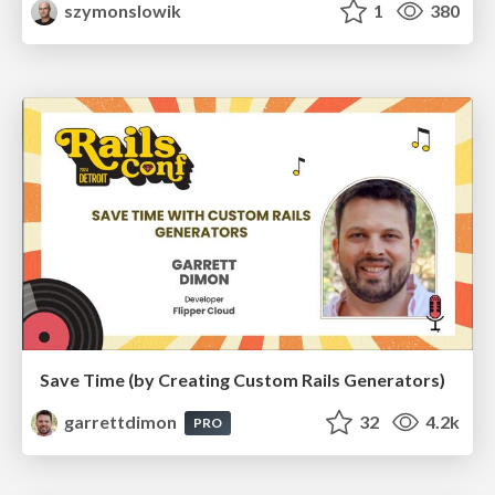
szymonslowik
1
380
Save Time (by Creating Custom Rails Generators)
garrettdimon
32
4.2k
PRO