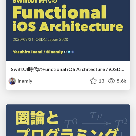
SwiftUI時代のFunctional iOS Architecture / iOSDC Japan 2020
inamiy
13
5.6k