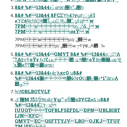
8&# %#13&44ͱࢲ ഔମ঺հ݉ࣗݾ঺հ
8&# %#13&44 8FCΞϓϦέʔγϣϯ։ൃͷͨΊ
ͷϓϩάϥϛϯάٕज़৘ใࢽɹɹ ٕज़ධ࿦ࣾൃߦɻִ݄ץ w
7PMʙɿฤू෦Ճೖ w
7PMʙɿσεΫ w
7PMʙɿ෭ฤू௕ w
7PMʙɿฤू௕ w ִ݄ץ࠷ऴ߸Λ΋ͬͯୀ৬
8&# %#13&44QMVT 8&# %#13&44ฤू෦͕ࣗ৴Λ
ܧ͍ͩ΋ͷͳͲ͸আ͍ͨ୲౰ഔମ
8&# %#13&44ͱίϛϡχςΟ ʮ8&#
%#13&44૑ץप೥ύʔςΟʢ෭୊ɿ͏·͍೑ͱ*1"ʣʯΛ
୊ࡐʹ
ࣸਅɿ!OBLBOTVLF
ߴڮ੐ٛ͞Μ גࣜձࣾୡਓग़൛ձʗҰൠࣾஂ๏ਓ೔ຊ3VCZͷձ ʮ8&#
%#13&44ٳץʹدͤͯʯ
IUUQTTQFBLFSEFDLDPNUBLBIBT
IJNXFC
QMVTECQSFTTYJVLBOOJKJTFUF
TMJEF