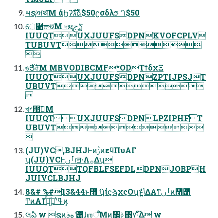
౻ຊਅथ͞Μ άϦʔגࣜձࣾ$50ʗσδλϧி$50
େ࿨ా७͞Μ দຊࢢຽ
IUUQTUXJUUFSDPNKVOFCPLV
TUBUVT

ঙ࢘Յ৫͞Μ MBVODIBCMF*ODΤϯδχΞ
IUUQTUXJUUFSDPNZPTIJPSJT
UBUVT

খࢁ఩ࢤ͞Μ
IUUQTUXJUUFSDPNLPZIPHFT
UBUVT

(JU)VC,BJHJͰͷࢲͷεϥΠυΑΓ
ʮ(JU)VCͰࡶࢽɾॻ੶Λ࡞Δʯ
IUUQTTQFBLFSEFDLDPNJOBPH
JUIVCLBJHJ
8&# %#13&44ͱ໨࣍ ʮίϛϡχςΟʯͱݴ͍͚ͬͯͨͩΔΑ͏ͳࡶࢽͷ໨࣍͸
ͲͷΑ͏ͳߟ͑ʹج͖ͮ࡞͍ͬͯͨͷ͔
લఏ w ຊͷهࣄʹ͸ɺஶऀ͞Μͷ஌ݟ΍͕࣌ؒ٧·͍ͬͯΔ w