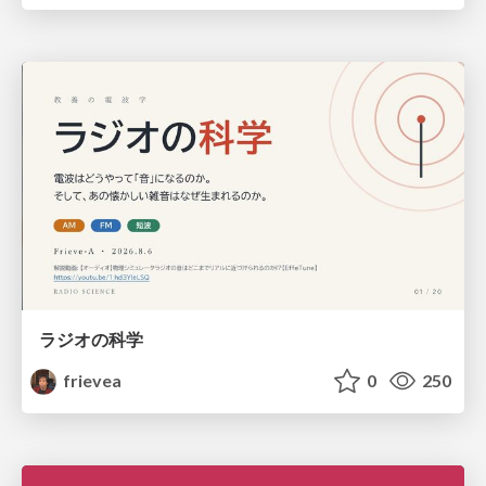
ラジオの科学
frievea
0
250