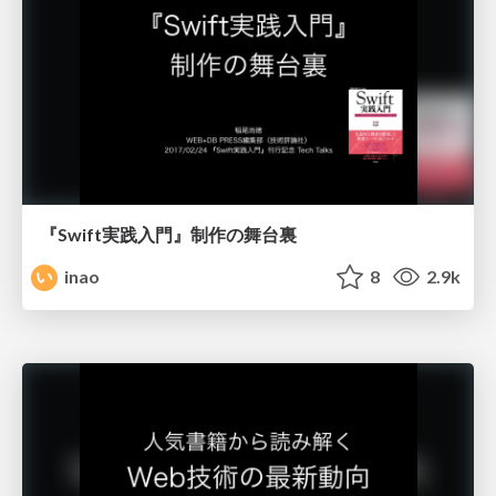
『Swift実践入門』制作の舞台裏
inao
8
2.9k