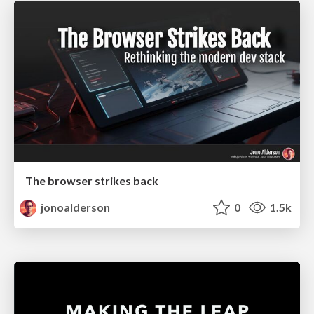
The browser strikes back
jonoalderson
0
1.5k