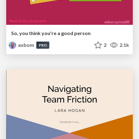
So, you think you're a good person
axbom
2
2.1k
PRO