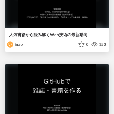
人気書籍から読み解くWeb技術の最新動向
inao
0
150