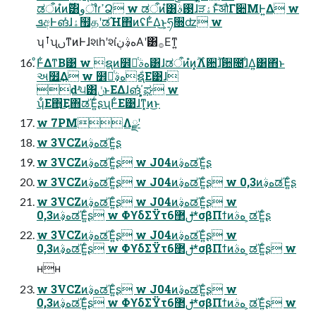
ಡऀͷํͷ࣌ؒ͸وॏɾߴՁ w ಡऀͷํ͸࢓ࣄɺੜۀͱͯ͠औΓ૊ΜͰ͍Δ w
ܦඅͰങͬͯɺۀ຿தʹಡΉ΋ͷʢͰ͋Δ͜ͱ͕ཧ૝ʣ w
ʮࡶʯࢽͳͷͰɺશһʹશهࣄ͕ڹ͘Α͏ʹ͸࡞Εͳ͍
ͦ͏Ͱ͋ΔͳΒ͹ w ຊͷ໾ཱͭهࣄ͸ɺಡऀͷํͷ͓࣌ؒΛ਺࣌ؒɺ਺೔ɺ͋Δ͍͸΋ͬͱ
અ໿͢Δ w ໾ཱͭهࣄ͕ຊ͋Ε͹ɺ
ԁʴ੫͸ݩ͕ͱΕΔɺങͬͨ΄͏͕͓ಘ w
ʮ͋Ε΋͜Ε΋ಡΈ͍ͨʂʯͰ͋Ε͹ɺͳ͓ͷ͜ͱ
w 7PMΛྫʹ
w 3VCZͷهࣄ͕ಡΈ͍ͨʂ
w 3VCZͷهࣄ͕ಡΈ͍ͨʂ w J04ͷهࣄ͕ಡΈ͍ͨʂ
w 3VCZͷهࣄ͕ಡΈ͍ͨʂ w J04ͷهࣄ͕ಡΈ͍ͨʂ w 0,3ͷهࣄ͕ಡΈ͍ͨʂ
w 3VCZͷهࣄ͕ಡΈ͍ͨʂ w J04ͷهࣄ͕ಡΈ͍ͨʂ w
0,3ͷهࣄ͕ಡΈ͍ͨʂ w ΦϒδΣΫτࢦ޲6*σβΠϯͷهࣄ ͕ಡΈ͍ͨʂ
w 3VCZͷهࣄ͕ಡΈ͍ͨʂ w J04ͷهࣄ͕ಡΈ͍ͨʂ w
0,3ͷهࣄ͕ಡΈ͍ͨʂ w ΦϒδΣΫτࢦ޲6*σβΠϯͷهࣄ ͕ಡΈ͍ͨʂ w
ʜʜ
w 3VCZͷهࣄ͕ಡΈ͍ͨʂ w J04ͷهࣄ͕ಡΈ͍ͨʂ w
0,3ͷهࣄ͕ಡΈ͍ͨʂ w ΦϒδΣΫτࢦ޲6*σβΠϯͷهࣄ ͕ಡΈ͍ͨʂ w