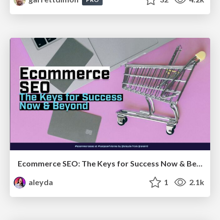
Ecommerce SEO: The Keys for Success Now & Beyond - #SERPConf2024
aleyda
1
2.1k