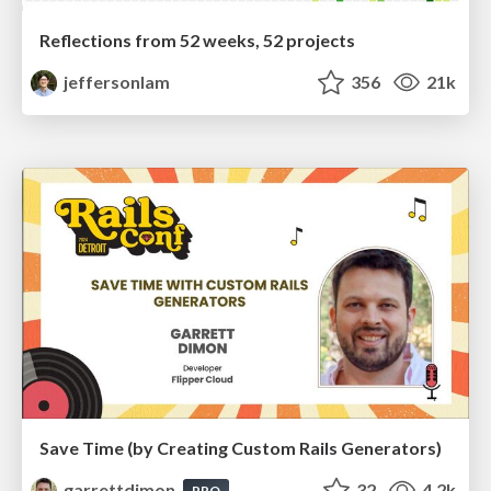
Reflections from 52 weeks, 52 projects
jeffersonlam
356
21k
Save Time (by Creating Custom Rails Generators)
garrettdimon
32
4.2k
PRO