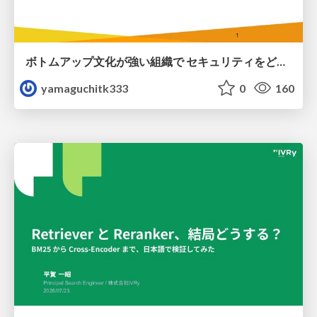
ボトムアップ文化が強い組織で セキュリティをどう根付かせていくかの現在進行形の話 / Making Security Stick in a Bottom-Up Organization
yamaguchitk333
0
160