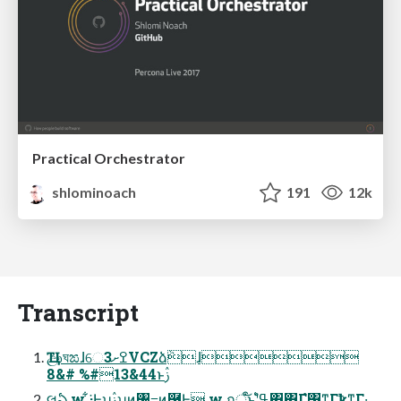
Practical Orchestrator
shlominoach
191
12k
Transcript
Ҵඌঘಙɺେߐށ3VCZձٞɺ
8&# %#13&44ͱࢲ
લఏ w ͋͘·Ͱʮࢲʯͷ৔߹ͷ͓࿩Ͱ͢ w ฤूऀ͝ͱʹߟ͑ํ΍΍Γํ͸͔ͳΓҟͳΓ·͢