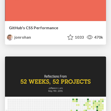
GitHub's CSS Performance
jonrohan
1033
470k