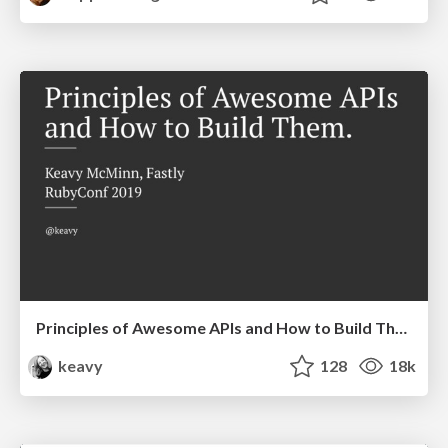
Principles of Awesome APIs and How to Build Them.
keavy
128
18k