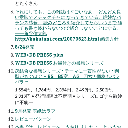
とたくさん！
それにしても、この雑誌はすごいなあ。 どんどん良
い意味でメチャクチャに なってきている。絶妙なバ
ランス感覚。 読みどころを紹介してたらいつまで 経
っても書き終わらないので紹介しな いことにする。
――角谷信太郎
http://kakutani.com/20070623.html 編集方針
8/24発売
WEB+DB PRESS plus
WEB+DB PRESS お墨付きの書籍シリーズ
疎結合な書籍シリーズ • テーマに一貫性がない • 判
型がちぐはぐ – B5、B5変、A5、四六 • 価格もバラ
バラ –
1,554円、1,764円、2,394円、2,499円、2,583円、
2,919円 • 発行間隔は不定期 • シリーズロゴすら微妙
に不統一
9月発売 表紙はラフ
レビューパターン
本書では「レビューをこうやり ましたよ」というお