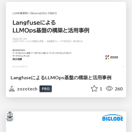
LangfuseによるLLMOps基盤の構築と活用事例
zozotech
1
260
PRO