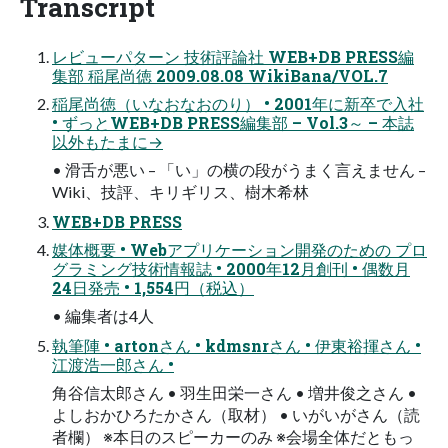
Transcript
レビューパターン 技術評論社 WEB+DB PRESS編
集部 稲尾尚徳 2009.08.08 WikiBana/VOL.7
稲尾尚徳（いなおなおのり） • 2001年に新卒で入社
• ずっとWEB+DB PRESS編集部 – Vol.3～ – 本誌
以外もたまに→
• 滑舌が悪い – 「い」の横の段がうまく言えません –
Wiki、技評、キリギリス、樹木希林
WEB+DB PRESS
媒体概要 • Webアプリケーション開発のための プロ
グラミング技術情報誌 • 2000年12月創刊 • 偶数月
24日発売 • 1,554円（税込）
• 編集者は4人
執筆陣 • artonさん • kdmsnrさん • 伊東裕揮さん •
江渡浩一郎さん •
角谷信太郎さん • 羽生田栄一さん • 増井俊之さん •
よしおかひろたかさん（取材） • いがいがさん（読
者欄） ※本日のスピーカーのみ ※会場全体だともっ