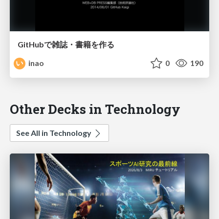
GitHubで雑誌・書籍を作る
inao
0
190
Other Decks in Technology
See All in Technology