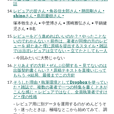
話
レビュアの皆さん • 角谷信太郎さん • 懸田剛さん •
shinoさん • 島田慶樹さん •
塚本牧生さん • 中埜博さん • 濱崎雅弘さん • 平鍋健
児さん • 8名
レビューをどう進めればいいのか？ • やったことな
いのでわかんない – 前作は、著者が同僚の方のレビ
ューを 経たあと僕に原稿を提出するスタイル • 雑誌
ではほぼレビュアは立てない – 立てたとしても一人
– 今回みたいに大勢じゃない
とりあえずの方針 • ぜんぶ公開する – 見てないのは
出版契約書くらい？ • 原稿テキストを直接いじって
もらう →結局、最後までこの方針
そうした理由 • 執筆環境としてDropboxを使ってい
た • 雑誌で、複数の著者で一つの特集を書く ときが
こんな感じ – レビュアではなく、全員執筆者ですけ
ど • 僕の性格
– レビュア用に別データを運用するのが めんどうそ
う – 迷ったときは、極端なとこから始めてみて、 調