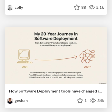
colly
88
5.1k
How Software Deployment tools have changed in the past 20 years
geshan
1
34k