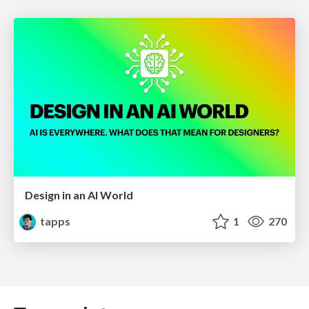
Design in an AI World
tapps
1
270