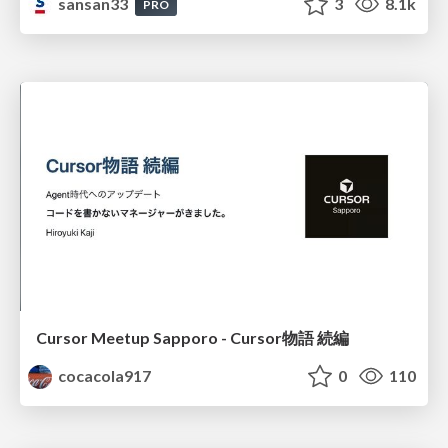
sansan33
3
8.1k
PRO
Cursor Meetup Sapporo - Cursor物語 続編
cocacola917
0
110