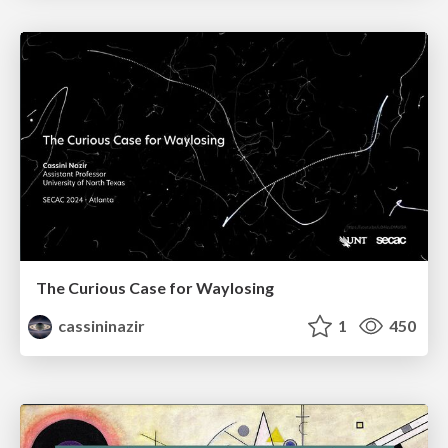
The Curious Case for Waylosing
cassininazir
1
450