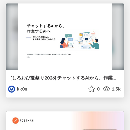
[しろおび夏祭り2026] チャットするAIから、作業するAIへ - 使われ方の変化と、その裏側で起きていること
kk0n
0
1.5k