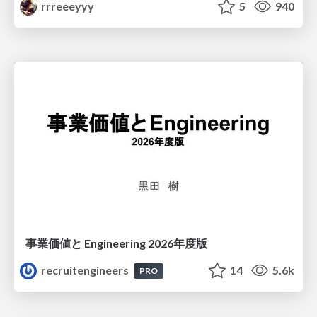
rrreeeyyy
5
940
事業価値と Engineering 2026年度版
recruitengineers
14
5.6k
PRO