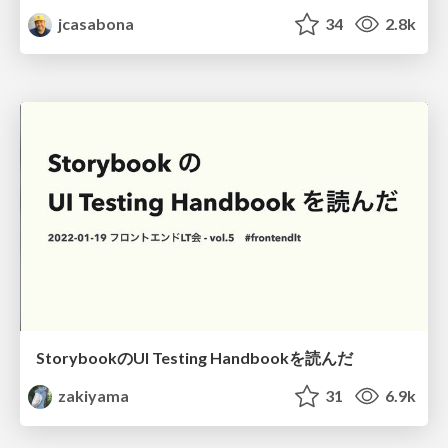
jcasabona
34
2.8k
StorybookのUI Testing Handbookを読んだ
zakiyama
31
6.9k