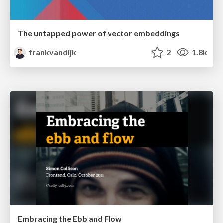
The untapped power of vector embeddings
frankvandijk
2
1.8k
Embracing the Ebb and Flow