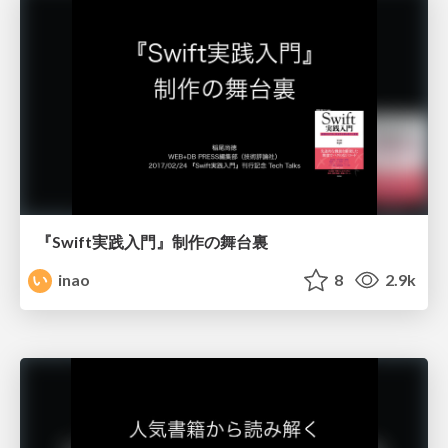
『Swift実践入門』制作の舞台裏
inao
8
2.9k