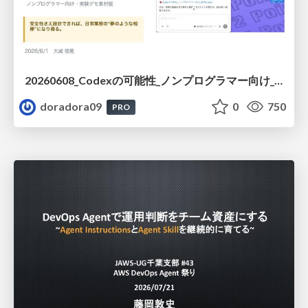
20260608_Codexの可能性_ノンプログラマー向け_大城追記
doradora09
0
750
PRO