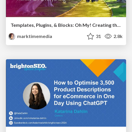
Templates, Plugins, & Blocks: Oh My! Creating the theme that thinks of everything
marktimemedia
31
2.8k