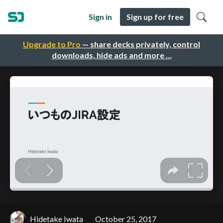
Sign in
Sign up for free
Upgrade to Pro
— share decks privately, control
downloads, hide ads and more …
Hidetake Iwata
October 25, 2017