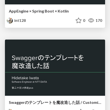
AppEngine × Spring Boot × Kotlin
int128
0
170
Swaggerのテンプレートを魔改造した話 / Customize Swagger Templates