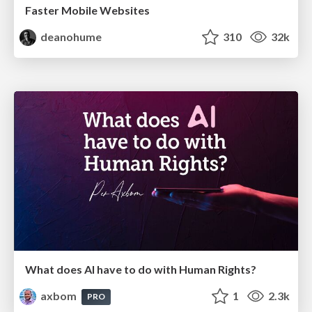
Faster Mobile Websites
deanohume
310
32k
What does AI have to do with Human Rights?
axbom
1
2.3k
PRO