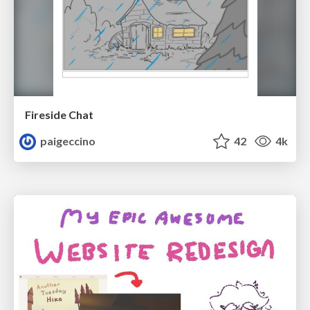
Fireside Chat
paigeccino
42
4k