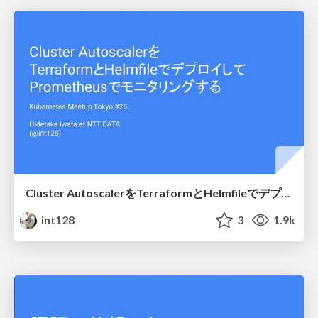
Cluster AutoscalerをTerraformとHelmfileでデプロイしてPrometheusでモニタリングする / Deploy the Cluster Autoscaler with Terraform and Helmfile, Monitor with Prometheus
int128
3
1.9k