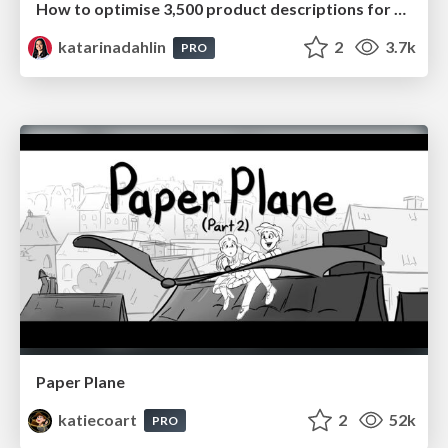
How to optimise 3,500 product descriptions for ecommerce in one day using ChatGPT
katarinadahlin
2
3.7k
PRO
Paper Plane
katiecoart
2
52k
PRO