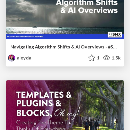
Navigating Algorithm Shifts & AI Overviews - #SMXNext
aleyda
1
1.5k