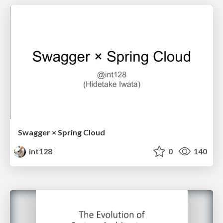
Swagger × Spring Cloud
int128
0
140