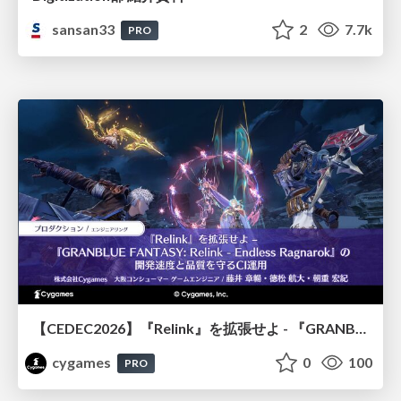
sansan33
2
7.7k
PRO
【CEDEC2026】『Relink』を拡張せよ - 『GRANBLUE FANTASY: Relink - Endless Ragnarok』の開発速度と品質を守るCI運用
cygames
0
100
PRO