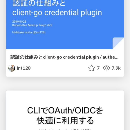
認証の仕組みとclient-go credential plugin / authentication and client-go credential plugin
int128
7
7.9k