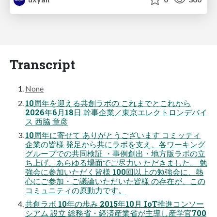
Transcript
None
10周年を迎える共創ラボの これまでとこれから
2026年6月18日 幹事企業／東京エレクトロンデバイ
ス 西脇 章彦
10周年に寄せて ありがとうございます コミッティ
企業の皆様 発足から共にラボを支え、各ワーキング
グループでの共同検証 ・事例創出・地方版ラボの立
ち上げ、あらゆる場面でご尽力い ただきました。 勉
強会に参加いただく皆様 100回以上の勉強会に、熱
心にご参加・ご議論いただいた皆様 の存在が、この
コミュニティの原動力です。
共創ラボ 10年の歩み 2015年10月 IoT推進コンソー
シアム 設立 総務省・経済産業省が主導し産学官700