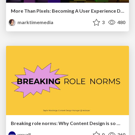
More Than Pixels: Becoming A User Experience Designer
marktimemedia
3
480
Breaking role norms: Why Content Design is so much more than writing copy - Taylor Woolridge
uxyall
0
360