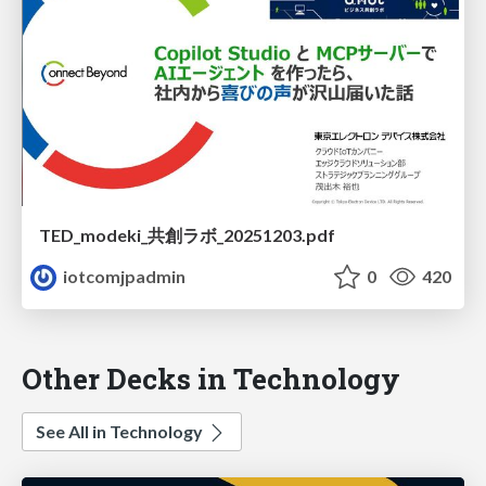
TED_modeki_共創ラボ_20251203.pdf
iotcomjpadmin
0
420
Other Decks in Technology
See All in Technology