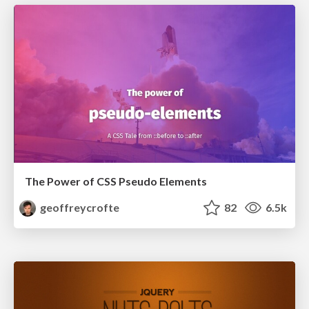
The Power of CSS Pseudo Elements
geoffreycrofte
82
6.5k