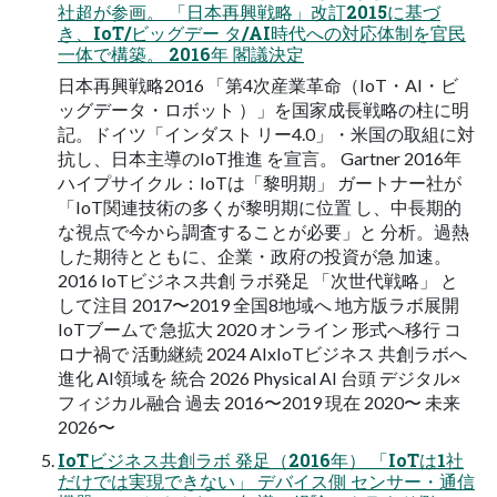
社超が参画。 「日本再興戦略」改訂2015に基づ
き、IoT/ビッグデー タ/AI時代への対応体制を官民
一体で構築。 2016年 閣議決定
日本再興戦略2016 「第4次産業革命（IoT・AI・ビ
ッグデータ・ロボット ）」を国家成長戦略の柱に明
記。ドイツ「インダスト リー4.0」・米国の取組に対
抗し、日本主導のIoT推進 を宣言。 Gartner 2016年
ハイプサイクル：IoTは「黎明期」 ガートナー社が
「IoT関連技術の多くが黎明期に位置 し、中長期的
な視点で今から調査することが必要」と 分析。過熱
した期待とともに、企業・政府の投資が急 加速。
2016 IoTビジネス共創 ラボ発足 「次世代戦略」 と
して注目 2017〜2019 全国8地域へ 地方版ラボ展開
IoTブームで 急拡大 2020 オンライン 形式へ移行 コ
ロナ禍で 活動継続 2024 AIxIoTビジネス 共創ラボへ
進化 AI領域を 統合 2026 Physical AI 台頭 デジタル×
フィジカル融合 過去 2016〜2019 現在 2020〜 未来
2026〜
IoTビジネス共創ラボ 発足（2016年） 「IoTは1社
だけでは実現できない」 デバイス側 センサー・通信