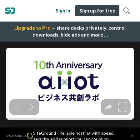
Sign in
Sign up for free
Upgrade to Pro
— share decks privately, control
downloads, hide ads and more …
SiteGround - Reliable hosting with speed,
·
→
SPONSORED
security, and support you can count on.