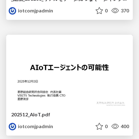
iotcomjpadmin
0
370
202512_AIoT.pdf
iotcomjpadmin
0
400