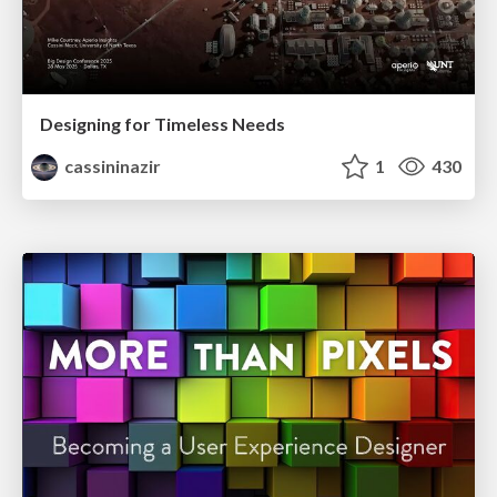
Designing for Timeless Needs
cassininazir
1
430