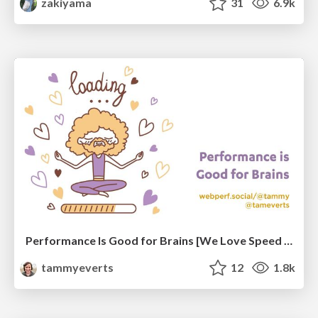
zakiyama
31
6.9k
Performance Is Good for Brains [We Love Speed 2024]
tammyeverts
12
1.8k