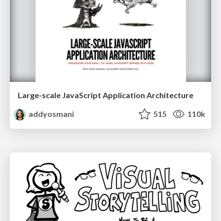
Large-scale JavaScript Application Architecture
addyosmani
515
110k