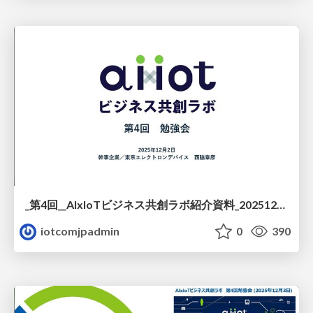
_第4回__AIxIoTビジネス共創ラボ紹介資料_20251203.pdf
iotcomjpadmin
0
390