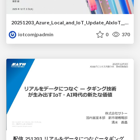
20251203_Azure_Local_and_IoT_Update_AIxIoT__1_.pdf
iotcomjpadmin
0
370
_配信_251203_リアルをデータにつなぐータギング技術が生み出すIoT_AI時代の新たな価値_AIxIoTビジネス共創ラボ_.pdf