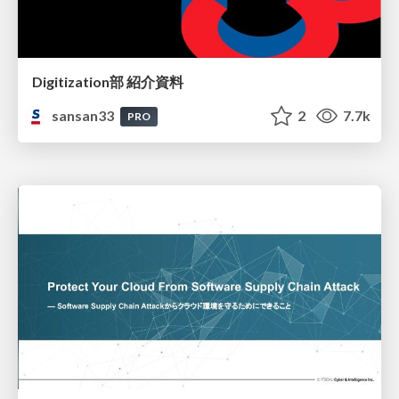
Digitization部 紹介資料
sansan33
2
7.7k
PRO