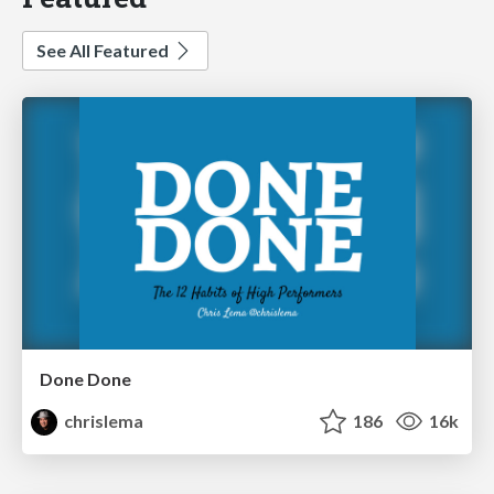
See All Featured
Done Done
chrislema
186
16k