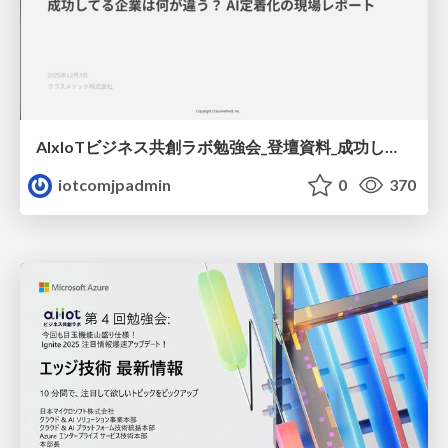
AIxIoTビジネス共創ラボ勉強会_登壇資料_成功してる企業は何が違う_AI定着化の現場レポート_20251203.pdf
iotcomjpadmin
0
370