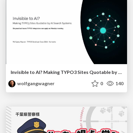
Invisible to AI? Making TYPO3 Sites Quotable by AI Search Systems
wolfgangwagner
0
140