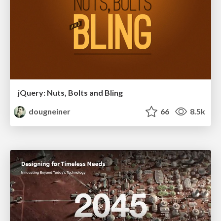
jQuery: Nuts, Bolts and Bling
dougneiner
66
8.5k