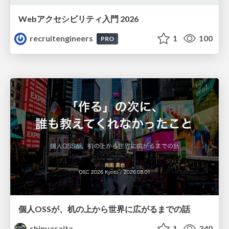
Webアクセシビリティ入門 2026
recruitengineers
1
100
PRO
個人OSSが、机の上から世界に広がるまでの話
shinyasaita
1
340