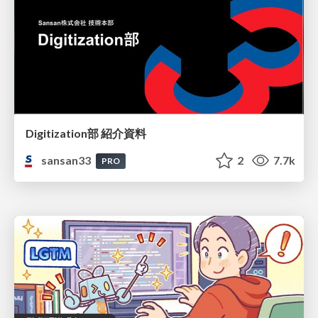
Digitization部 紹介資料
sansan33
2
7.7k
PRO