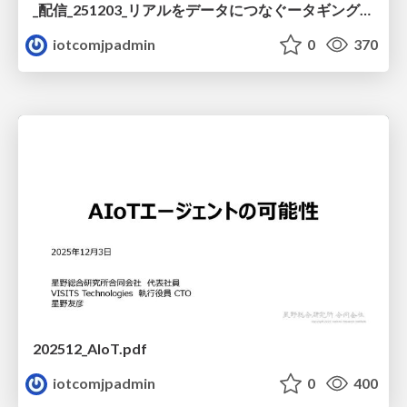
_配信_251203_リアルをデータにつなぐータギング技術が生み出すIoT_AI時代の新たな価値_AIxIoTビジネス共創ラボ_.pdf
iotcomjpadmin
0
370
202512_AIoT.pdf
iotcomjpadmin
0
400