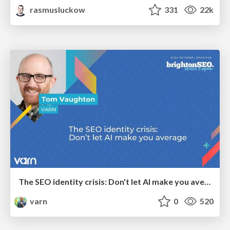
rasmusluckow
331
22k
The SEO identity crisis: Don't let AI make you average
varn
0
520