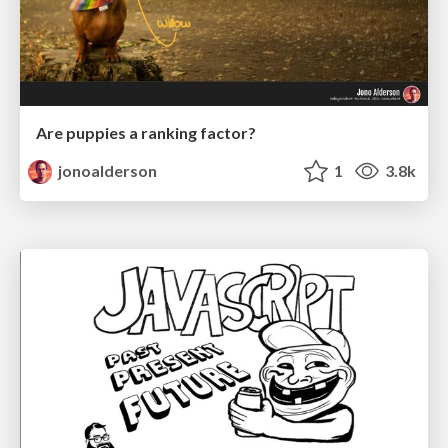
Are puppies a ranking factor?
jonoalderson
1
3.8k