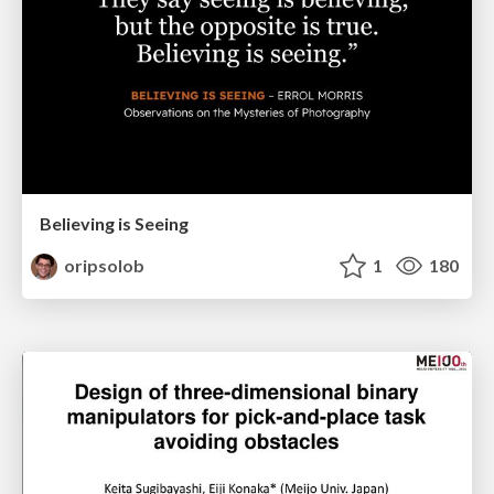
Believing is Seeing
oripsolob
1
180