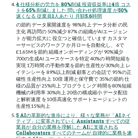
4 仕様分析の労力を 80%削減 投資収益率は4倍 コス
トを65% 削減しました 問い合わせ処理速度 が50%
速くなる 従業員1人あたり 月額5.6時間
の節約 データ展開速度を 98%向上 データ分析 の民
主化 再訪問の 50%減少 87% の組織がAIエージェン
ト が能力拡大に 役立つと確信しています カスタマ
ーサービスのワークフ か月ローを自動化し、 6で
£1.65Mを節約 組織オンボーディングが 90%減少
700の生成AI ユースケースを特定 40%の 時間短縮を
実現 1万時間 の手動作業を節約 生産性が30%向上 レ
イテンシーを 89%以上削減 顧客との会話で 95%の正
確性 生産性向上 10倍 運用と保守費で 35%の節約 仕
様の品質が 25%向上 プログラミング 時間を80%短縮
機械の利用率 30%向上 20倍の構成縮小 データ配信
と解析速度 を10倍高速化 サポートエージェントの
生産性15%向上
5 AIの革新的な進歩により、様々な業務が「AIネイ
ティブ」に変革されていく Assistants すべての従
業員が 自分の業務を理解した AIに支援される
Collaborators すべてのチームが 自律的に業務を遂