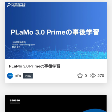
PLaMo 3.0 Primeの事後学習
pfn
0
270
PRO