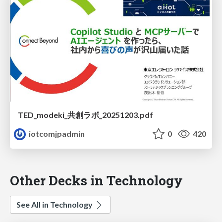
TED_modeki_共創ラボ_20251203.pdf
iotcomjpadmin
0
420
Other Decks in Technology
See All in Technology