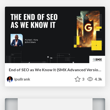
End of SEO as We Know It (SMX Advanced Version)
ipullrank
3
4.3k