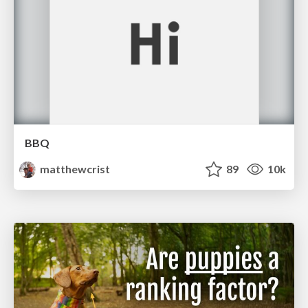
BBQ
matthewcrist
89
10k