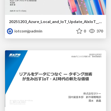
20251203_Azure_Local_and_IoT_Update_AIxIoT__1_.pdf
iotcomjpadmin
0
370