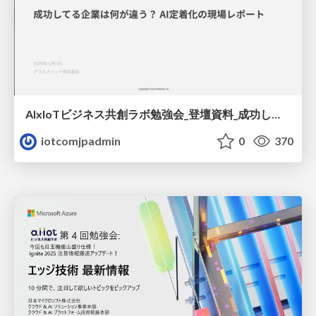
AIxIoTビジネス共創ラボ勉強会_登壇資料_成功してる企業は何が違う_AI定着化の現場レポート_20251203.pdf
iotcomjpadmin
0
370