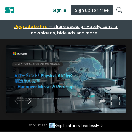
Sign in
Sign up for free
Upgrade to Pro
— share decks privately, control
downloads, hide ads and more …
·
Ship Features Fearlessly
→
SPONSORED