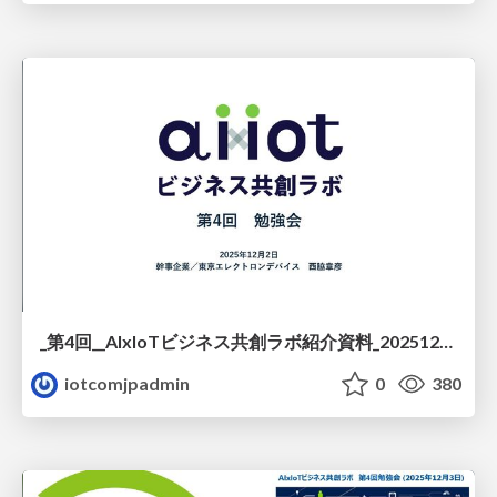
_第4回__AIxIoTビジネス共創ラボ紹介資料_20251203.pdf
iotcomjpadmin
0
380