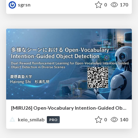
sgrsn
0
170
[MIRU26] Open-Vocabulary Intention-Guided Object Detection in Diverse Scenes
keio_smilab
0
140
PRO