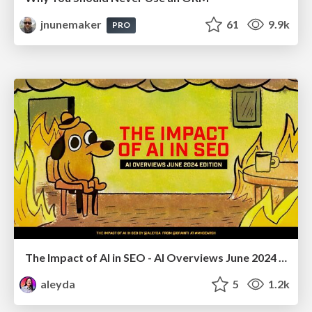
jnunemaker
61
9.9k
PRO
The Impact of AI in SEO - AI Overviews June 2024 Edition
aleyda
5
1.2k