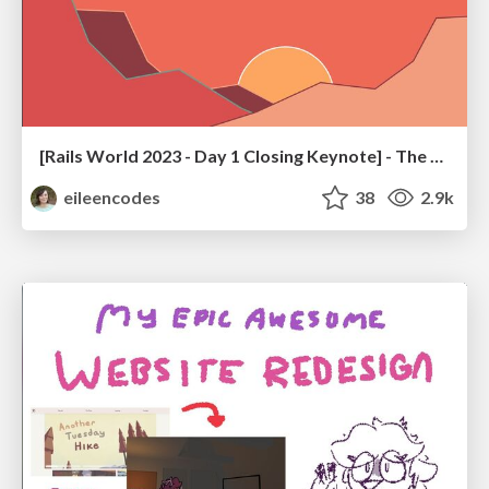
[Rails World 2023 - Day 1 Closing Keynote] - The Magic of Rails
eileencodes
38
2.9k