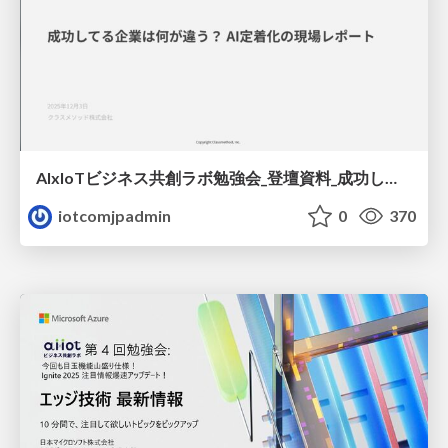
AIxIoTビジネス共創ラボ勉強会_登壇資料_成功してる企業は何が違う_AI定着化の現場レポート_20251203.pdf
iotcomjpadmin
0
370