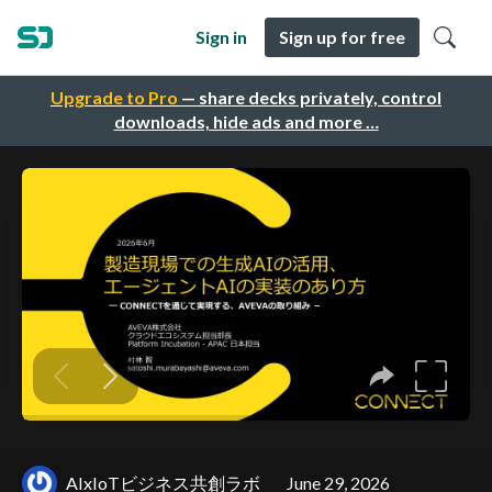
Sign in
Sign up for free
Upgrade to Pro
— share decks privately, control
downloads, hide ads and more …
AIxIoTビジネス共創ラボ
June 29, 2026