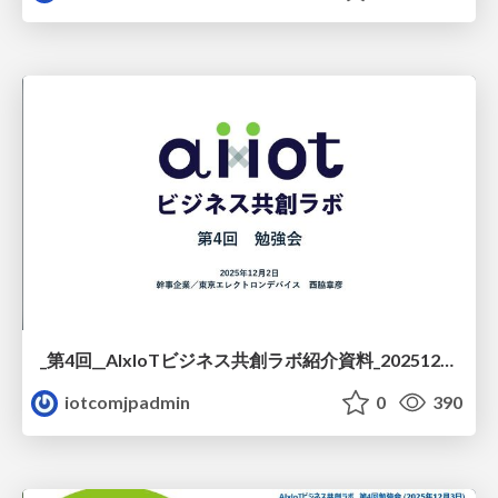
_第4回__AIxIoTビジネス共創ラボ紹介資料_20251203.pdf
iotcomjpadmin
0
390