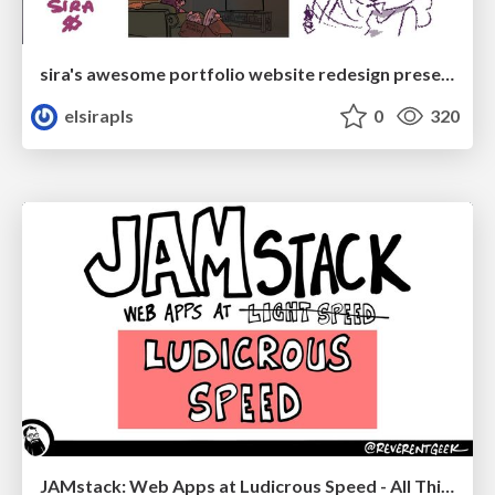
sira's awesome portfolio website redesign presentation
elsirapls
0
320
JAMstack: Web Apps at Ludicrous Speed - All Things Open 2022