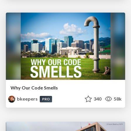
Why Our Code Smells
bkeepers
340
58k
PRO