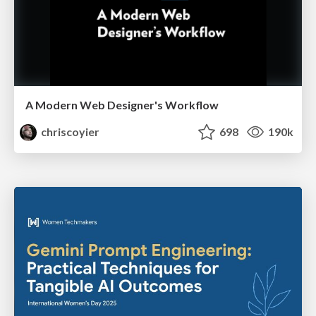
A Modern Web Designer's Workflow
chriscoyier
698
190k