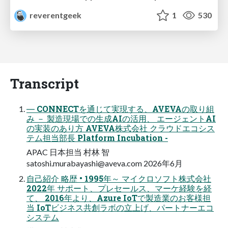
reverentgeek
1
530
Transcript
― CONNECTを通じて実現する、AVEVAの取り組
み － 製造現場での生成AIの活用、 エージェントAI
の実装のあり方 AVEVA株式会社 クラウドエコシス
テム担当部長 Platform Incubation -
APAC 日本担当 村林 智
satoshi.murabayashi@aveva.com
2026年6月
自己紹介 略歴 • 1995年～ マイクロソフト株式会社
2022年 サポート、プレセールス、マーケ経験を経
て、 2016年より、Azure IoTで製造業のお客様担
当 IoTビジネス共創ラボの立上げ、パートナーエコ
システム