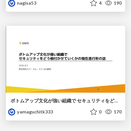
nagisa53
4
190
ボトムアップ文化が強い組織で セキュリティをどう根付かせていくかの現在進行形の話 / Making Security Stick in a Bottom-Up Organization
yamaguchitk333
0
170