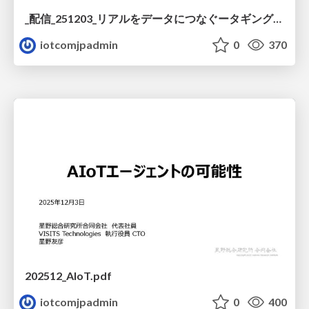
_配信_251203_リアルをデータにつなぐータギング技術が生み出すIoT_AI時代の新たな価値_AIxIoTビジネス共創ラボ_.pdf
iotcomjpadmin
0
370
202512_AIoT.pdf
iotcomjpadmin
0
400