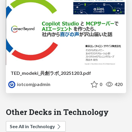
TED_modeki_共創ラボ_20251203.pdf
iotcomjpadmin
0
420
Other Decks in Technology
See All in Technology