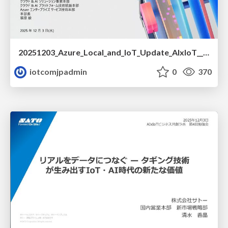
20251203_Azure_Local_and_IoT_Update_AIxIoT__1_.pdf
iotcomjpadmin
0
370