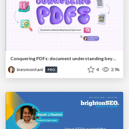
Conquering PDFs: document understanding beyond plain text
inesmontani
4
2.9k
PRO