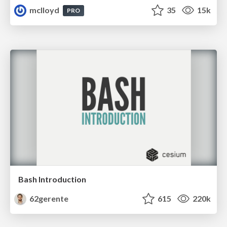
mclloyd
35
15k
PRO
Bash Introduction
62gerente
615
220k