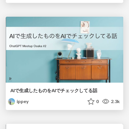
AIで生成したものをAIでチェックしてる話
ippey
0
2.3k