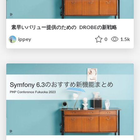
素早いバリュー提供のための DROBEの新戦略
ippey
0
1.5k