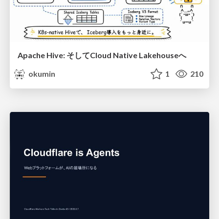
Apache Hive: そしてCloud Native Lakehouseへ
okumin
1
210