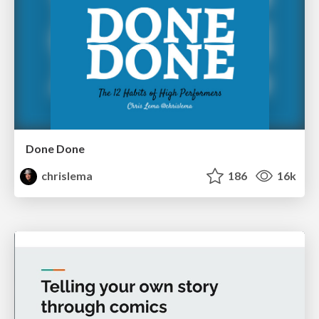
Done Done
chrislema
186
16k