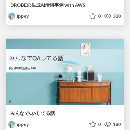
DROBEの生成AI活用事例 with AWS
ippey
0
320
みんなでQAしてる話
ippey
0
180