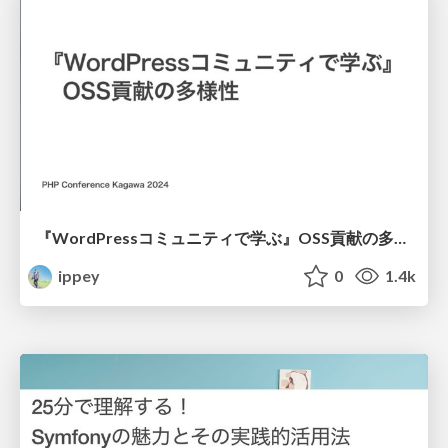
『WordPressコミュニティで学ぶ』OSS貢献の多様性
ippey
0
1.4k