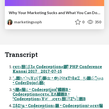
Why Your Marketing Sucks and What You Can Do About It - Sophie Logan
marketingsoph
0
350
Transcript
ςετͱ஥ྑ͘͢ΔͨΊͷ Codeceptionͷ͸͡Ί͔ͨ PHP Conference
Kansai 2017 2017-07-15
• CoderDojoຕํɹ୅ද
ࠓ೔ͷ໨ඪ • Codeceptionʹ͍ͭͯ஌ͬͯ΋Β͏ •
CodeceptionͷςετͷྲྀΕΛ஌ͬͯ΋Β͏ •
ʰCodeceptionͱҰॹʹ ɹςετͱ஥ྑ͘ͳΖ͏ʱͱࢥͬͯ΋Β͏
ΞδΣϯμ • Codeceptionͱ͸ • CodeceptionͰͷςετ࣮૷