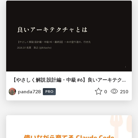
【やさしく解説 設計編・中級 #6】良いアーキテクチャとは ～ 一本の登り道の、行き先 ～
panda728
0
210
PRO