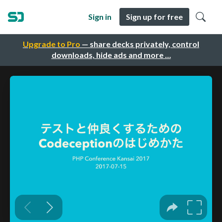
Sign in
Sign up for free
Upgrade to Pro
— share decks privately, control
downloads, hide ads and more …