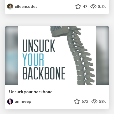
eileencodes
47
8.3k
Unsuck your backbone
ammeep
672
58k