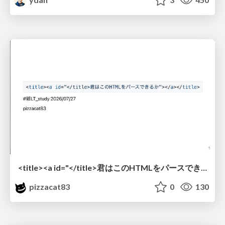
<title><a id="</title>君はこのHTMLをパースできるか"></a></title> #雑LT_study
pizzacat83
0
130