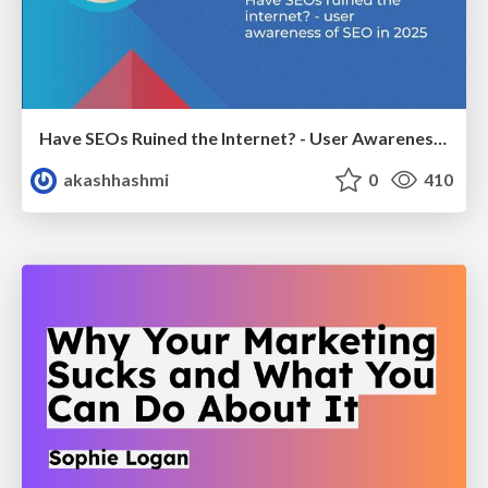
Have SEOs Ruined the Internet? - User Awareness of SEO in 2025
akashhashmi
0
410