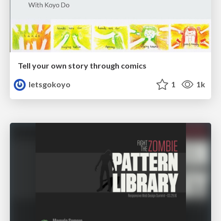
Tell your own story through comics
letsgokoyo
1
1k