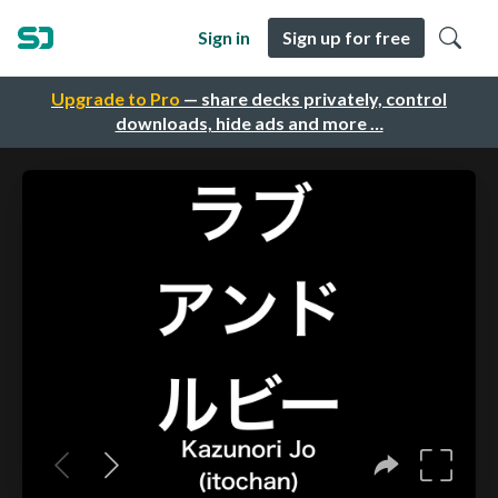
Sign in
Sign up for free
Upgrade to Pro
— share decks privately, control
downloads, hide ads and more …