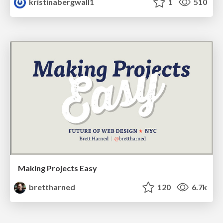
kristinabergwall1
1
510
Making Projects Easy
brettharned
120
6.7k