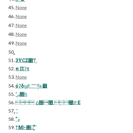
None
None
None
None
None
3VCZ͸Ͳ͜
‭‭‭‭‭π Πʔτ‭‭‭
None
όʔδϣϯ ؅ཧͱ͸
ࣗݾ঺հ
 ฏ੒೥ ݄೔ੜ·Ε
͏͓࠲
"ܕ
ͳΜͰ΋ฉ͍ ͍ͯͩ͘͞