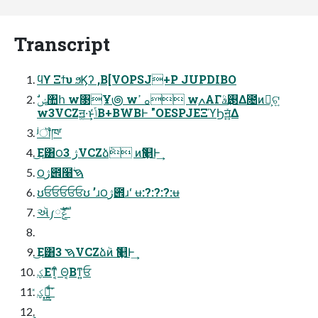
Transcript
ϥϒ Ξϯυ ϧϏʔ ,B[VOPSJ+P JUPDIBO
w3VCZॻ͚·͢ͱݴͬͨΒ+BWBͰ "OESPJEΞϓϦॻ͍͍ͯΔ
ʲॏཁʳ
͜Ε͸౦ژ 3VCZձٞ ͷԆ௕Ͱ͢
౦ژ౎໨ࠇ۠
ʊਓਓਓਓਓʊ ʼɹ౦ژ౎ɹʻ ʉ:?:?:?:ʉ
ઍ༿ݝެࣜ ‭‭‭‭‭‭‭‭‭‭‭
͜Ε͸ࠇ 3VCZձٞͷ Ԇ௕Ͱ͢
ؼΕͳͦ͏͔ Θ͔Βͳ͍ਓ
ࠓ͙͢ؼͬͯ ͍ͩ͘͞