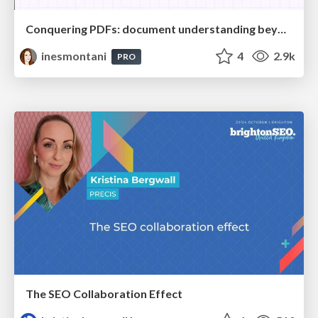
Conquering PDFs: document understanding beyond plain text
inesmontani
4
2.9k
PRO
The SEO Collaboration Effect