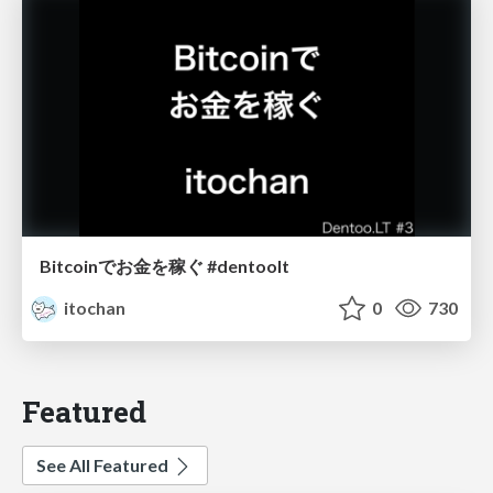
Bitcoinでお金を稼ぐ #dentoolt
itochan
0
730
Featured
See All Featured