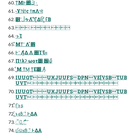
ͳΜͰ΋ڭ͑ ·͢
˞Ұ෦ίϯς ϯπΛআ͘
๻ʹڵຯΛ࣋ͬ ͯ͘Ε͍ͯΔਓ ͕͍ͨͱͨ͠Β
  
·ͱΊ
ͦΜͳʹ‭‭ ‭‭‭Λ‭‭ ‭‭‭ͯ΋
‭‭Ͱ‭‭ʹ‭ ‭Λ‭‭͍ͯΔ ‭‭Λ‭‭‭‭ ΍Ί·͠ΐ͏ʜ
Πϯλʔ ωοτ͸ ֐ѱͩ
ͺͦ͜Μ ͳΜ͔ ͳ͚Ε͹ Α͔ͬͨ
IUUQTUXJUUFSDPNVE[VSBTUB
UVT 
IUUQTUXJUUFSDPNVE[VSBTUB
UVT 
͋Γ͕ͱ͏ʂ
͖ͬͱ൴ঁ Ͱ͖ΔΑ
ੌ͍ྑౕ͍ ͩ͠
ઈର൴ঁ Ͱ͖ΔΑ