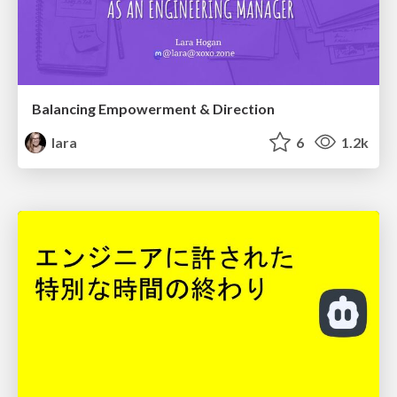
Balancing Empowerment & Direction
lara
6
1.2k