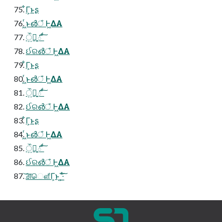
͋Γ͕ͱ͏ʂ
͖ͬͱ൴ঁ Ͱ͖ΔΑ
ੌ͍ྑౕ͍ ͩ͠
ઈର൴ঁ Ͱ͖ΔΑ
͋Γ͕ͱ͏ʂ
͖ͬͱ൴ঁ Ͱ͖ΔΑ
ੌ͍ྑౕ͍ ͩ͠
ઈର൴ঁ Ͱ͖ΔΑ
͋Γ͕ͱ͏ʂ
͖ͬͱ൴ঁ Ͱ͖ΔΑ
ੌ͍ྑౕ͍ ͩ͠
ઈର൴ঁ Ͱ͖ΔΑ
͝ਗ਼ௌ͋Γ͕ͱ͏ ͍͟͝·ͨ͠