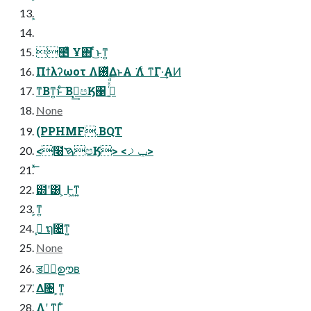
೥‭‭ͯͯ Ұ‭΋‭‭‭ ͬͨ͜ͱͳ͍
Πϯλʔωοτ Λ࢖ͬͯΔͱΑ ͘‭‭Λ‭‭ͨ ͘ͳΓ·͢ΑͶ
ͳΒͳ͍ͱͨ͠ Βࠓ͙͢පӃ΁ ߦ͍ͬͯͩ͘͞
None
(PPHMF.BQT
<໨ࠇපӃ> <ݕࡧ>
๻ʹ͸ ‭‭͕ Ͱ͖ͳ͍
‭‭‭͕ͳ͍
ֶߍ͕ ຖ೔ͳ͍
None
डݧࣦഊʙ
‭‭͑Δ৔ ͕ͳ͍
‭Λ‭‭ʹ ͳΓ͍ͨ