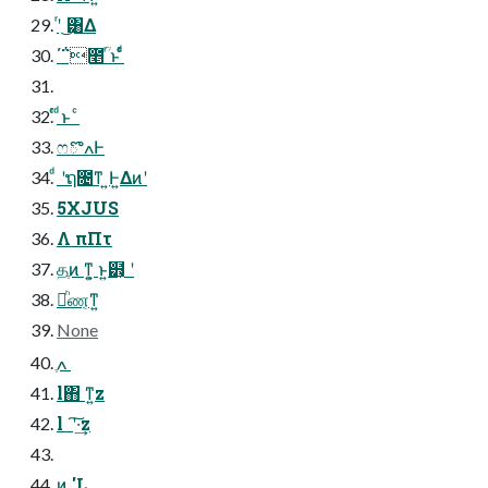
‭‭ʹ‭ͬ‭ ͜‭͸‭Δ
΄΅೥ؒͣ ͬͱ‭‭‭‭ ‭‭ͩͬͨ
‭‭‭ͬͨ‭‭ ‭‭‭‭‭ͩͱ ‭‭‭‭ ‭‭‭ͨ
ෆొߍͰ
‭‭ͩ‭‭‭ ʹຖ೔‭‭ͳ ͍Ͱ͍Δͷʹ
5XJU‭S‭
‭‭‭‭‭Λ πΠ‭τ
தֶ‭‭ͷ‭‭‭‭ ͳ͍‭‭͕‭‭‭ ‭‭‭ͱ‭͍๻͕‭ ‭‭‭‭‭ʹ‭‭
མͪண͔ͳ͍
None
‭‭ֶߍ‭ ‭‭‭‭
l΋͏‭‭‭‭ ‭‭ͳ͍‭z
l‭‭‭‭‭‭ ‭‭‭‭‭‭ ʹ‭‭͠·͢z
‭‭ͷ '‭‭‭L ‭‭‭