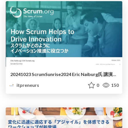
20241023 ScrumSunrise2024 Eric Naiburg氏 講演資料
itpreneurs
0
150