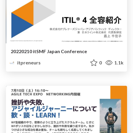
20220210 itSMF Japan Conference
itpreneurs
0
1.1k