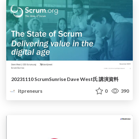
20231110 ScrumSunrise Dave West氏 講演資料
itpreneurs
0
390