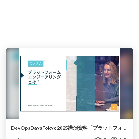
DevOpsDaysTokyo2025講演資料「プラットフォームエンジニアリングとは？ 〜開発者体験の向上と効率化を実現する新たなアプローチ〜」