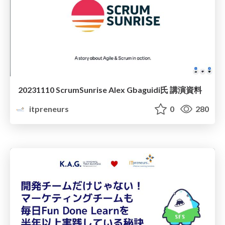
20231110 ScrumSunrise Alex Gbaguidi氏 講演資料
itpreneurs
0
280