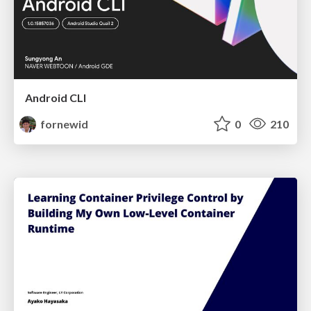
Android CLI
fornewid
0
210