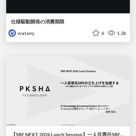
仕様駆動開発の消費期限
watany
6
1.2k
【SRE NEXT 2026 Lunch Session】一人目専任SREの立ち上げを加速する ― AIと進めたオンボーディングで2分を0.04秒にした話