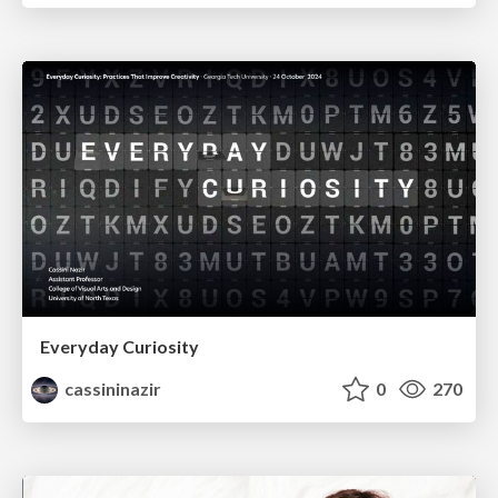
Everyday Curiosity
cassininazir
0
270