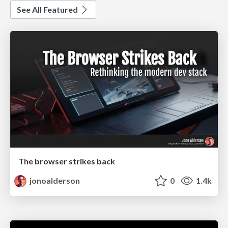
See All Featured
The browser strikes back
jonoalderson
0
1.4k