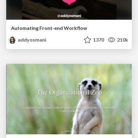
Automating Front-end Workflow
addyosmani
1370
210k