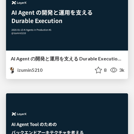
AI Agent の開発と運用を支える Durable Execution #AgentsInProd
izumin5210
8
3k