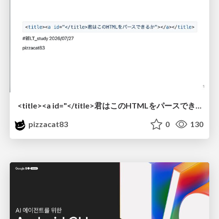
<title><a id="</title>君はこのHTMLをパースできるか"></a></title> #雑LT_study
pizzacat83
0
130