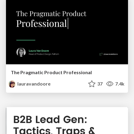
The Pragmatic Product Professional
lauravandoore
37
7.4k