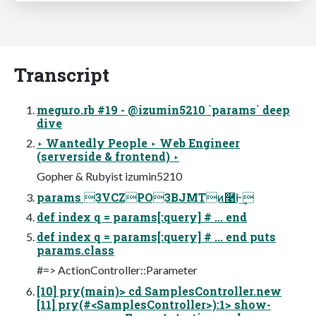
Transcript
meguro.rb #19 - @izumin5210 `params` deep
dive
‣ Wantedly People ‣ Web Engineer
(serverside & frontend) ‣
Gopher & Rubyist izumin5210
params 3VCZPO3BJMTͷ࿩Ͱ͢
def index q = params[:query] # ... end
def index q = params[:query] # ... end puts
params.class
#=> ActionController::Parameter
[10] pry(main)> cd SamplesController.new
[11] pry(#<SamplesController>):1> show-