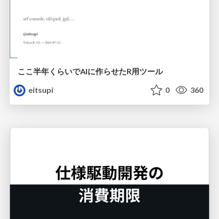
ここ半年くらいでAIに作らせたR用ツール
eitsupi
0
360