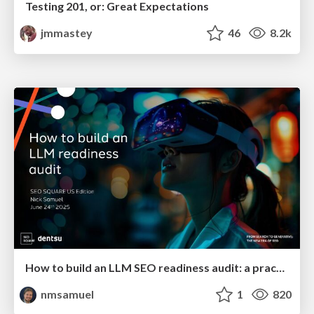
Testing 201, or: Great Expectations
jmmastey
46
8.2k
How to build an LLM SEO readiness audit: a practical framework
nmsamuel
1
820