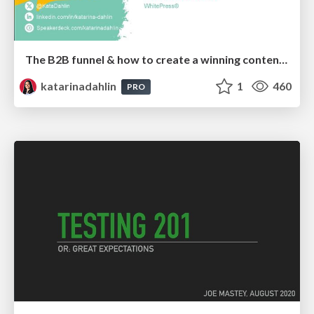
The B2B funnel & how to create a winning content strategy
katarinadahlin
1
460
PRO