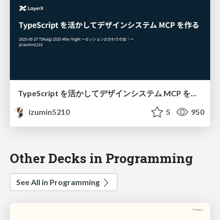
TypeScript を活かしてデザインシステム MCP を作る / #tskaigi_after_night
izumin5210
5
950
Other Decks in Programming
See All in Programming