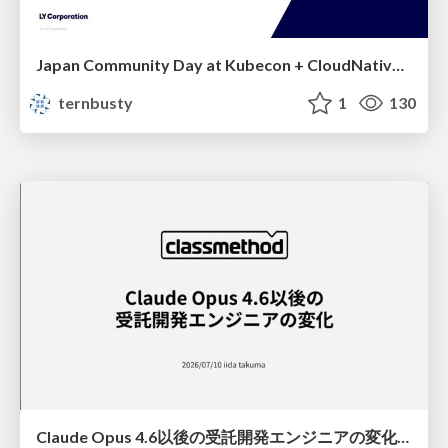
Japan Community Day at Kubecon + CloudNativeCon Japan 2026: Learning Container Privilege Control by Building My Own Low-Level Container Runtime
ternbusty
1
130
Claude Opus 4.6以後の受託開発エンジニアの変化(Claude Code開発ノウハウ大公開スペシャルbyクラスメソッド)