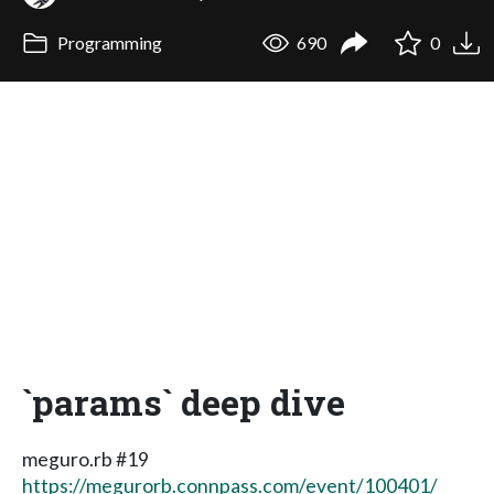
Programming
690
0
`params` deep dive
meguro.rb #19
https://megurorb.connpass.com/event/100401/