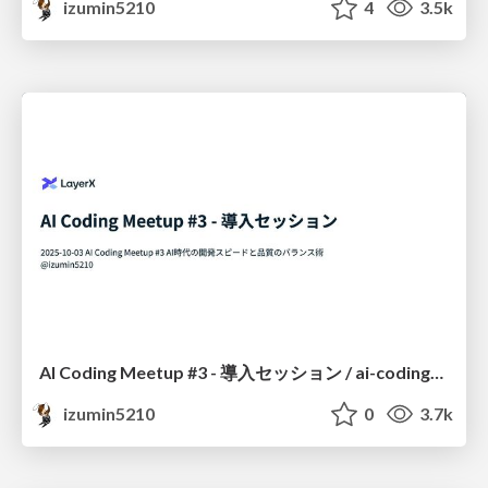
izumin5210
4
3.5k
AI Coding Meetup #3 - 導入セッション / ai-coding-meetup-3
izumin5210
0
3.7k