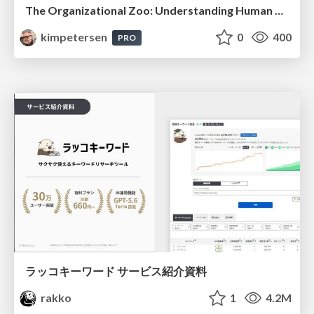
The Organizational Zoo: Understanding Human Behavior Agility Through Metaphoric Constructive Conversations (based on the works of Arthur Shelley, Ph.D)
kimpetersen
0
400
PRO
ラッコキーワード サービス紹介資料
rakko
1
4.2M