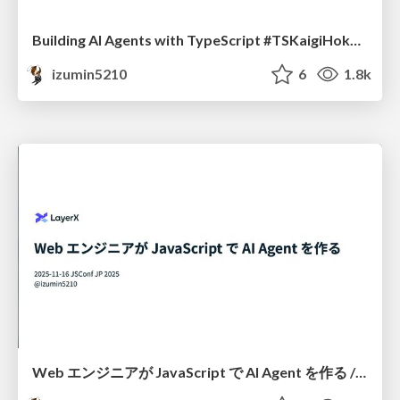
Building AI Agents with TypeScript #TSKaigiHokuriku
izumin5210
6
1.8k
Web エンジニアが JavaScript で AI Agent を作る / JSConf JP 2025 sponsor session