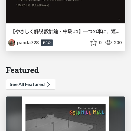
【やさしく解説 設計編・中級 #1】一つの車に、運転手は一人 ～ある倉庫システムの事例から～
panda728
0
200
PRO
Featured
See All Featured