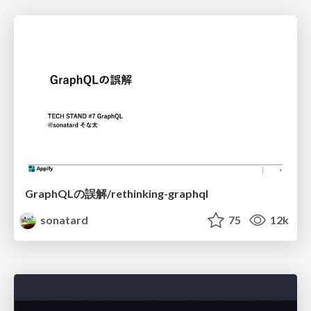
GraphQLの誤解/rethinking-graphql
sonatard
75
12k