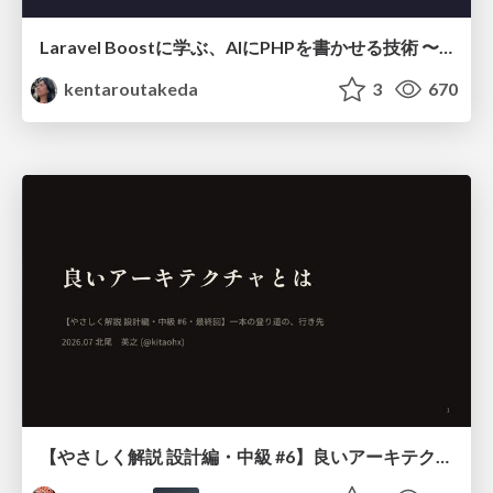
Laravel Boostに学ぶ、AIにPHPを書かせる技術 〜OSSの実装から蒸留するエージェント制御の王道〜
kentaroutakeda
3
670
【やさしく解説 設計編・中級 #6】良いアーキテクチャとは ～ 一本の登り道の、行き先 ～