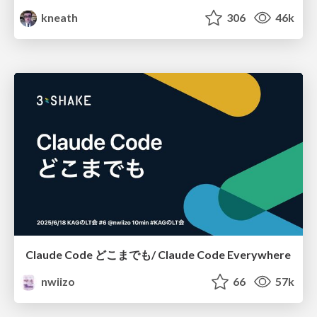
kneath
306
46k
Claude Code どこまでも/ Claude Code Everywhere
nwiizo
66
57k