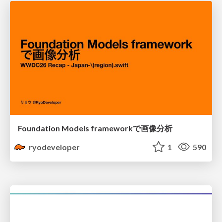
Foundation Models frameworkで画像分析
ryodeveloper
1
590