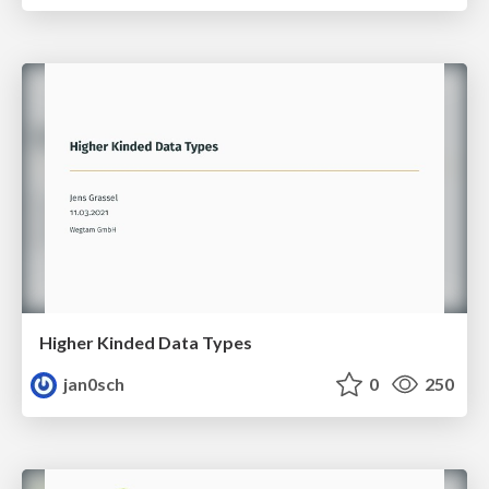
Higher Kinded Data Types
jan0sch
0
250