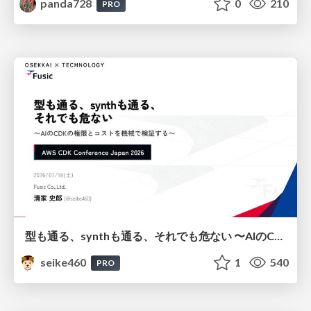
panda728
0
210
PRO
型も通る、synthも通る、それでも危ない 〜AIのCDKの権限とコストを機械で検証する〜 / It Passes Type Checks, It Passes Synth Checks, but It’s Still Risky — Automatically Verifying Permissions and Costs in AI’s CDK —
seike460
1
540
PRO