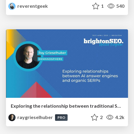
reverentgeek
1
540
Exploring the relationship between traditional SERPs and Gen AI search
raygrieselhuber
2
4.2k
PRO