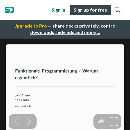
Sign in
Sign up for free
Upgrade to Pro
— share decks privately, control
downloads, hide ads and more …