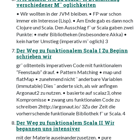
verschiedener M¨ oglichkeiten
• Wir wollten in der JVM bleiben. • FP war schon
immer ein Interesse (Lisp). • Am Ende gab es dann noch
Clojure und Scala. Den Ausschlag f¨ ur Scala gaben zwei
Punkte: • mehr Bibliotheken (insbesondere Akka) •
kein harter Umstieg (imperativ m¨ oglich) 3
Der Weg zu funktionalem Scala I Zu Beginn
schrieben wir
gr¨ oßtenteils imperativen Code mit funktionalem
”Feenstaub” drauf. • Pattern Matching • map und
flatMap • zunehmend nicht ¨ anderbare Variablen
(immutable) Dies ¨ anderte sich, als wir anﬁngen
Argonaut2 zu nutzen. • basierte auf scalaz3, ohne
Kompromisse • zwang uns funktionalen Code zu
schreiben 2http://argonaut.io/ 3Zu der Zeit die
vorherrschende funktionale Bibliothek f¨ ur Scala. 4
Der Weg zu funktionalem Scala II Wir
begannen uns intensiver
mit der Materie auseinanderzusetzen. • pure