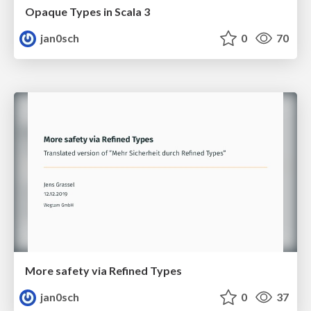
Opaque Types in Scala 3
jan0sch
0
70
More safety via Refined Types
jan0sch
0
37