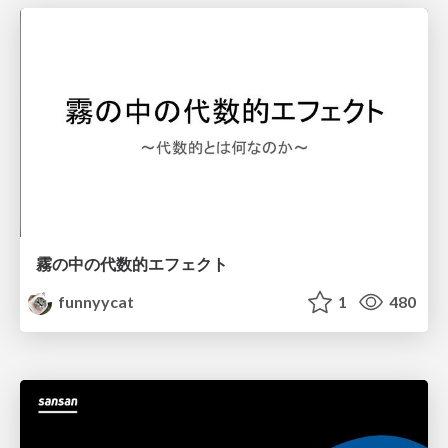
霧の中の代数的エフェクト
funnyycat
1
480