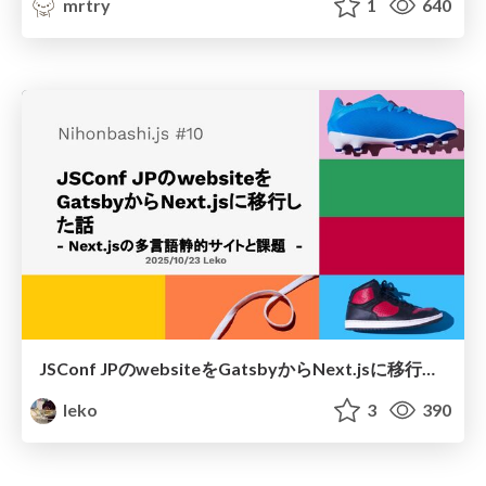
mrtry
1
640
JSConf JPのwebsiteをGatsbyからNext.jsに移行した話 - Next.jsの多言語静的サイトと課題
leko
3
390