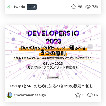
twada
98
76k
PRO
DevOpsとSREのために知るべき3つの原則 〜忙しすぎるエンジニアのための開発環境リファクタリングガイド〜
cmwatanabeseigo
3
8k