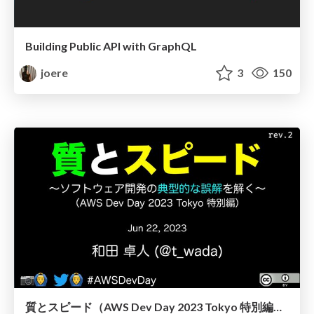
Building Public API with GraphQL
joere
3
150
質とスピード（AWS Dev Day 2023 Tokyo 特別編、質疑応答用資料付き） / Quality and Speed AWS Dev Day 2023 Tokyo Edition