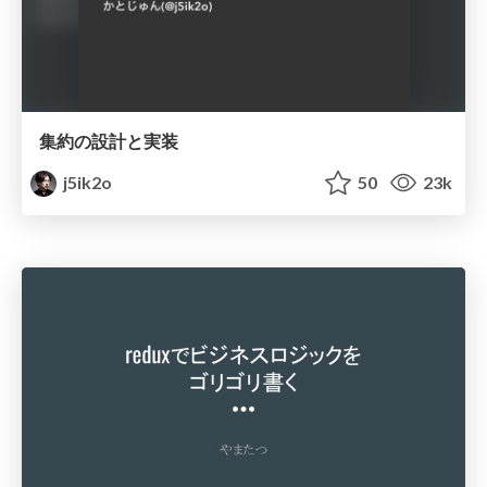
集約の設計と実装
j5ik2o
50
23k