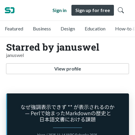
Sign in
Sign up for free
Featured
Business
Design
Education
How-to &
Starred by januswel
januswel
View profile