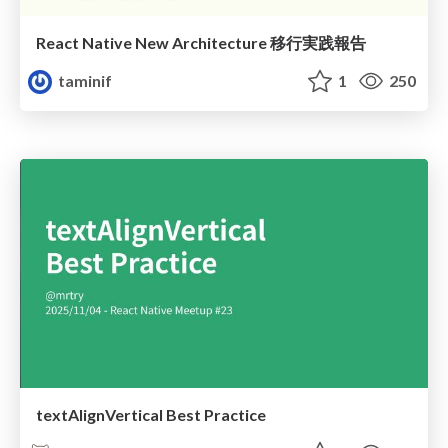
React Native New Architecture 移行実践報告
taminif
1
250
textAlignVertical Best Practice