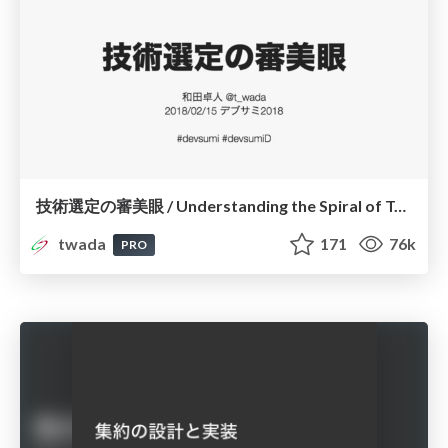
技術選定の審美眼 / Understanding the Spiral of Technologies
twada
171
76k
PRO