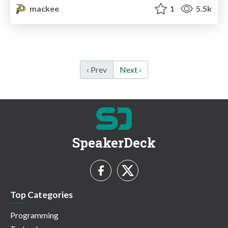
mackee
1
5.5k
‹ Prev
Next ›
SpeakerDeck
Top Categories
Programming