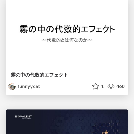
霧の中の代数的エフェクト
funnyycat
1
460