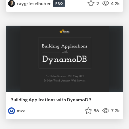
raygrieselhuber
2
4.2k
PRO
Building Applications with DynamoDB
mza
96
7.2k