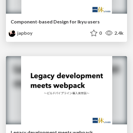
Component-based Design for Ikyu users
japboy
0
2.4k
Legacy development meets webpack