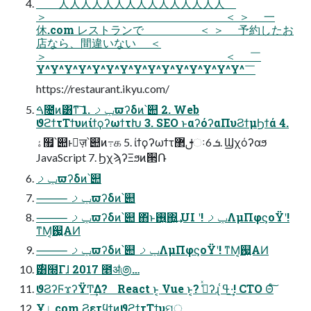
＿⼈⼈⼈⼈⼈⼈⼈⼈⼈⼈⼈⼈⼈⼈⼈＿
＞ ＜ ＞ ⼀
休.com レストランで ＜ ＞ 予約したお
店なら、間違いない ＜
＞ ＜ ￣
Y^Y^Y^Y^Y^Y^Y^Y^Y^Y^Y^Y^Y^Y^Y^￣
https://restaurant.ikyu.com/
ࠓ೔ͷ͸ͳ͠ 1. ݕࡧϖʔδͷ՝୊ 2. Web
ϑϩϯτΤϯυͷίϯϙʔωϯτԽ 3. SEO ͱαʔόʔαΠυϨϯμϦϯά 4.
ۀ຿՝୊ͱٕज़՝୊ͷ߹க 5. ίϯϙʔωϯτࢦ޲ઃܭ 6. Ϣχόʔαϧ
JavaScript 7. ϦχϡʔΞϧͷ੒Ռ
ݕࡧϖʔδͷ՝୊
⸻ ݕࡧϖʔδͷ՝୊
⸻ ݕࡧϖʔδͷ՝୊ ΋ͬͱ࢖͍΍͍͢ UI ʹ! ݕࡧΛμΠφϛοΫʹ!
ͳΜ͔஗͍ΑͶ
⸻ ݕࡧϖʔδͷ՝୊ ݕࡧΛμΠφϛοΫʹ! ͳΜ͔஗͍ΑͶ
࣌͸໭Γɺ 2017 ೥ॳ಄…
ϑϨʔϜϫʔΫͲ͏͢Δ? React ͱ͔ Vue ͱ͔? ߟ͑ͯʔɻ ߟ͑·͢! CTO Θͨ͠
Ұٳ.com ϨετϥϯͷϑϩϯτΤϯυମ੍