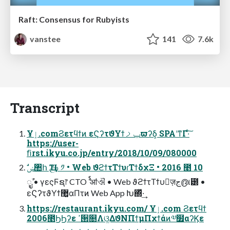
Raft: Consensus for Rubyists
vanstee
141
7.6k
Transcript
Ұٳ.comϨετϥϯͷ εϚʔτϑΥϯݕࡧϖʔδ͕ SPAʹͳΓ·ͨ͠
https://user-
ﬁrst.ikyu.co.jp/entry/2018/10/09/080000
ࣗݾ঺հ Ҵඌ ༡ • Web ϑϩϯτΤϯυɾΤϯδχΞ • 2016 ೥ 10
݄ೖࣾ • γεςϜຊ෦ CTO ࣨ ॴଐ • Web ϑϩϯτΤϯυٕज़ج൫୲౰ •
εϚʔτϑΥϯ޲͚αΠτͷ Web App Խ΍ͬͯ·͢
https://restaurant.ikyu.com/ Ұٳ.com Ϩετϥϯ
2006೥ϦϦʔε ߴ੒௕Λଓ͚ΔϑΝΠϯμΠχϯάͷ༧໿αʔϏε