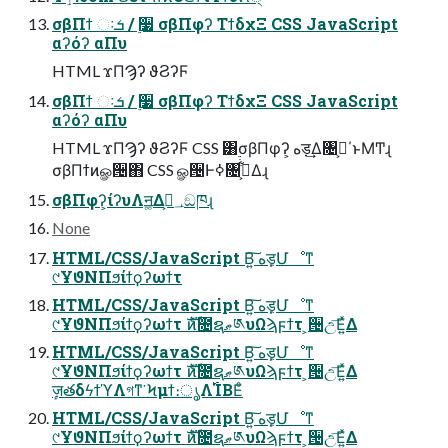
σβΠϯ ઃܭ / ࣮૷ σβΠφʔ ΤϯδχΞ CSS JavaScript
αʔόʔ αΠυ
HTML ϫΠϠʔ ϑϨʔϜ
σβΠϯ ઃܭ / ࣮૷ σβΠφʔ ΤϯδχΞ CSS JavaScript
αʔόʔ αΠυ
HTML ϫΠϠʔ ϑϨʔϜ CSS ͸࣮࣭σβΠφʔ͕ هड़͢Δ৔߹͕΄ͱΜͲɻ
σβΠϯͷௐ੔΋ CSS ௐ੔Ͱߦ͏৔߹͕͋Δɻ
σβΠφʔ͕ίʔυΛॻ͚Δ؀ڥ͕ඞཁɻ
None
HTML/CSS/JavaScript Β͍͠ هड़͕Մೳͳ
୯ҰϑΝΠϧίϯϙʔωϯτ
HTML/CSS/JavaScript Β͍͠ هड़͕Մೳͳ
୯ҰϑΝΠϧίϯϙʔωϯτ ެࣜͷ೔ຊޠ༁υΩϡϝϯτ ͕੔උ͞Ε͍ͯΔ
HTML/CSS/JavaScript Β͍͠ هड़͕Մೳͳ
୯ҰϑΝΠϧίϯϙʔωϯτ ެࣜͷ೔ຊޠ༁υΩϡϝϯτ ͕੔උ͞Ε͍ͯΔ
ٕज़తδϟϯϓΛগͳ͘ Ϟμϯ։ൃΛ࢝ΊΒΕͦ͏
HTML/CSS/JavaScript Β͍͠ هड़͕Մೳͳ
୯ҰϑΝΠϧίϯϙʔωϯτ ެࣜͷ೔ຊޠ༁υΩϡϝϯτ ͕੔උ͞Ε͍ͯΔ