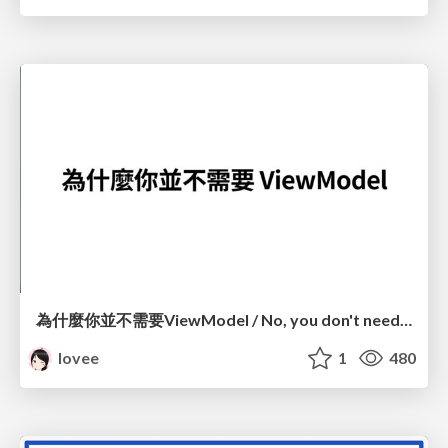
為什麼你並不需要ViewModel / No, you don't need a ViewModel
lovee
1
480