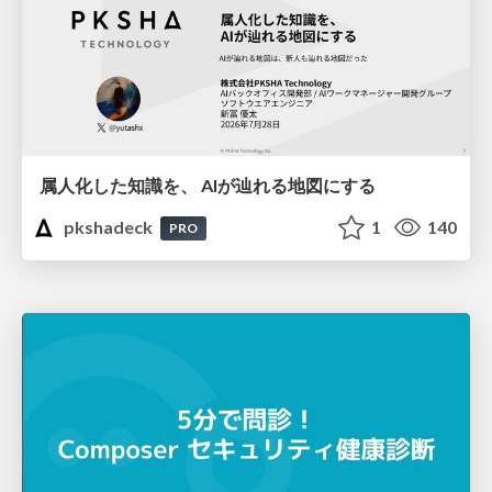
属人化した知識を、 AIが辿れる地図にする
pkshadeck
1
140
PRO