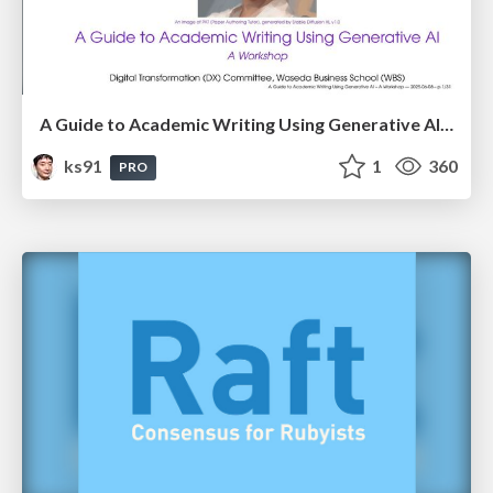
A Guide to Academic Writing Using Generative AI - A Workshop
ks91
1
360
PRO