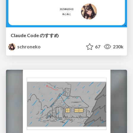
Claude Code のすすめ
schroneko
67
230k