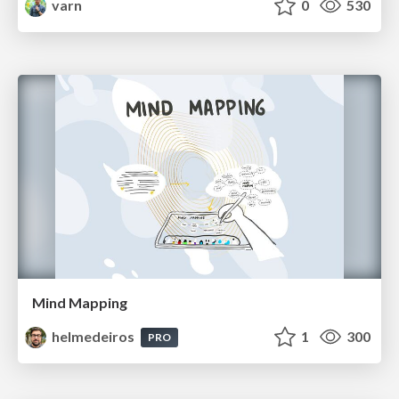
varn
0
530
Mind Mapping
helmedeiros
1
300
PRO