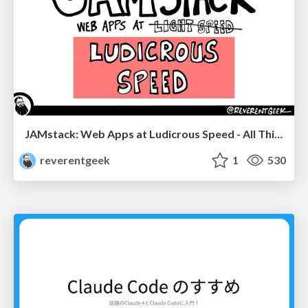
JAMstack: Web Apps at Ludicrous Speed - All Things Open 2022
reverentgeek
1
530