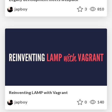
japboy
3
810
Reinventing LAMP with Vagrant
japboy
0
140