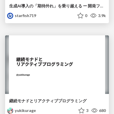
生成AI導入の「期待外れ」を乗り越える ー 開発フロー改革が目指す、真の組織変革
starfish719
0
3.9k
継続モナドとリアクティブプログラミング
yukikurage
3
680