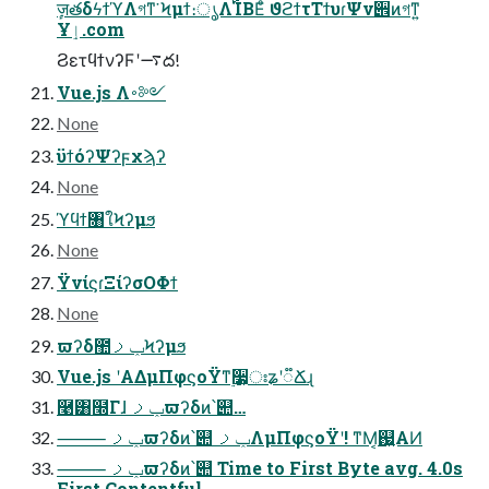
ٕज़తδϟϯϓΛগͳ͘ Ϟμϯ։ൃΛ࢝ΊΒΕͦ͏ ϑϩϯτΤϯυɾΨν੎ͷগͳ͍
Ұٳ.com
ϨετϥϯνʔϜʹ࠷ద!
Vue.js Λ࠾༻
None
ϋϯόʔΨʔϝχϡʔ
None
ϓϥϯ৘ใϞʔμϧ
None
ΫνίϛɾΞίʔσΟΦϯ
None
ϖʔδ಺ݕࡧϞʔμϧ
Vue.js ʹΑΔμΠφϛοΫͳ࣮૷͕ঃʑʹ૿Ճɻ
࿩͸໭Γɺ ݕࡧϖʔδͷ՝୊…
⸻ ݕࡧϖʔδͷ՝୊ ݕࡧΛμΠφϛοΫʹ! ͳΜ͔஗͍ΑͶ
⸻ ݕࡧϖʔδͷ՝୊ Time to First Byte avg. 4.0s
First Contentful