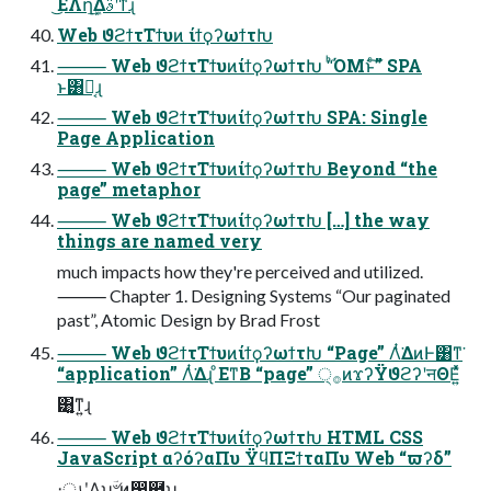
͜ΕΛղܾ͢Δࣄʹͳͬͨɻ
Web ϑϩϯτΤϯυͷ ίϯϙʔωϯτԽ
⸻ Web ϑϩϯτΤϯυͷίϯϙʔωϯτԽ “ͪΌΜͱͨ͠” SPA
ͱ͸Կ͔ɻ
⸻ Web ϑϩϯτΤϯυͷίϯϙʔωϯτԽ SPA: Single
Page Application
⸻ Web ϑϩϯτΤϯυͷίϯϙʔωϯτԽ Beyond “the
page” metaphor
⸻ Web ϑϩϯτΤϯυͷίϯϙʔωϯτԽ […] the way
things are named very
much impacts how they're perceived and utilized.
⸻ Chapter 1. Designing Systems “Our paginated
past”, Atomic Design by Brad Frost
⸻ Web ϑϩϯτΤϯυͷίϯϙʔωϯτԽ “Page” Λͭ͘ΔͷͰ͸ͳ͘
“application” Λͭ͘Δɻ ͦΕͳΒ “page” ੍࡞ͷϫʔΫϑϩʔʹनΘΕ͍ͯͯ
͸͍͚ͳ͍ɻ
⸻ Web ϑϩϯτΤϯυͷίϯϙʔωϯτԽ HTML CSS
JavaScript αʔόʔαΠυ ΫϥΠΞϯταΠυ Web “ϖʔδ”
։ൃʹ͓͚Δʮؔ৺ͷ෼཭ʯ