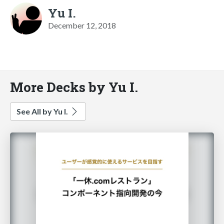
Yu I.
December 12, 2018
More Decks by Yu I.
See All by Yu I.