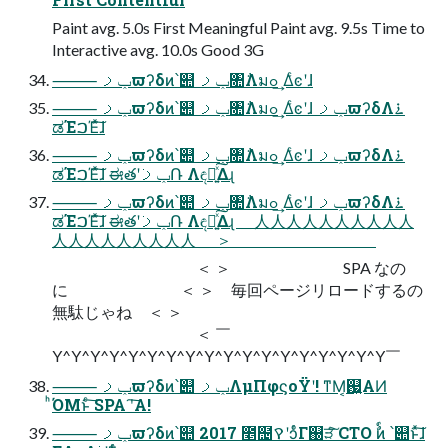
Paint avg. 5.0s First Meaningful Paint avg. 9.5s Time to
Interactive avg. 10.0s Good 3G
⸻ ݕࡧϖʔδͷ՝୊ ݕࡧ৚݅Λมߋ ͢Δͨͼʹɺ
⸻ ݕࡧϖʔδͷ՝୊ ݕࡧ৚݅Λมߋ ͢Δͨͼʹɺ ݕࡧϖʔδΛ࠶
ಡΈࠐΈͯ͠ɺ
⸻ ݕࡧϖʔδͷ՝୊ ݕࡧ৚݅Λมߋ ͢Δͨͼʹɺ ݕࡧϖʔδΛ࠶
ಡΈࠐΈͯ͠ɺ ಈతʹݕࡧ݁Ռ Λඳը͍ͯ͠Δɻ
⸻ ݕࡧϖʔδͷ՝୊ ݕࡧ৚݅Λมߋ ͢Δͨͼʹɺ ݕࡧϖʔδΛ࠶
ಡΈࠐΈͯ͠ɺ ಈతʹݕࡧ݁Ռ Λඳը͍ͯ͠Δɻ ＿⼈⼈⼈⼈⼈⼈⼈⼈⼈⼈
⼈⼈⼈⼈⼈⼈⼈⼈⼈＿ ＞
＜ ＞ SPA なの
に ＜ ＞ 毎回ページリロードするの
無駄じゃね ＜ ＞
＜ ￣
Y^Y^Y^Y^Y^Y^Y^Y^Y^Y^Y^Y^Y^Y^Y^Y^Y^Y￣
⸻ ݕࡧϖʔδͷ՝୊ ݕࡧΛμΠφϛοΫʹ! ͳΜ͔஗͍ΑͶ
ͪΌΜͱͨ͠ SPA ʹ͠Α͏!
⸻ ݕࡧϖʔδͷ՝୊ 2017 ೥຤ࠒʹͻͬͦΓ஀ੜͨ͠ CTO ࣨͷ ՝୊ͱͯ͠ɺ