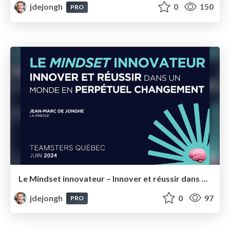
jdejongh
0
150
PRO
Le Mindset innovateur – Innover et réussir dans un monde en perpétuel changement – Teamsters
jdejongh
0
97
PRO