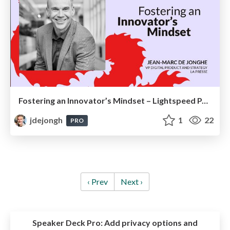
Fostering an Innovator’s Mindset – Lightspeed P&T Division May 2024
jdejongh
1
22
PRO
‹ Prev
Next ›
Speaker Deck Pro:
Add privacy options and