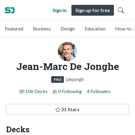
Sign in
Sign up for free
Featured
Business
Design
Education
How-to &
Jean-Marc De Jonghe
jdejongh
PRO
106 Decks
0 Following
4 Followers
21 Stars
Decks