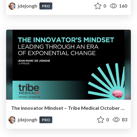
jdejongh
0
160
PRO
The innovator Mindset – Tribe Medical October 2024
jdejongh
0
83
PRO