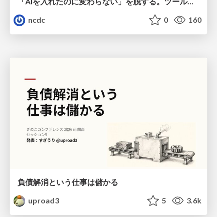
「AIを入れたのに変わらない」を脱する。ツール導入から文化定着まで、1年間の実践知を公開
ncdc
0
160
負債解消という仕事は儲かる
uproad3
5
3.6k