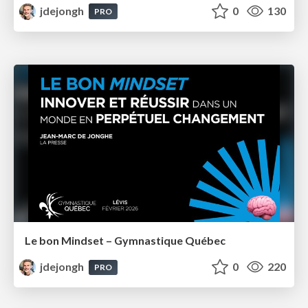
jdejongh
0
130
PRO
Le bon Mindset – Gymnastique Québec
jdejongh
0
220
PRO