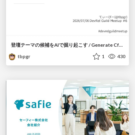
登壇テーマの候補をAIで掘り起こす / Generate CfP Ideas via-AI
tbpgr
1
430