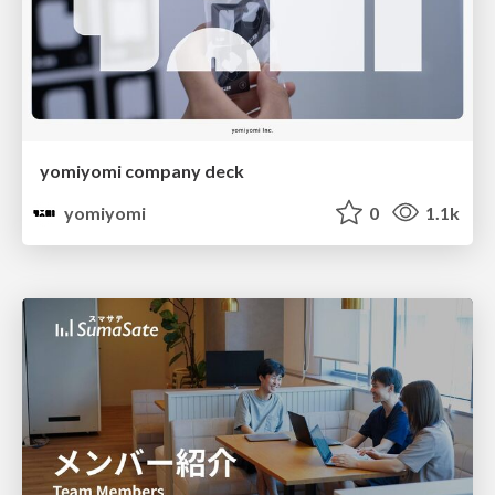
yomiyomi company deck
yomiyomi
0
1.1k