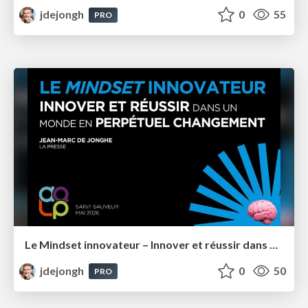
jdejongh
0
55
PRO
Le Mindset innovateur – Innover et réussir dans un monde en perpétuel changement – AQLP 2026
jdejongh
0
50
PRO