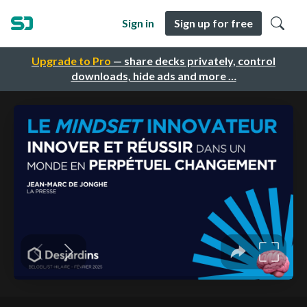
Sign in
Sign up for free
Upgrade to Pro
— share decks privately, control
downloads, hide ads and more …