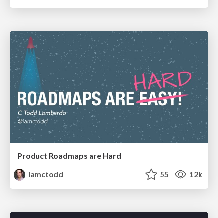
Product Roadmaps are Hard
iamctodd
55
12k