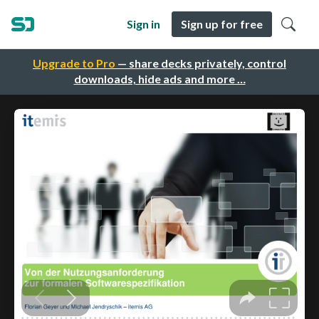
Sign in
Sign up for free
Upgrade to Pro
— share decks privately, control
downloads, hide ads and more …