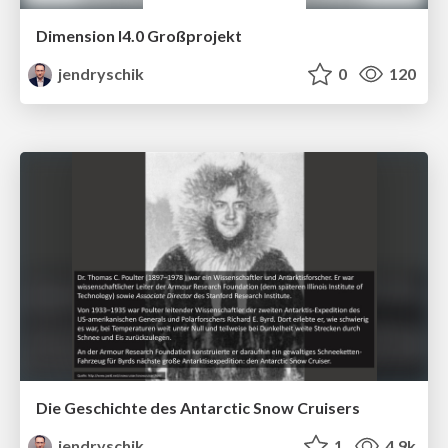
Dimension I4.0 Großprojekt
jendryschik
0
120
Die Geschichte des Antarctic Snow Cruisers
jendryschik
1
4.9k