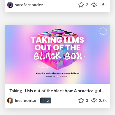
sarafernandez
2
1.5k
Taking LLMs out of the black box: A practical guide to human-in-the-loop distillation
inesmontani
3
2.3k
PRO