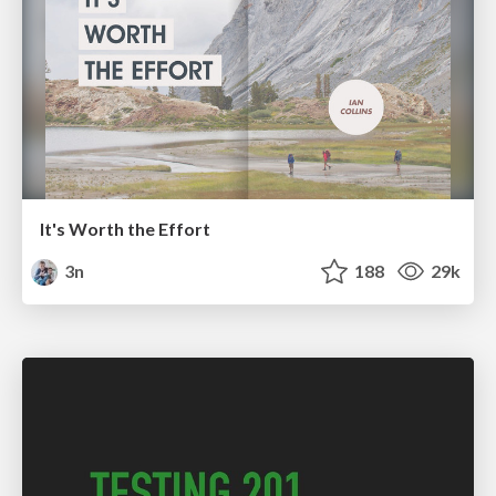
It's Worth the Effort
3n
188
29k