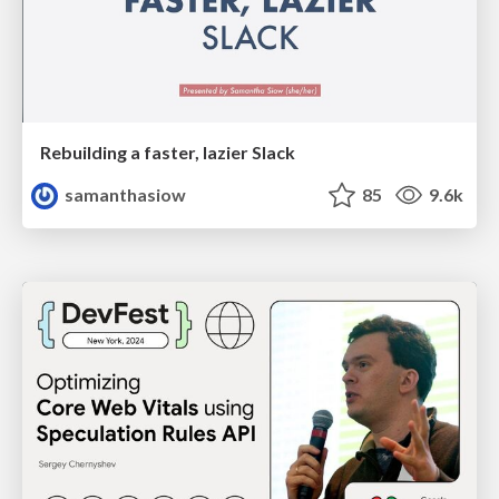
Rebuilding a faster, lazier Slack
samanthasiow
85
9.6k