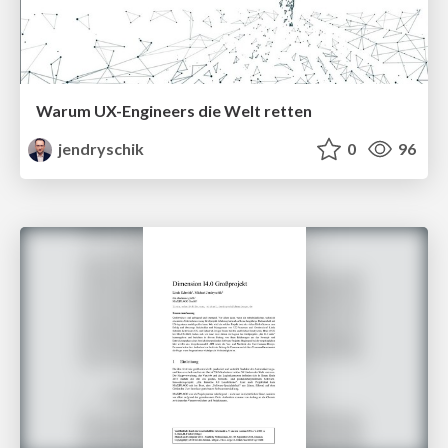
Warum UX-Engineers die Welt retten
jendryschik
0
96