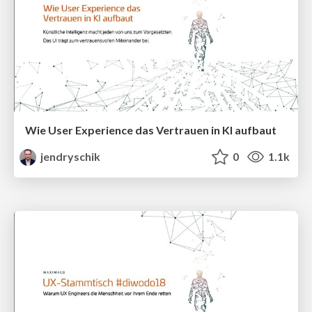
Wie User Experience das Vertrauen in KI aufbaut
jendryschik
0
1.1k