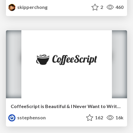
skipperchong
2
460
CoffeeScript is Beautiful & I Never Want to Write Plain JavaScript Again
sstephenson
162
16k