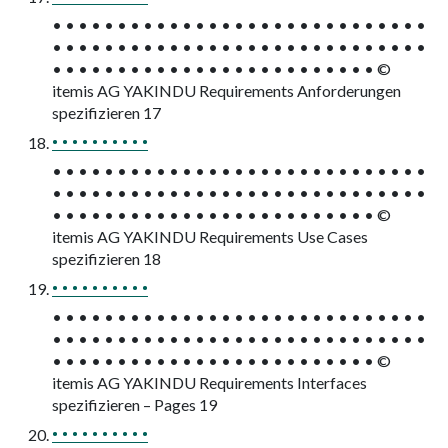
• • • • • • • • • • • • • • • • • • • • • • • • • • • • •
• • • • • • • • • • • • • • • • • • • • • • • • • • • • •
• • • • • • • • • • • • • • • • • • • • • • • • • ©
itemis AG YAKINDU Requirements Anforderungen
spezifizieren 17
• • • • • • • • • •
• • • • • • • • • • • • • • • • • • • • • • • • • • • • •
• • • • • • • • • • • • • • • • • • • • • • • • • • • • •
• • • • • • • • • • • • • • • • • • • • • • • • • ©
itemis AG YAKINDU Requirements Use Cases
spezifizieren 18
• • • • • • • • • •
• • • • • • • • • • • • • • • • • • • • • • • • • • • • •
• • • • • • • • • • • • • • • • • • • • • • • • • • • • •
• • • • • • • • • • • • • • • • • • • • • • • • • ©
itemis AG YAKINDU Requirements Interfaces
spezifizieren – Pages 19
• • • • • • • • • •