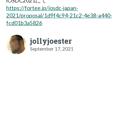
iOSDC2021にて
https://fortee.jp/iosdc-japan-
2021/proposal/1d9f4c94-21c2-4e38-a440-
fcd01b3a5826
jollyjoester
September 17, 2021