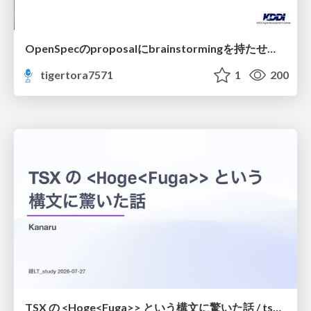
OpenSpecのproposalにbrainstormingを持たせてみた
tigertora7571
1
200
TSX の <Hoge<Fuga>> という構文に驚いた話 / tsx-type-argument-syntax