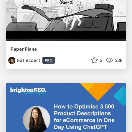
Paper Plane
katiecoart
2
52k
PRO