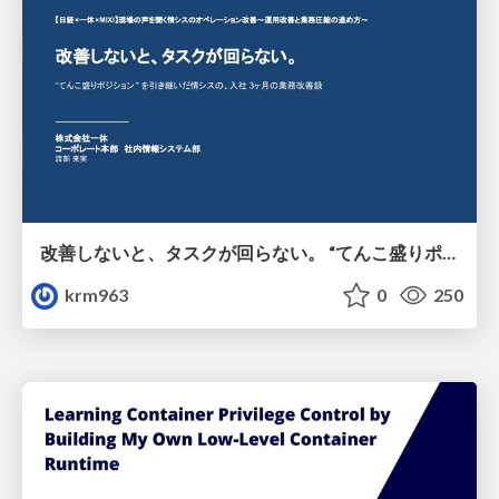
改善しないと、タスクが回らない。 “てんこ盛りポジション” を引き継いだ情シスの、入社3ヶ月の業務改善録
krm963
0
250