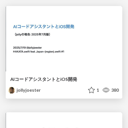
AIコードアシスタントとiOS開発
jollyjoester
1
380