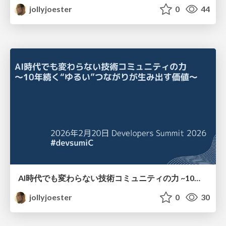
jollyjoester
0
44
AI時代でも変わらない技術コミュニティの力 ~10年続く"ゆるい"つながりが生み出す価値~
jollyjoester
0
30