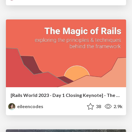
[Rails World 2023 - Day 1 Closing Keynote] - The Magic of Rails
eileencodes
38
2.9k