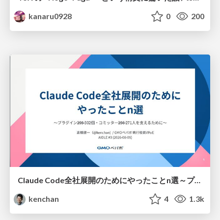
kanaru0928
0
200
Claude Code全社展開のためにやったことn選～プラグイン302個・コミッター271人を支えるために～
kenchan
4
1.3k