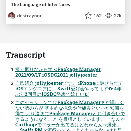
The Language of Interfaces
destraynor
162
27k
Transcript
振り返りながら学ぶPackage Manager
2021/09/17 iOSDC2021 jollyjoester
自己紹介 jollyjoesterです。 iPhoneに魅せられて
iOSエンジニアに。 Swift愛好会やってます🍻 4年
ぶり2回目のiOSDC発表で嬉しい🙌
このセッションではPackage Managerまだ詳しく
ない勢の方が 基本的な概念や仕組みといった知識を
得て より適切にPackage Managerとお付き合いで
きるようになること を目標としています。 「なんか
Carthageでエラーが出てるけどわからん→爆死」
「Swift PMが流行ってる！よくわからないけど早