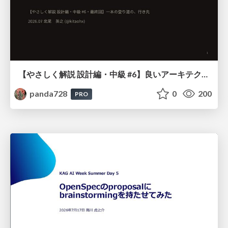
【やさしく解説 設計編・中級 #6】良いアーキテクチャとは ～ 一本の登り道の、行き先 ～
panda728
0
200
PRO