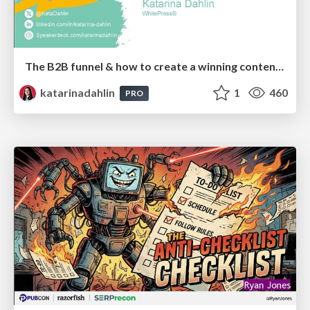
The B2B funnel & how to create a winning content strategy
katarinadahlin
1
460
PRO