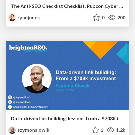
The Anti-SEO Checklist Checklist. Pubcon Cyber Week
ryanjones
0
200
Data-driven link building: lessons from a $708K investment (BrightonSEO talk)
szymonslowik
1
1.2k