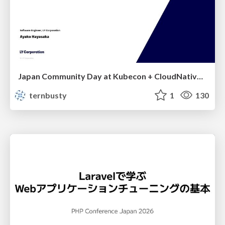
Japan Community Day at Kubecon + CloudNativeCon Japan 2026: Learning Container Privilege Control by Building My Own Low-Level Container Runtime
ternbusty
1
130