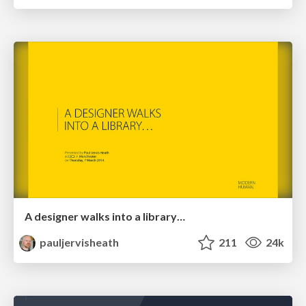
A designer walks into a library…
pauljervisheath
211
24k