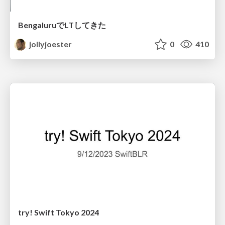
BengaluruでLTしてきた
jollyjoester
0
410
try! Swift Tokyo 2024