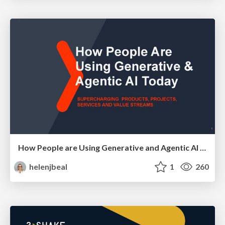
How People are Using Generative and Agentic AI to Supercharge Their Products, Projects, Services and Value Streams Today
helenjbeal
1
260