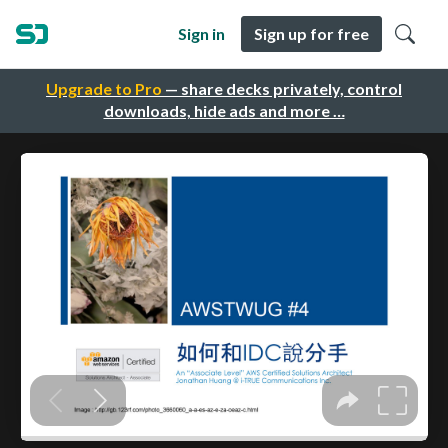
Sign in
Sign up for free
Upgrade to Pro
— share decks privately, control
downloads, hide ads and more …