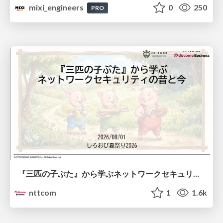
mixi_engineers
0
250
PRO
『三匹の子ぶた』から学ぶネットワークセキュリティの昔と今 / Network Security: Then and Now Through the Lens of The Three Little Pigs
nttcom
1
1.6k