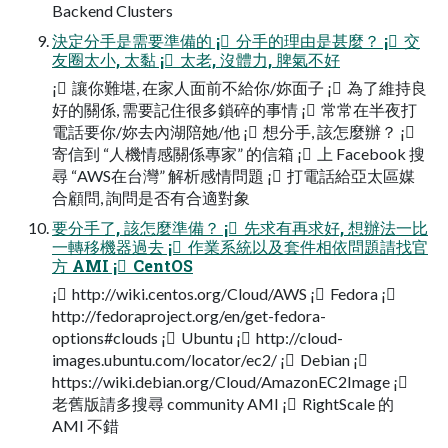
Backend Clusters
決定分手是需要準備的 ¡ 分手的理由是甚麼？ ¡ 交
友圈太小, 太黏 ¡ 太老, 沒體力, 脾氣不好
¡ 讓你難堪, 在家人面前不給你/妳面子 ¡ 為了維持良
好的關係, 需要記住很多鎖碎的事情 ¡ 常常在半夜打
電話要你/妳去內湖陪她/他 ¡ 想分手, 該怎麼辦？ ¡
寄信到 “人機情感關係專家” 的信箱 ¡ 上 Facebook 搜
尋 “AWS在台灣” 解析感情問題 ¡ 打電話給亞太區媒
合顧問, 詢問是否有合適對象
要分手了, 該怎麼準備？ ¡ 先求有再求好, 想辦法一比
一轉移機器過去 ¡ 作業系統以及套件相依問題請找官
方 AMI ¡ CentOS
¡ http://wiki.centos.org/Cloud/AWS ¡ Fedora ¡
http://fedoraproject.org/en/get-fedora-
options#clouds ¡ Ubuntu ¡ http://cloud-
images.ubuntu.com/locator/ec2/ ¡ Debian ¡
https://wiki.debian.org/Cloud/AmazonEC2Image ¡
老舊版請多搜尋 community AMI ¡ RightScale 的
AMI 不錯