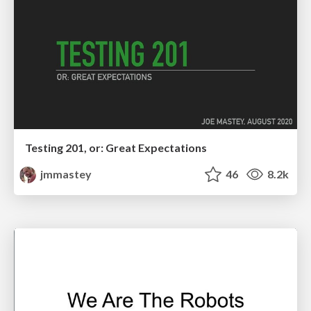
Testing 201, or: Great Expectations
jmmastey
46
8.2k