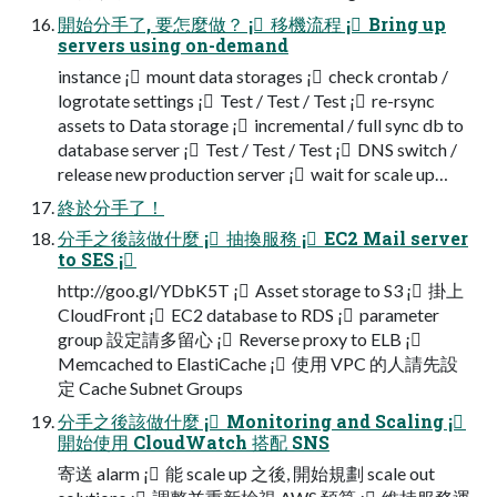
開始分手了, 要怎麼做？ ¡ 移機流程 ¡ Bring up
servers using on-demand
instance ¡ mount data storages ¡ check crontab /
logrotate settings ¡ Test / Test / Test ¡ re-rsync
assets to Data storage ¡ incremental / full sync db to
database server ¡ Test / Test / Test ¡ DNS switch /
release new production server ¡ wait for scale up…
終於分手了！
分手之後該做什麼 ¡ 抽換服務 ¡ EC2 Mail server
to SES ¡
http://goo.gl/YDbK5T ¡ Asset storage to S3 ¡ 掛上
CloudFront ¡ EC2 database to RDS ¡ parameter
group 設定請多留心 ¡ Reverse proxy to ELB ¡
Memcached to ElastiCache ¡ 使用 VPC 的人請先設
定 Cache Subnet Groups
分手之後該做什麼 ¡ Monitoring and Scaling ¡
開始使用 CloudWatch 搭配 SNS
寄送 alarm ¡ 能 scale up 之後, 開始規劃 scale out