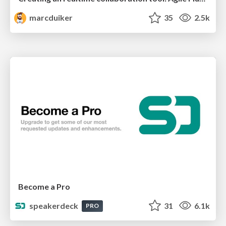
marcduiker
35
2.5k
Become a Pro
speakerdeck
31
6.1k
PRO