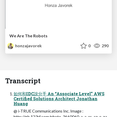
We Are The Robots
honzajavorek
0
290
Transcript
如何和IDC說分手 An “Associate Level” AWS
Certified Solutions Architect Jonathan
Huang
@ i-TRUE Communications Inc. Image :
http://gb.123rf.com/photo_3660060_a-a-es-az-e-za-