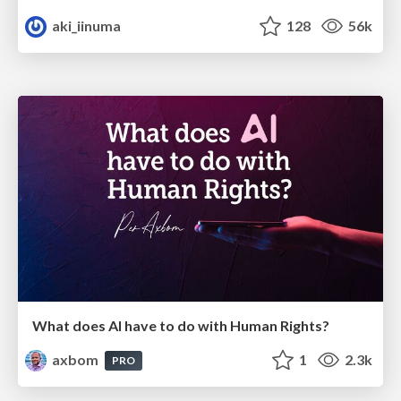
aki_iinuma
128
56k
What does AI have to do with Human Rights?
axbom
1
2.3k
PRO