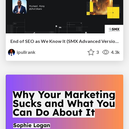
End of SEO as We Know It (SMX Advanced Version)
ipullrank
3
4.3k