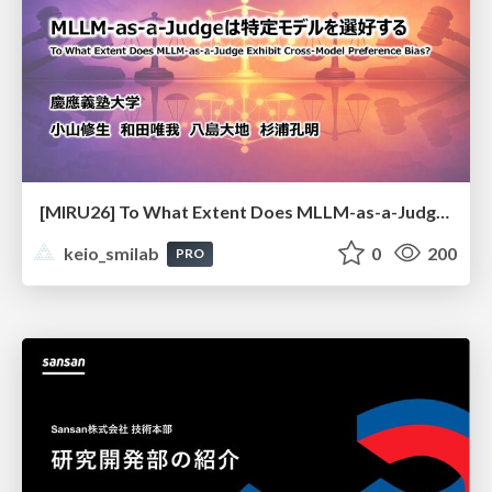
[MIRU26] To What Extent Does MLLM-as-a-Judge Exhibit Cross-Model Preference Bias?
keio_smilab
0
200
PRO