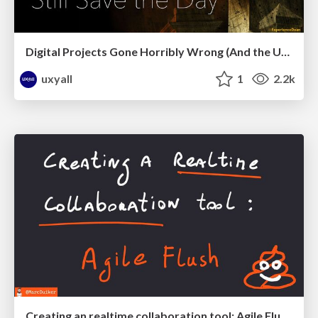
Digital Projects Gone Horribly Wrong (And the UX Pros Who Still Save the Day) - Dean Schuster
uxyall
1
2.2k
Creating an realtime collaboration tool: Agile Flush - .NET Oxford